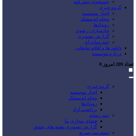
جستجوی پیشرفته
گروه خبری
اخبار موسسه
مجله اندیمشک
رویدادها
خادمیاران رضوی
گزارش تصویری
چندرسانه ای
دانلود ها و اقلام تبلیغاتی
درباره موسسه
تعداد
209
امروز
0
گروه خبری
اخبار موسسه
مجله اندیمشک
رویدادها
برداشت آزاد
چند رسانه
فضای مجازی ما
گزارش تصویری نغمه های عشق
دسترسی سریع