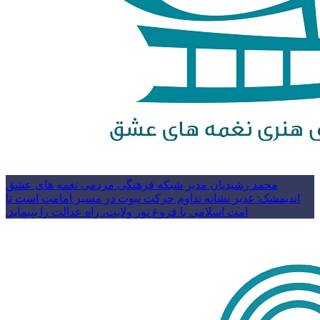
محمد رشیدیان مدیر شبکه فرهنگی مردمی نغمه های عشق
اندیمشک: غدیر نشانه تداوم حرکت نبوت در مسیر امامت است تا
امت اسلامی با فروغ نور ولایت، راه عدالت را بپیماید.