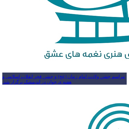
مراسم جشن ولادت امام زمان (عج) و جشن فجر انقلاب اسلامی و
هفته ی جوان در اندیمشک برگزار شد.