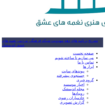
تشریح برنامه های دهه مهدویت شبکه فرهنگی مردمی نغمه های
عشق اندیمشک
صفحه نخست
می سازیم تا ساخته شویم
تماس با ما
ابزار ها
پیوندهای سایت
جستجوی پیشرفته
گروه خبری
اخبار موسسه
مجله اندیمشک
رویدادها
خادمیاران رضوی
گزارش تصویری