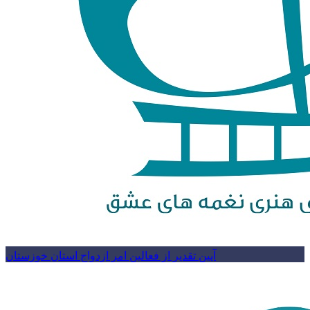
آیین تقدیر از فعالین امر ازدواج استان خوزستان