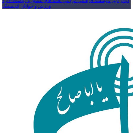
دیدار دبیر موسسه فرهنگی مردمی نغمه های عشق با ریاست اداره
ورزش و جوانان اندیمشک