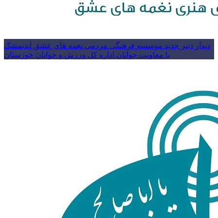
دیدار دبیر جدید موسسه فرهنگی مردمی نغمه های عشق اندیمشک
با معاونت جوانان اداره کل ورزش و جوانان خوزستان