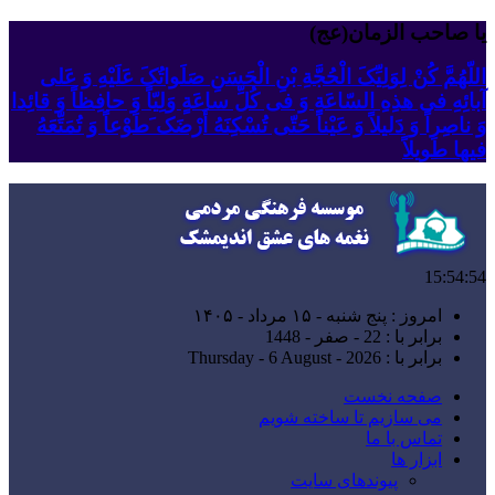
یا صاحب الزمان(عج)
اللّهُمَّ کُنْ لِوَلِیِّکَ الْحُجَّةِ بْنِ الْحَسَنِ صَلَواتُکَ عَلَیْهِ وَ عَلى
آبائِهِ فی هذِهِ السّاعَةِ وَ فی کُلِّ ساعَةٍ وَلِیّاً وَ حافِظاً وَ قائِدا
‏وَ ناصِراً وَ دَلیلاً وَ عَیْناً حَتّى تُسْکِنَهُ أَرْضَک َطَوْعاً وَ تُمَتِّعَهُ
فیها طَویلاً
15:54:55
امروز : پنج شنبه - ۱۵ مرداد - ۱۴۰۵
برابر با : 22 - صفر - 1448
برابر با : Thursday - 6 August - 2026
صفحه نخست
می سازیم تا ساخته شویم
تماس با ما
ابزار ها
پیوندهای سایت