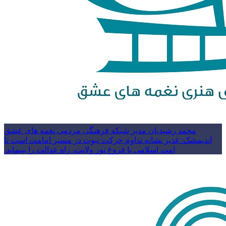
محمد رشیدیان مدیر شبکه فرهنگی مردمی نغمه های عشق
اندیمشک: غدیر نشانه تداوم حرکت نبوت در مسیر امامت است تا
امت اسلامی با فروغ نور ولایت، راه عدالت را بپیماید.