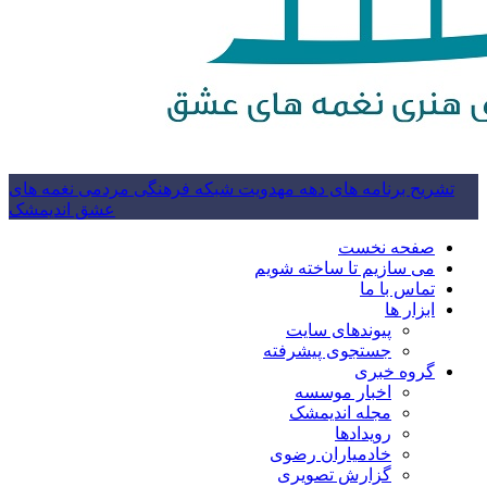
تشریح برنامه های دهه مهدویت شبکه فرهنگی مردمی نغمه های
عشق اندیمشک
صفحه نخست
می سازیم تا ساخته شویم
تماس با ما
ابزار ها
پیوندهای سایت
جستجوی پیشرفته
گروه خبری
اخبار موسسه
مجله اندیمشک
رویدادها
خادمیاران رضوی
گزارش تصویری