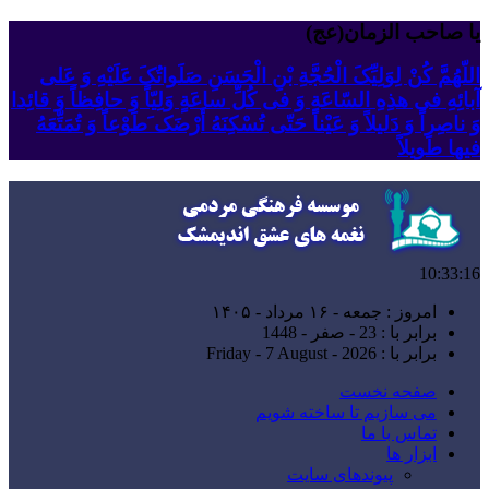
یا صاحب الزمان(عج)
اللّهُمَّ کُنْ لِوَلِیِّکَ الْحُجَّةِ بْنِ الْحَسَنِ صَلَواتُکَ عَلَیْهِ وَ عَلى
آبائِهِ فی هذِهِ السّاعَةِ وَ فی کُلِّ ساعَةٍ وَلِیّاً وَ حافِظاً وَ قائِدا
‏وَ ناصِراً وَ دَلیلاً وَ عَیْناً حَتّى تُسْکِنَهُ أَرْضَک َطَوْعاً وَ تُمَتِّعَهُ
فیها طَویلاً
10:33:17
امروز : جمعه - ۱۶ مرداد - ۱۴۰۵
برابر با : 23 - صفر - 1448
برابر با : Friday - 7 August - 2026
صفحه نخست
می سازیم تا ساخته شویم
تماس با ما
ابزار ها
پیوندهای سایت