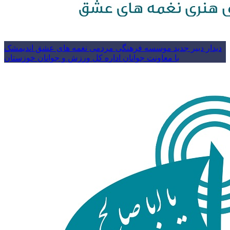
دیدار دبیر جدید موسسه فرهنگی مردمی نغمه های عشق اندیمشک
با معاونت جوانان اداره کل ورزش و جوانان خوزستان