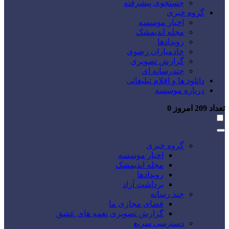
جستجوی پیشرفته
گروه خبری
اخبار موسسه
مجله اندیمشک
رویدادها
خادمیاران رضوی
گزارش تصویری
چندرسانه ای
دانلود ها و اقلام تبلیغاتی
درباره موسسه
تعداد
209
امروز
0
گروه خبری
اخبار موسسه
مجله اندیمشک
رویدادها
برداشت آزاد
چند رسانه
فضای مجازی ما
گزارش تصویری نغمه های عشق
دسترسی سریع