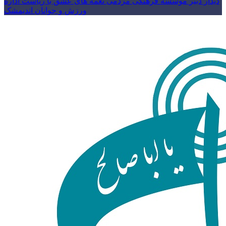
دیدار دبیر موسسه فرهنگی مردمی نغمه های عشق با ریاست اداره
ورزش و جوانان اندیمشک