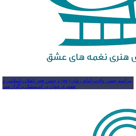
مراسم جشن ولادت امام زمان (عج) و جشن فجر انقلاب اسلامی و
هفته ی جوان در اندیمشک برگزار شد.