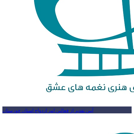
آیین تقدیر از فعالین امر ازدواج استان خوزستان