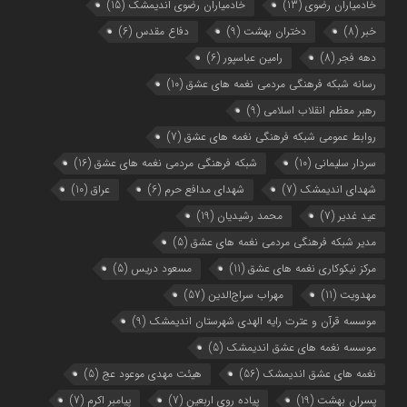
خادمیاران رضوی
(13)
خادمیاران رضوی اندیمشک
(15)
خبر
(8)
دختران بهشت
(9)
دفاع مقدس
(6)
دهه فجر
(8)
رامین عباسپور
(6)
رسانه شبکه فرهنگی مردمی نغمه های عشق
(10)
رهبر معظم انقلاب اسلامی
(9)
روابط عمومی شبکه فرهنگی نغمه های عشق
(7)
سردار سلیمانی
(10)
شبکه فرهنگی مردمی نغمه های عشق
(16)
شهدای اندیمشک
(7)
شهدای مدافع حرم
(6)
عراق
(10)
عید غدیر
(7)
محمد رشیدیان
(19)
مدیر شبکه فرهنگی مردمی نغمه های عشق
(5)
مرکز نیکوکاری نغمه های عشق
(11)
مسعود دریس
(5)
مهدویت
(11)
مهراب سراج‌الدین
(57)
موسسه قرآن و عترت رایه الهدی شهرستان اندیمشک
(9)
موسسه نغمه های عشق اندیمشک
(5)
نغمه های عشق اندیمشک
(56)
هیئت مهدی موعود عج
(5)
پسران بهشت
(19)
پیاده روی اربعین
(7)
پیامبر اکرم
(7)