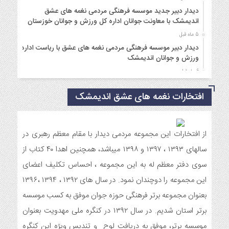
دیدار دبیر جدید موسسه فرهنگی مردمی نغمه های عشق
اندیمشک با معاونت جوانان اداره کل ورزش و جوانان خوزستان
5 ماه قبل
دیدار دبیر موسسه فرهنگی مردمی نغمه های عشق با ریاست اداره
ورزش و جوانان اندیمشک
6 ماه قبل
مراسم دورهمی خانوادگی با عنوان کافه شادی مهدوی به مناسبت
افتخارات نغمه های عشق اندیمشک
نیمه شعبان و دهه فجر و هفته ی جوان در اندیمشک برگزار شد.
6 ماه قبل
مراسم جشن ولادت امام زمان (عج) و جشن فجر انقلاب اسلامی و
هفته ی جوان در اندیمشک برگزار شد.
از افتخارات این مجموعه مردمی دیدار با مقام معظم رهبری در
6 ماه قبل
سالهای ۱۳۹۳ ، ۱۳۹۷ و ۱۳۹۸ میباشد، همچنین اهدا ۴۰ کتاب از
تشریح برنامه های دهه مهدویت شبکه فرهنگی مردمی نغمه های
سوی دفتر معظم له به این مجموعه ، احساس تکلیف اعضای
عشق اندیمشک
این مجموعه را دوچندان نمود. در سال های ۱۳۹۲ ، ۱۳۹۴ ،۱۳۹۶
7 ماه قبل
بعنوان مجموعه برتر فرهنگی حوزه جوان موفق به کسب موسسه
توزیع بسته جشن تکلیف به دختران سادات ایتام اندیمشک در شب
ولادت امام علی(ع)
برتر استان شدیم. در سال ۱۳۹۲ در کنگره ملی مهدویت بعنوان
7 ماه قبل
موسسه برتر، موفق به دریافت لوح و تندیس ویژه این کنگره