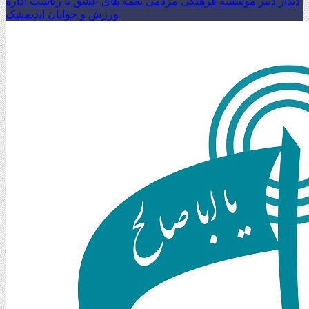
دیدار دبیر موسسه فرهنگی مردمی نغمه های عشق با ریاست اداره
ورزش و جوانان اندیمشک