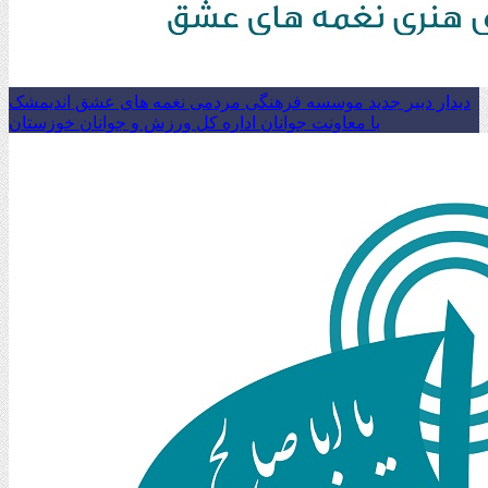
دیدار دبیر جدید موسسه فرهنگی مردمی نغمه های عشق اندیمشک
با معاونت جوانان اداره کل ورزش و جوانان خوزستان