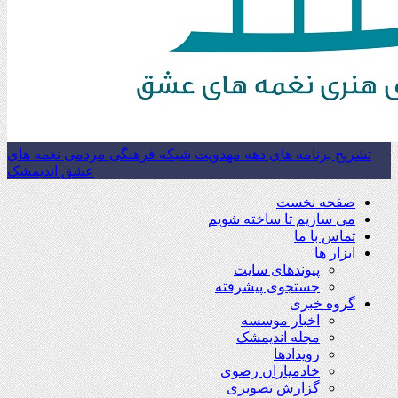
تشریح برنامه های دهه مهدویت شبکه فرهنگی مردمی نغمه های
عشق اندیمشک
صفحه نخست
می سازیم تا ساخته شویم
تماس با ما
ابزار ها
پیوندهای سایت
جستجوی پیشرفته
گروه خبری
اخبار موسسه
مجله اندیمشک
رویدادها
خادمیاران رضوی
گزارش تصویری