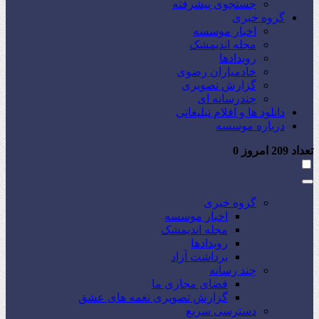
جستجوی پیشرفته
گروه خبری
اخبار موسسه
مجله اندیمشک
رویدادها
خادمیاران رضوی
گزارش تصویری
چندرسانه ای
دانلود ها و اقلام تبلیغاتی
درباره موسسه
تعداد
209
امروز
0
گروه خبری
اخبار موسسه
مجله اندیمشک
رویدادها
برداشت آزاد
چند رسانه
فضای مجازی ما
گزارش تصویری نغمه های عشق
دسترسی سریع