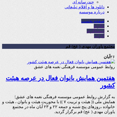
چندرسانه ای
دانلود ها و اقلام تبلیغاتی
درباره موسسه
صفحه نخست
تلگرام
اینستاگرام
آپارات
مجتمع یاوران مهدی ( عج) قم
۲۶
آبان
روابط عمومی موسسه فرهنگی نغمه های عشق
هفتمین همایش بانوان فعال در عرصه‌ هیئت
کشور
به گزارش روابط عمومی موسسه فرهنگی نغمه های عشق؛
همایش ملی (( هیئت و تربیت ۷ )) با محوریت هیئت و بانوان ، هیئت و
خانواده ،روزهای پنج شنبه و جمعه ۲۲ و ۲۳ آبان ماه در مجتمع
یاوران مهدی ( عج) قم برگزار گردید.