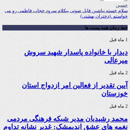
حسین
سلام خسته نباشین فایل صوتی بیکلام سرود حجاب فاطمی رو می
خواستم .(دختران بهشتی)
خط زمان همه پست ها
1 ماه قبل
دیدار با خانواده پاسدار شهید سروش
میرعالی
2 ماه قبل
آیین تقدیر از فعالین امر ازدواج استان
خوزستان
2 ماه قبل
محمد رشیدیان مدیر شبکه فرهنگی مردمی
نغمه های عشق اندیمشک: غدیر نشانه تداوم