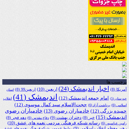
برچسب ها
اخبار اندیمشک
(24)
اربعین
(10)
آمریکا
(8)
اربعین99
(8)
استان
اندیمشک
(41)
امام جمعه اندیمشک
(12)
انقلاب
خوزستان
(5)
حجت‌الاسلام سید کمال موسوی
(12)
اسلامی
(6)
برداشت آزاد
(6)
خادمیاران رضوی
خادمیاران رضوی
(13)
حمیده بزرگی
(12)
اندیمشک
(15)
دختران بهشت
(9)
خبر
(8)
دهه فجر
(8)
دفاع مقدس
(6)
رسانه شبکه فرهنگی مردمی نغمه های عشق
(10)
رامین عباسپور
(6)
رهبر معظم انقلاب اسلامی
(9)
روابط عمومی شبکه فرهنگی نغمه های عشق