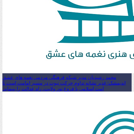
محمد رشیدیان مدیر شبکه فرهنگی مردمی نغمه های عشق
اندیمشک: غدیر نشانه تداوم حرکت نبوت در مسیر امامت است تا
امت اسلامی با فروغ نور ولایت، راه عدالت را بپیماید.