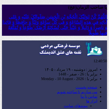
یا صاحب الزمان(عج)
اللّهُمَّ کُنْ لِوَلِیِّکَ الْحُجَّةِ بْنِ الْحَسَنِ صَلَواتُکَ عَلَیْهِ وَ عَلى
آبائِهِ فی هذِهِ السّاعَةِ وَ فی کُلِّ ساعَةٍ وَلِیّاً وَ حافِظاً وَ قائِدا
‏وَ ناصِراً وَ دَلیلاً وَ عَیْناً حَتّى تُسْکِنَهُ أَرْضَک َطَوْعاً وَ تُمَتِّعَهُ
فیها طَویلاً
12:40:52
امروز : دوشنبه - ۱۹ مرداد - ۱۴۰۵
برابر با : 26 - صفر - 1448
برابر با : Monday - 10 August - 2026
صفحه نخست
می سازیم تا ساخته شویم
تماس با ما
ابزار ها
پیوندهای سایت