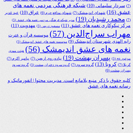
شبکه فرهنگی مردمی نغمه های
سردار سلیمانی
(10)
(7)
عشق
(16)
عراق
(10)
شهدای اندیمشک
(7)
عید غدیر
شهدای مدافع حرم
(6)
محمد رشیدیان
(19)
(7)
مدیر شبکه فرهنگی مردمی نغمه های عشق
(5)
مرکز نیکوکاری نغمه های عشق
(11)
مهدویت
(11)
مسعود دریس
(5)
مهراب سراج‌الدین
(57)
موسسه قرآن و عترت
رایه الهدی شهرستان اندیمشک
(9)
موسسه نغمه های عشق اندیمشک
(5)
نغمه های عشق اندیمشک
(56)
هیئت مهدی
پسران بهشت
(19)
پیاده روی اربعین
(7)
پیامبر اکرم
(7)
موعود عج
(5)
کرونا
(13)
کربلا
(7)
گروه سرود
(7)
گروه سرود
گروه سرود دختران بهشت
(5)
پسران بهشت
(6)
کلیه حقوق با ذکر منبع بلامانع است. مدیریت محتوا | انفورماتیک و
رسانه نغمه های عشق