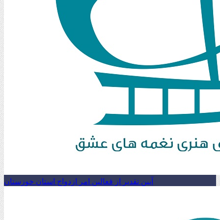
آیین تقدیر از فعالین امر ازدواج استان خوزستان