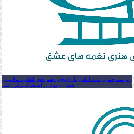
مراسم جشن ولادت امام زمان (عج) و جشن فجر انقلاب اسلامی و
هفته ی جوان در اندیمشک برگزار شد.