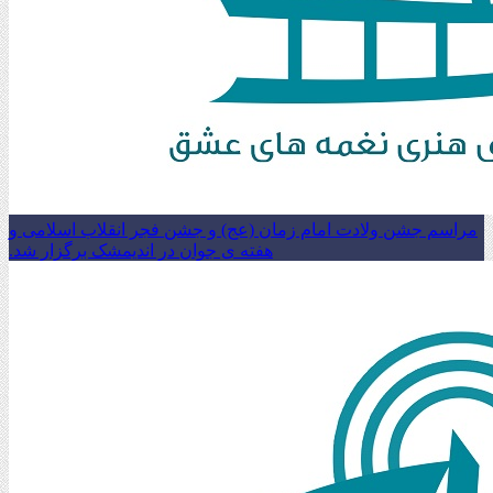
مراسم جشن ولادت امام زمان (عج) و جشن فجر انقلاب اسلامی و
هفته ی جوان در اندیمشک برگزار شد.