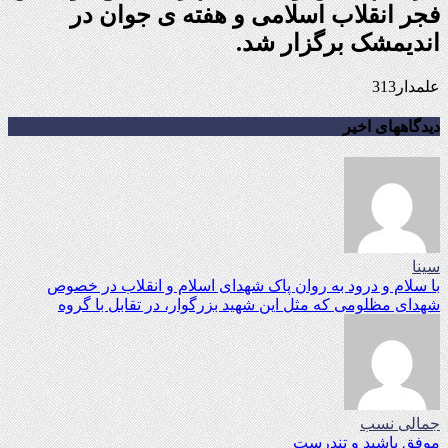
فجر انقلاب اسلامی و هفته ی جوان در
اندیمشک برگزار شد.
علمدار313
دیدگاههای اخیر
سینا
با سلام و درود به روان پاک شهدای اسلام و انقلاب در خصوص
شهدای مظلومی که مثل این شهید بزرگوار، در تقابل با گروه
جمالی نسب
موفق باشید و تندرست