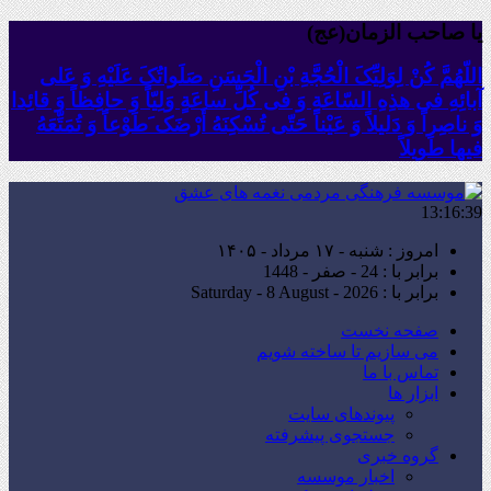
یا صاحب الزمان(عج)
اللّهُمَّ کُنْ لِوَلِیِّکَ الْحُجَّةِ بْنِ الْحَسَنِ صَلَواتُکَ عَلَیْهِ وَ عَلى
آبائِهِ فی هذِهِ السّاعَةِ وَ فی کُلِّ ساعَةٍ وَلِیّاً وَ حافِظاً وَ قائِدا
‏وَ ناصِراً وَ دَلیلاً وَ عَیْناً حَتّى تُسْکِنَهُ أَرْضَک َطَوْعاً وَ تُمَتِّعَهُ
فیها طَویلاً
13:16:41
امروز : شنبه - ۱۷ مرداد - ۱۴۰۵
برابر با : 24 - صفر - 1448
برابر با : Saturday - 8 August - 2026
صفحه نخست
می سازیم تا ساخته شویم
تماس با ما
ابزار ها
پیوندهای سایت
جستجوی پیشرفته
گروه خبری
اخبار موسسه