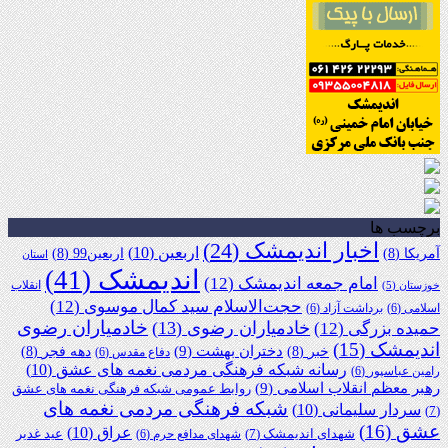
برچسب ها
اخبار اندیمشک
(24)
اربعین
(10)
آمریکا
(8)
اربعین99
(8)
استان
اندیمشک
(41)
امام جمعه اندیمشک
(12)
انقلاب
خوزستان
(5)
حجت‌الاسلام سید کمال موسوی
(12)
اسلامی
(6)
برداشت آزاد
(6)
خادمیاران رضوی
خادمیاران رضوی
(13)
حمیده بزرگی
(12)
اندیمشک
(15)
دختران بهشت
(9)
خبر
(8)
دهه فجر
(8)
دفاع مقدس
(6)
رسانه شبکه فرهنگی مردمی نغمه های عشق
(10)
رامین عباسپور
(6)
رهبر معظم انقلاب اسلامی
(9)
روابط عمومی شبکه فرهنگی نغمه های عشق
شبکه فرهنگی مردمی نغمه های
سردار سلیمانی
(10)
(7)
عشق
(16)
عراق
(10)
شهدای اندیمشک
(7)
عید غدیر
شهدای مدافع حرم
(6)