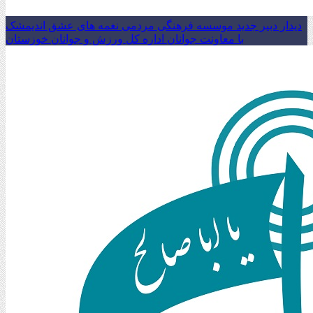
دیدار دبیر جدید موسسه فرهنگی مردمی نغمه های عشق اندیمشک
با معاونت جوانان اداره کل ورزش و جوانان خوزستان