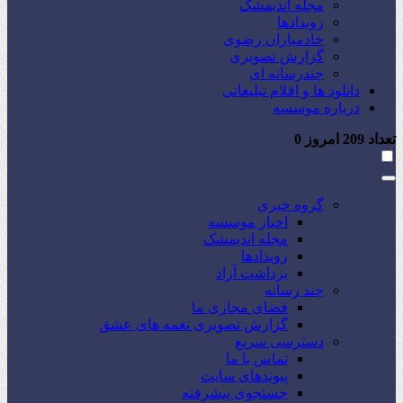
مجله اندیمشک
رویدادها
خادمیاران رضوی
گزارش تصویری
چندرسانه ای
دانلود ها و اقلام تبلیغاتی
درباره موسسه
تعداد
209
امروز
0
گروه خبری
اخبار موسسه
مجله اندیمشک
رویدادها
برداشت آزاد
چند رسانه
فضای مجازی ما
گزارش تصویری نغمه های عشق
دسترسی سریع
تماس با ما
پیوندهای سایت
جستجوی پیشرفته