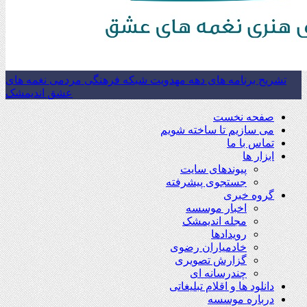
تشریح برنامه های دهه مهدویت شبکه فرهنگی مردمی نغمه های
عشق اندیمشک
صفحه نخست
می سازیم تا ساخته شویم
تماس با ما
ابزار ها
پیوندهای سایت
جستجوی پیشرفته
گروه خبری
اخبار موسسه
مجله اندیمشک
رویدادها
خادمیاران رضوی
گزارش تصویری
چندرسانه ای
دانلود ها و اقلام تبلیغاتی
درباره موسسه