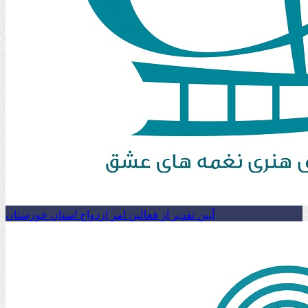
آیین تقدیر از فعالین امر ازدواج استان خوزستان