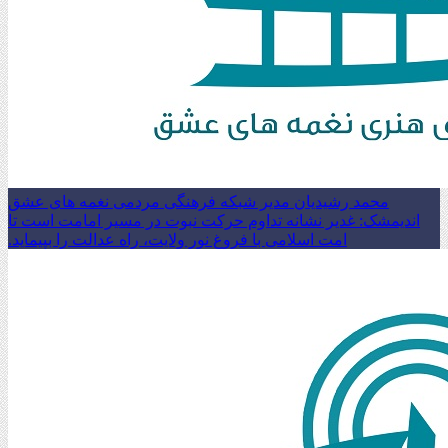
محمد رشیدیان مدیر شبکه فرهنگی مردمی نغمه های عشق
اندیمشک: غدیر نشانه تداوم حرکت نبوت در مسیر امامت است تا
امت اسلامی با فروغ نور ولایت، راه عدالت را بپیماید.