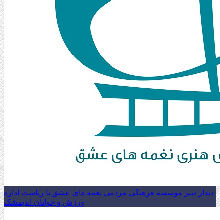
دیدار دبیر موسسه فرهنگی مردمی نغمه های عشق با ریاست اداره
ورزش و جوانان اندیمشک