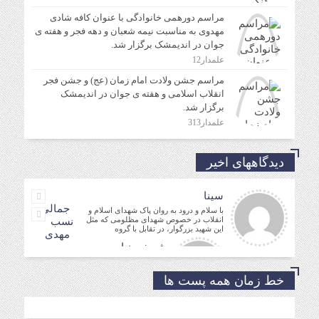
مراسم دورهمی خانوادگی با عنوان کافه شادی
مهدوی به مناسبت نیمه شعبان و دهه فجر و هفته ی
جوان در اندیمشک برگزار شد.
علمدار12
مراسم جشن ولادت امام زمان (عج) و جشن فجر
انقلاب اسلامی و هفته ی جوان در اندیمشک
برگزار شد.
علمدار313
دیدگاههای اخیر
سینا
جمالی
با سلام و درود به روان پاک شهدای اسلام و
انقلاب در خصوص شهدای مظلومی که مثل
نسب
این شهید بزرگوار، در تقابل با گروه
مهدی
شریفی نیا
مدیر فرهنگی
حسین
خط زمان همه پست ها
موفق باشید و تندرست