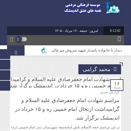
8:12:02
امروز : جمعه - ۱۶ مرداد - ۱۴۰۵
دیدار با خانواده پاسدار شهید سروش میرعالی
آیین تقدیر از فعالین امر ازدواج استان خوزستان
محمد گرامی
محمد رشیدیان مدیر شبکه فرهنگی مردمی نغمه های عشق
اندیمشک: غدیر نشانه تداوم حرکت نبوت در مسیر امامت
است تا امت اسلامی با فروغ نور ولایت، راه عدالت را بپیماید.
۱۶
خرداد
گزارش خبری
مراسم شهادت امام جعفرصادق علیه السلام و
برگزاری کارگاه کارآفرینی اجتماعی و راه اندازی پروژه های
کوچک و موثر در موسسه فرهنگی مردمی نغمه های عشق
گرامیداشت ارتحال امام خمینی ره و ۱۵ خرداد در
اندیمشک
اندیمشک برگزار شد.
در این مراسم حجه الاسلام تابش امام‌جمعه شهرستان بندر امام خمینی (ره)