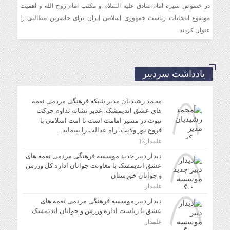
دیدار دبیر جدید موسسه فرهنگی مردمی نغمه های عشق
در خصوص سیره امام صادق علیه السلام و مکتب امام روح الله و اهمیت
اندیمشک با معاونت جوانان اداره کل ورزش و جوانان
موضوع انتخابات ریاست جمهوری اسلامی ایران برای حاضرین مطالبی را
خوزستان
عنوان کردند.
دیدار دبیر موسسه فرهنگی مردمی نغمه های عشق با ریاست
اداره ورزش و جوانان اندیمشک
یادداشت سردبیر
محمد رشیدیان مدیر شبکه فرهنگی مردمی نغمه
مراسم دورهمی خانوادگی با عنوان کافه شادی مهدوی به
های عشق اندیمشک: غدیر نشانه تداوم حرکت
مناسبت نیمه شعبان و دهه فجر و هفته ی جوان در اندیمشک
نبوت در مسیر امامت است تا امت اسلامی با
برگزار شد.
فروغ نور ولایت، راه عدالت را بپیماید.
علمدار12
دیدار دبیر جدید موسسه فرهنگی مردمی نغمه های
مراسم جشن ولادت امام زمان (عج) و جشن فجر انقلاب
عشق اندیمشک با معاونت جوانان اداره کل ورزش
اسلامی و هفته ی جوان در اندیمشک برگزار شد.
و جوانان خوزستان
علمدار
تشریح برنامه های دهه مهدویت شبکه فرهنگی مردمی نغمه
دیدار دبیر موسسه فرهنگی مردمی نغمه های
های عشق اندیمشک
عشق با ریاست اداره ورزش و جوانان اندیمشک
علمدار