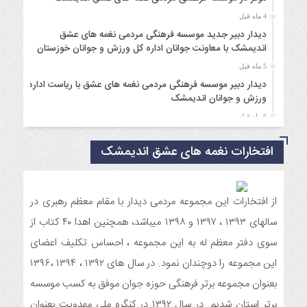
4 ماه قبل
دیدار دبیر جدید موسسه فرهنگی مردمی نغمه های عشق
اندیمشک با معاونت جوانان اداره کل ورزش و جوانان خوزستان
5 ماه قبل
دیدار دبیر موسسه فرهنگی مردمی نغمه های عشق با ریاست اداره
ورزش و جوانان اندیمشک
6 ماه قبل
مراسم دورهمی خانوادگی با عنوان کافه شادی مهدوی به مناسبت
نیمه شعبان و دهه فجر و هفته ی جوان در اندیمشک برگزار شد.
افتخارات نغمه های عشق اندیمشک
6 ماه قبل
مراسم جشن ولادت امام زمان (عج) و جشن فجر انقلاب اسلامی و
هفته ی جوان در اندیمشک برگزار شد.
از افتخارات این مجموعه مردمی دیدار با مقام معظم رهبری در
6 ماه قبل
سالهای ۱۳۹۳ ، ۱۳۹۷ و ۱۳۹۸ میباشد، همچنین اهدا ۴۰ کتاب از
تشریح برنامه های دهه مهدویت شبکه فرهنگی مردمی نغمه های
سوی دفتر معظم له به این مجموعه ، احساس تکلیف اعضای
عشق اندیمشک
این مجموعه را دوچندان نمود. در سال های ۱۳۹۲ ، ۱۳۹۴ ،۱۳۹۶
7 ماه قبل
بعنوان مجموعه برتر فرهنگی حوزه جوان موفق به کسب موسسه
توزیع بسته جشن تکلیف به دختران سادات ایتام اندیمشک در شب
ولادت امام علی(ع)
برتر استان شدیم. در سال ۱۳۹۲ در کنگره ملی مهدویت بعنوان