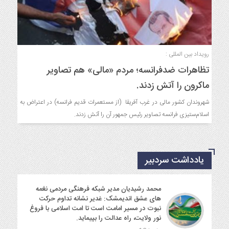
رویداد بین المللی :
تظاهرات ضدفرانسه؛ مردم «مالی» هم تصاویر
ماکرون را آتش زدند.
شهروندان کشور مالی در غرب آفریقا (از مستعمرات قدیم فرانسه) در اعتراض به
اسلام‌ستیزی فرانسه تصاویر رئیس جمهور آن را آتش زدند.
یادداشت سردبیر
محمد رشیدیان مدیر شبکه فرهنگی مردمی نغمه
های عشق اندیمشک: غدیر نشانه تداوم حرکت
نبوت در مسیر امامت است تا امت اسلامی با فروغ
نور ولایت، راه عدالت را بپیماید.