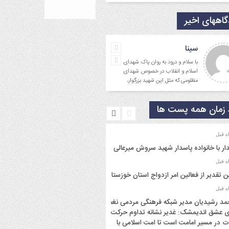
اههای اخیر
سینا
با سلام و درود به روان پاک شهدای
اسلام و انقلاب در خصوص شهدای
مظلومی که مثل این شهید بزرگوار،
در تقابل با گروه
زمان همه پست ها
ار با خانواده پاسدار شهید سروش میرعالی
ن تقدیر از فعالین امر ازدواج استان خوزستان
د رشیدیان مدیر شبکه فرهنگی مردمی نغمه
 عشق اندیمشک: غدیر نشانه تداوم حرکت
ت در مسیر امامت است تا امت اسلامی با