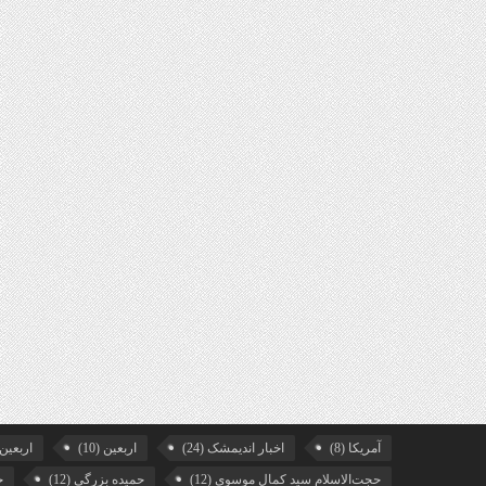
آمریکا
(8)
اخبار اندیمشک
(24)
اربعین
(10)
اربعین99
حجت‌الاسلام سید کمال موسوی
(12)
حمیده بزرگی
(12)
خ