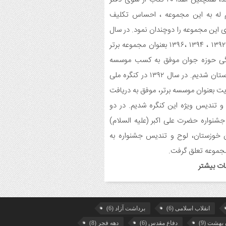
یمشک برگزار شد.
 له به این مجموعه ، احساس تکلیف
 این مجموعه را دوچندان نمود. در سال
یح برنامه های دهه مهدویت شبکه فرهنگی
می نغمه های عشق اندیمشک
های ۱۳۹۲ ، ۱۳۹۴ ،۱۳۹۶ بعنوان مجموعه برتر
گی حوزه جوان موفق به کسب موسسه
یع بسته جشن تکلیف به دختران سادات
برتر استان شدیم. در سال ۱۳۹۲ در کنگره ملی
ام اندیمشک در شب ولادت امام علی(ع)
ت بعنوان موسسه برتر، موفق به دریافت
ایجاد ۱۱۰ شعبه نغمه های عشق در ۱۱۰ منطقه
 تندیس ویژه این کنگره شدیم. در دو
 و روستای اندیمشک
جشنواره حضرت علی اکبر (علیه السلام)
 خوزستان، لوح و تندیس جشنواره به
سم رونمایی از طرح ستاره های اندیمشک و
 خانه های نور، محله های آسمانی همزمان
جموعه تعلق گرفت.
جشن ولادت حضرت فاطمه (س) در
ات بیشتر
دیمشک
حافظی سراج الدین با شبکه فرهنگی مردمی
ه های عشق
انقلاب اسلامی
(6)
برداشت آزاد
(6)
 بهشت
(9)
دفاع مقدس
(6)
دهه فجر
(8)