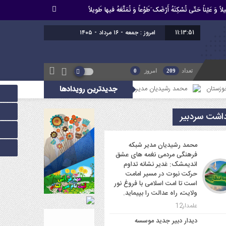
اً وَ عَیْناً حَتّى تُسْکِنَهُ أَرْضَک َطَوْعاً وَ تُمَتِّعَهُ فیها طَویلاً
11:13:52
امروز : جمعه - ۱۶ مرداد - ۱۴۰۵
تعداد
209
امروز
0
جدیدترین رویدادها
محمد رشیدیان مدیر شبکه فرهنگی مردمی نغمه های عشق اندیمشک: غدیر نشانه تداوم ح
داشت سردبیر
محمد رشیدیان مدیر شبکه
فرهنگی مردمی نغمه های عشق
اندیمشک: غدیر نشانه تداوم
حرکت نبوت در مسیر امامت
است تا امت اسلامی با فروغ نور
ولایت، راه عدالت را بپیماید.
علمدار12
دیدار دبیر جدید موسسه