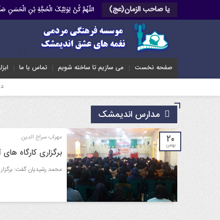
یا صاحب الزمان(عج)
اللّهُمَّ کُنْ لِوَلِیِّکَ الْحُجَّةِ بْنِ الْحَسَنِ 
صفحه نخست
می سازیم تا ساخته شویم
تماس با ما
ابزا
دیدار با خان
مدارس اندیمشک
۲۰
مهراب سراج الدین
بهمن
برگزاری کارگاه ها
محمد رشیدیان گفت: برگزار