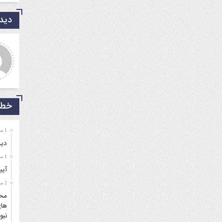
دیدگ
دی شریفی نیا
جمالی نسب
روشکر که جوانانی مثه شما
موفق باشید و تندرست
یم.
خط 
1 ماه قبل
دید
1 ماه قبل
آیی
2 ماه قبل
محم
های
نبو