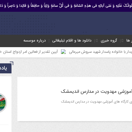
صَلَواتُکَ عَلَیْهِ وَ عَلى آبائِهِ فی هذِهِ السّاعَةِ وَ فی کُلِّ ساعَةٍ وَلِیّاً وَ حافِظاً وَ قائِدا ‏وَ ناصِراً وَ دَلیل
ر ها
گروه خبری
دانلود ها و اقلام تبلیغاتی
درباره موسسه
واده پاسدار شهید سروش میرعالی
آیین تقدیر از فعالین امر ازدواج استان خوزستان
یاد
ی آموزشی مهدویت در مدارس اندیمشک
ی کارگاه های آموزشی مهدویت در مدارس اندیمشک