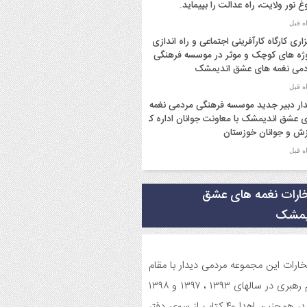
غ نور ولایت، راه عدالت را بپیماید.
زاری کارگاه کارآفرینی اجتماعی و راه اندازی
ژه های کوچک و موثر در موسسه فرهنگی
می نغمه های عشق اندیمشک
ار دبیر جدید موسسه فرهنگی مردمی نغمه
 عشق اندیمشک با معاونت جوانان اداره کل
ش و جوانان خوزستان
ار دبیر موسسه فرهنگی مردمی نغمه های
 با ریاست اداره ورزش و جوانان اندیمشک
خارات نغمه های عشق
یمشک
سم دورهمی خانوادگی با عنوان کافه شادی
وی به مناسبت نیمه شعبان و دهه فجر و
ه ی جوان در اندیمشک برگزار شد.
تخارات این مجموعه مردمی دیدار با مقام
سم جشن ولادت امام زمان (عج) و جشن
معظم رهبری در سالهای ۱۳۹۳ ، ۱۳۹۷ و ۱۳۹۸
 انقلاب اسلامی و هفته ی جوان در
میباشد، همچنین اهدا ۴۰ کتاب از سوی دفتر