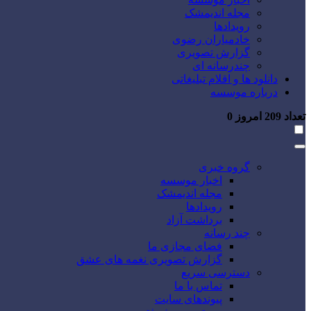
مجله اندیمشک
رویدادها
خادمیاران رضوی
گزارش تصویری
چندرسانه ای
دانلود ها و اقلام تبلیغاتی
درباره موسسه
تعداد
209
امروز
0
گروه خبری
اخبار موسسه
مجله اندیمشک
رویدادها
برداشت آزاد
چند رسانه
فضای مجازی ما
گزارش تصویری نغمه های عشق
دسترسی سریع
تماس با ما
پیوندهای سایت