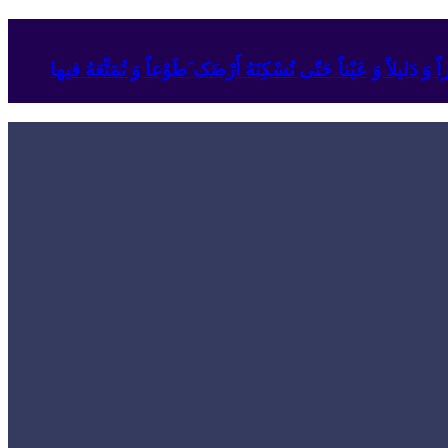
وَ دَلیلاً وَ عَیْناً حَتّى تُسْکِنَهُ أَرْضَک َطَوْعاً وَ تُمَتِّعَهُ فیها