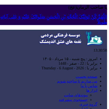
یا صاحب الزمان(عج)
اللّهُمَّ کُنْ لِوَلِیِّکَ الْحُجَّةِ بْنِ الْحَسَنِ صَلَواتُکَ عَلَیْهِ وَ عَلى آبا
طَویلاً
13:30:59
امروز : پنج شنبه - ۱۵ مرداد - ۱۴۰۵
برابر با : 22 - صفر - 1448
برابر با : Thursday - 6 August - 2026
صفحه نخست
می سازیم تا ساخته شویم
تماس با ما
ابزار ها
پیوندهای سایت
جستجوی پیشرفته
گروه خبری
اخبار موسسه