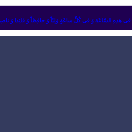
ئِهِ فی هذِهِ السّاعَةِ وَ فی کُلِّ ساعَةٍ وَلِیّاً وَ حافِظاً وَ قائِدا ‏وَ ناصِراً 