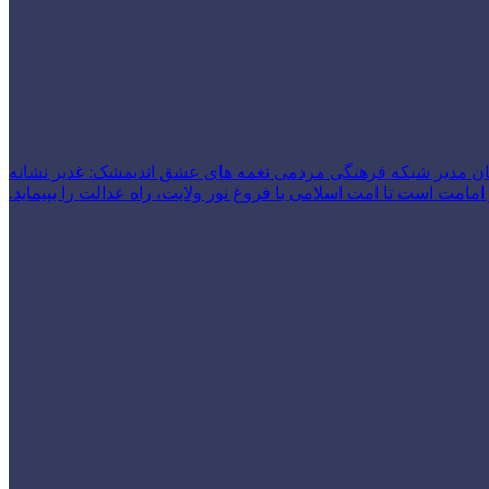
ن مدیر شبکه فرهنگی مردمی نغمه های عشق اندیمشک: غدیر نشانه
امت است تا امت اسلامی با فروغ نور ولایت، راه عدالت را بپیماید.