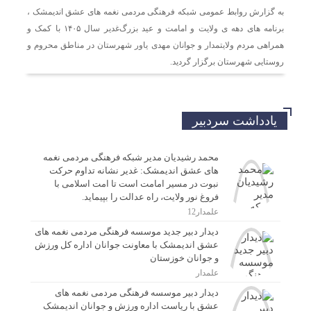
اندیمشک با معاونت جوانان اداره کل ورزش و جوانان
به گزارش روابط عمومی شبکه فرهنگی مردمی نغمه های عشق اندیمشک ،
خوزستان
برنامه های دهه ی ولایت و امامت و عید بزرگ‌غدیر سال ۱۴۰۵ با کمک و
همراهی مردم ولایتمدار و جوانان مهدی یاور شهرستان در مناطق محروم و
دیدار دبیر موسسه فرهنگی مردمی نغمه های عشق با ریاست
روستایی شهرستان برگزار گردید.
اداره ورزش و جوانان اندیمشک
مراسم دورهمی خانوادگی با عنوان کافه شادی مهدوی به
یادداشت سردبیر
مناسبت نیمه شعبان و دهه فجر و هفته ی جوان در اندیمشک
برگزار شد.
محمد رشیدیان مدیر شبکه فرهنگی مردمی نغمه
های عشق اندیمشک: غدیر نشانه تداوم حرکت
مراسم جشن ولادت امام زمان (عج) و جشن فجر انقلاب
نبوت در مسیر امامت است تا امت اسلامی با
اسلامی و هفته ی جوان در اندیمشک برگزار شد.
فروغ نور ولایت، راه عدالت را بپیماید.
علمدار12
تشریح برنامه های دهه مهدویت شبکه فرهنگی مردمی نغمه
دیدار دبیر جدید موسسه فرهنگی مردمی نغمه های
های عشق اندیمشک
عشق اندیمشک با معاونت جوانان اداره کل ورزش
و جوانان خوزستان
علمدار
دیدار دبیر موسسه فرهنگی مردمی نغمه های
عشق با ریاست اداره ورزش و جوانان اندیمشک