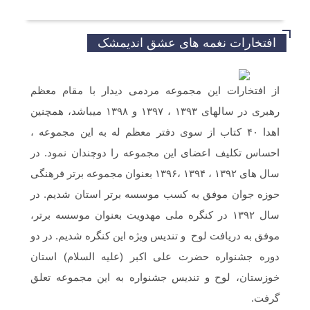
موفق باشید و تندرست
افتخارات نغمه های عشق اندیمشک
خداروشکر که جوانانی مثه شما داریم.
از افتخارات این مجموعه مردمی دیدار با مقام معظم
رهبری در سالهای ۱۳۹۳ ، ۱۳۹۷ و ۱۳۹۸ میباشد، همچنین
سلام و ارادت. بله از طریق خط تلفن شما در
شبکه های مجازی ارسال گردید.
اهدا ۴۰ کتاب از سوی دفتر معظم له به این مجموعه ،
احساس تکلیف اعضای این مجموعه را دوچندان نمود. در
سلام خسته نباشین فایل صوتی بیکلام سرود
سال های ۱۳۹۲ ، ۱۳۹۴ ،۱۳۹۶ بعنوان مجموعه برتر فرهنگی
حجاب فاطمی رو می خواستم .(دختران
بهشتی)
حوزه جوان موفق به کسب موسسه برتر استان شدیم. در
سال ۱۳۹۲ در کنگره ملی مهدویت بعنوان موسسه برتر،
موفق به دریافت لوح و تندیس ویژه این کنگره شدیم. در دو
دوره جشنواره حضرت علی اکبر (علیه السلام) استان
خوزستان، لوح و تندیس جشنواره به این مجموعه تعلق
گرفت.