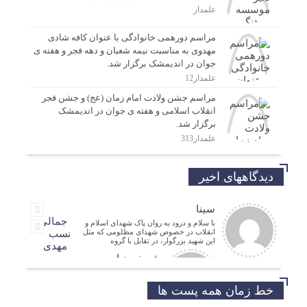
علمدار
مراسم دورهمی خانوادگی با عنوان کافه شادی
مهدوی به مناسبت نیمه شعبان و دهه فجر و هفته ی
جوان در اندیمشک برگزار شد.
علمدار12
مراسم جشن ولادت امام زمان (عج) و جشن فجر
انقلاب اسلامی و هفته ی جوان در اندیمشک
برگزار شد.
علمدار313
دیدگاههای اخیر
سینا
جمالی
با سلام و درود به روان پاک شهدای اسلام و
انقلاب در خصوص شهدای مظلومی که مثل
نسب
این شهید بزرگوار، در تقابل با گروه
مهدی
شریفی نیا
مدیر فرهنگی
حسین
خط زمان همه پست ها