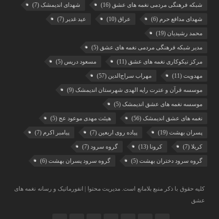
شبکه فرهنگی مردمی نغمه های عشق
(16)
شهدای اندیمشک
(7)
شهدای مدافع حرم
(6)
عراق
(10)
عید غدیر
(7)
محمد رشیدیان
(19)
مدیر شبکه فرهنگی مردمی نغمه های عشق
(5)
مرکز نیکوکاری نغمه های عشق
(11)
مسعود دریس
(5)
مهدویت
(11)
مهراب سراج‌الدین
(57)
موسسه قرآن و عترت رایه الهدی شهرستان اندیمشک
(9)
موسسه نغمه های عشق اندیمشک
(5)
نغمه های عشق اندیمشک
(56)
هیئت مهدی موعود عج
(5)
پسران بهشت
(19)
پیاده روی اربعین
(7)
پیامبر اکرم
(7)
کربلا
(7)
کرونا
(13)
گروه سرود
(7)
گروه سرود دختران بهشت
(5)
گروه سرود پسران بهشت
(6)
کلیه حقوق با ذکر منبع بلامانع است. مدیریت محتوا | انفورماتیک و رسانه نغمه های
عشق