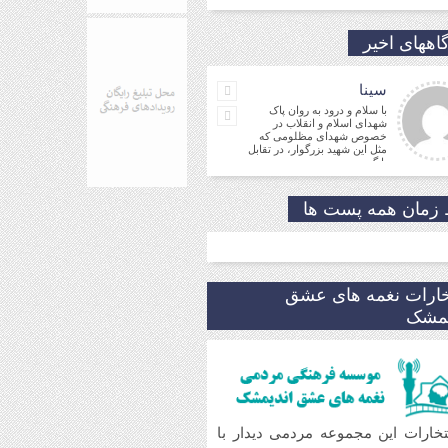
اههای اخیر
سینا
با سلام و درود به روان پاک
شهدای اسلام و انقلاب در
خصوص شهدای مظلومی که
مثل این شهید بزرگوار، در تقابل
با گروه
جمالی نسب
موفق باشید و تندرست
زمان همه پست ها
مهدی شریفی
نیا
مدیر
فرهنگی
خارات نغمه های عشق
شکر که جوانانی مثه شما
یمشک
و ارادت. بله از طریق خط
شما در شبکه های مجازی
 گردید.
تخارات این مجموعه مردمی دیدار با