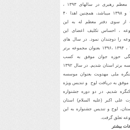
مقام معظم رهبری در سالهای ۱۳۹۳ ،
ن
خسته نباشین فایل صوتی
۱۳۹۷ و ۱۳۹۸ میباشد، همچنین اهدا ۴۰
م سرود حجاب فاطمی رو
استم .(دختران بهشتی)
 از سوی دفتر معظم له به این
عه ، احساس تکلیف اعضای این
عه را دوچندان نمود. در سال های
۱۳۹۲ ، ۱۳۹۴ ،۱۳۹۶ بعنوان مجموعه برتر
گی حوزه جوان موفق به کسب
موسسه برتر استان شدیم. در سال ۱۳۹۲
نگره ملی مهدویت بعنوان موسسه
 موفق به دریافت لوح و تندیس ویژه
کنگره شدیم. در دو دوره جشنواره
 علی اکبر (علیه السلام) استان
تان، لوح و تندیس جشنواره به این
عه تعلق گرفت.
ات بیشتر