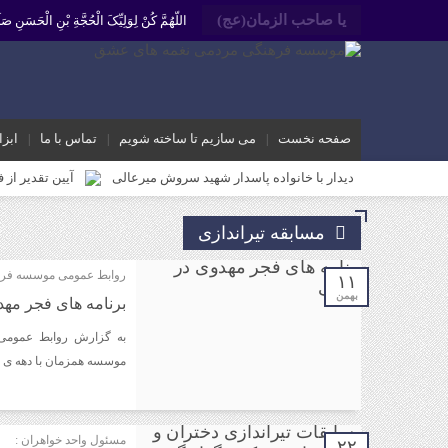
یا صاحب الزمان(عج)
اللّهُمَّ کُنْ لِوَلِیِّکَ الْحُجَّةِ بْنِ الْحَسَنِ
صفحه نخست
می سازیم تا ساخته شویم
تماس با ما
ابزا
دیدار با خانواده پاسدار شهید سروش میرعالی
آیین تقدیر از 
محمد رشیدیان مدیر شبکه فرهنگی مردمی نغمه های عشق اندیمشک: غد
مسابقه تیراندازی
برگزاری کارگاه کارآفرینی اجتماعی و راه اندازی پروژه های کوچ
روابط عمومی موسسه فره
دیدار دبیر جدید موسسه فرهنگی مردمی نغمه های عشق اندیمشک با
۱۱
بهمن
برنامه های فجر مه
دیدار دبیر موسسه فرهنگی مردمی نغمه های عشق با ریاست اداره
به گزارش روابط عمومی
مراسم دورهمی خانوادگی با عنوان کافه شادی مهدوی به مناسبت نیم
موسسه همزمان با دهه ی مبارک فجر با 
مراسم جشن ولادت امام زمان (عج) و جشن فجر انقلاب اسلامی و هف
تشریح برنامه های دهه مهدویت شبکه فرهنگی مردمی نغمه های ع
مسئول واحد خواهران :
۲۲