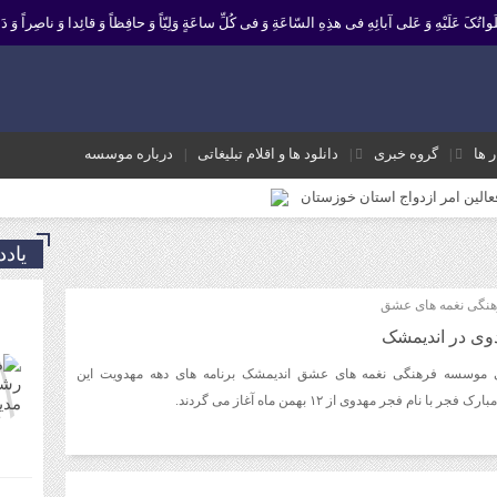
 صَلَواتُکَ عَلَیْهِ وَ عَلى آبائِهِ فی هذِهِ السّاعَةِ وَ فی کُلِّ ساعَةٍ وَلِیّاً وَ حافِظاً وَ قائِدا ‏وَ ناصِراً وَ دَلی
ر ها
گروه خبری
دانلود ها و اقلام تبلیغاتی
درباره موسسه
فعالین امر ازدواج استان خوزستان
یر نشانه تداوم حرکت نبوت در مسیر امامت است تا امت اسلامی با فروغ نور ولایت
یاد
ک و موثر در موسسه فرهنگی مردمی نغمه های عشق اندیمشک
نگی نغمه های عشق
 معاونت جوانان اداره کل ورزش و جوانان خوزستان
دوی در اندیمشک
 ورزش و جوانان اندیمشک
 موسسه فرهنگی نغمه های عشق اندیمشک برنامه های دهه مهدویت این
ه شعبان و دهه فجر و هفته ی جوان در اندیمشک برگزار شد.
نام فجر مهدوی از ۱۲ بهمن ماه آغاز می گردند.
ته ی جوان در اندیمشک برگزار شد.
شق اندیمشک