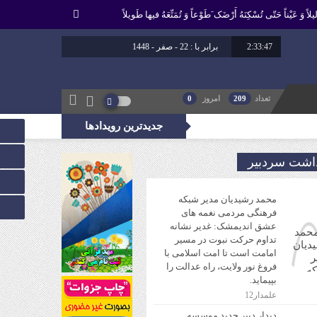
لاً وَ عَیْناً حَتّى تُسْکِنَهُ أَرْضَک َطَوْعاً وَ تُمَتِّعَهُ فیها طَویلاً
2:33:48
برابر با : 22 - صفر - 1448
تعداد
209
امروز
0
جدیدترین رویدادها
، راه عدالت را بپیماید.
داشت سردبیر
محمد رشیدیان مدیر شبکه
فرهنگی مردمی نغمه های
عشق اندیمشک: غدیر نشانه
تداوم حرکت نبوت در مسیر
امامت است تا امت اسلامی با
فروغ نور ولایت، راه عدالت را
بپیماید.
علمدار12
دیدار دبیر جدید موسسه