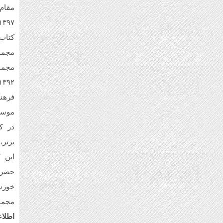
حسی
سلام 
بیکلا
می خو
کتاب
مجمو
مجمو
فرهن
در ک
برتر،
این 
حضرت
خوزس
مجمو
اطلاع