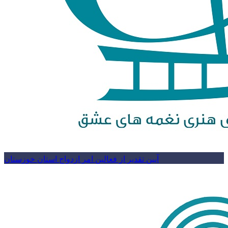
آیین تقدیر از فعالین امر ازدواج استان خوزستان