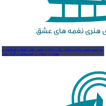
مراسم جشن ولادت امام زمان (عج) و جشن فجر انقلاب اسلامی و
هفته ی جوان در اندیمشک برگزار شد.