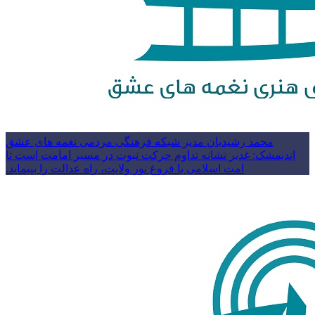
محمد رشیدیان مدیر شبکه فرهنگی مردمی نغمه های عشق
اندیمشک: غدیر نشانه تداوم حرکت نبوت در مسیر امامت است تا
امت اسلامی با فروغ نور ولایت، راه عدالت را بپیماید.