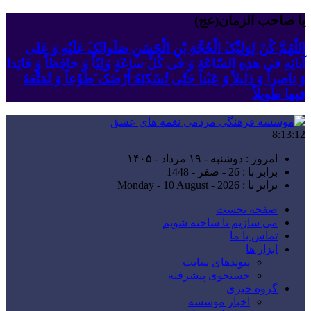
یا صاحب الزمان(عج)
اللّهُمَّ کُنْ لِوَلِیِّکَ الْحُجَّةِ بْنِ الْحَسَنِ صَلَواتُکَ عَلَیْهِ وَ عَلى
آبائِهِ فی هذِهِ السّاعَةِ وَ فی کُلِّ ساعَةٍ وَلِیّاً وَ حافِظاً وَ قائِدا
‏وَ ناصِراً وَ دَلیلاً وَ عَیْناً حَتّى تُسْکِنَهُ أَرْضَک َطَوْعاً وَ تُمَتِّعَهُ
فیها طَویلاً
8:13:13
امروز : دوشنبه - ۱۹ مرداد - ۱۴۰۵
برابر با : 26 - صفر - 1448
برابر با : Monday - 10 August - 2026
صفحه نخست
می سازیم تا ساخته شویم
تماس با ما
ابزار ها
پیوندهای سایت
جستجوی پیشرفته
گروه خبری
اخبار موسسه