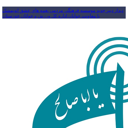
دیدار دبیر جدید موسسه فرهنگی مردمی نغمه های عشق اندیمشک
با معاونت جوانان اداره کل ورزش و جوانان خوزستان