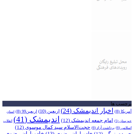
برچسب ها
اخبار اندیمشک
(24)
اربعین
(10)
آمریکا
(8)
اربعین99
(8)
استان
اندیمشک
(41)
امام جمعه اندیمشک
(12)
انقلاب
خوزستان
(5)
حجت‌الاسلام سید کمال موسوی
(12)
اسلامی
(6)
برداشت آزاد
(6)
خادمیاران رضوی
خادمیاران رضوی
(13)
حمیده بزرگی
(12)