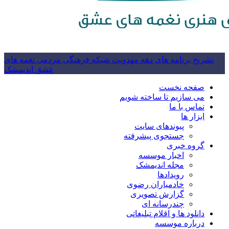
تشریح برنامه های دهه مهدویت شبکه فرهنگی مردمی نغمه های
عشق اندیمشک
صفحه نخست
می سازیم تا ساخته شویم
تماس با ما
ابزار ها
پیوندهای سایت
جستجوی پیشرفته
گروه خبری
اخبار موسسه
مجله اندیمشک
رویدادها
خادمیاران رضوی
گزارش تصویری
چندرسانه ای
دانلود ها و اقلام تبلیغاتی
درباره موسسه