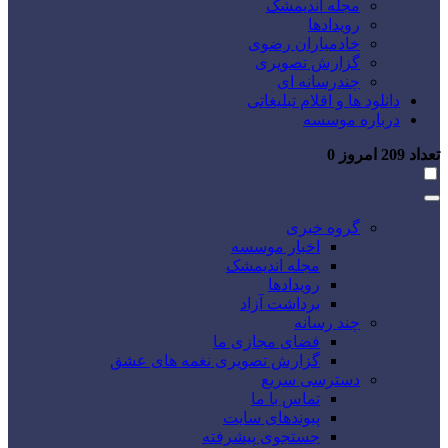
مجله اندیمشک
رویدادها
خادمیاران رضوی
گزارش تصویری
چندرسانه ای
دانلود ها و اقلام تبلیغاتی
درباره موسسه
تعداد
209
امروز
0
گروه خبری
اخبار موسسه
مجله اندیمشک
رویدادها
برداشت آزاد
چند رسانه
فضای مجازی ما
گزارش تصویری نغمه های عشق
دسترسی سریع
تماس با ما
پیوندهای سایت
جستجوی پیشرفته