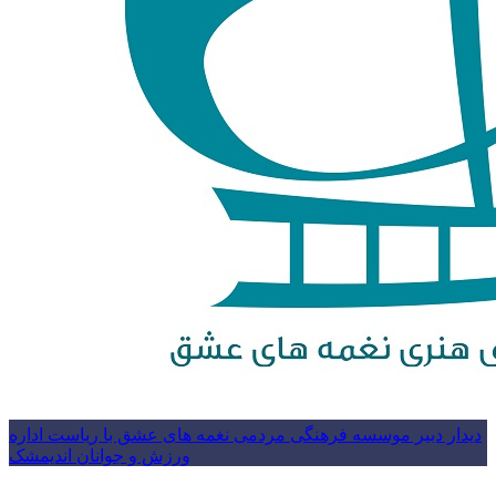
دیدار دبیر موسسه فرهنگی مردمی نغمه های عشق با ریاست اداره
ورزش و جوانان اندیمشک