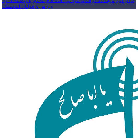
دیدار دبیر موسسه فرهنگی مردمی نغمه های عشق با ریاست اداره
ورزش و جوانان اندیمشک