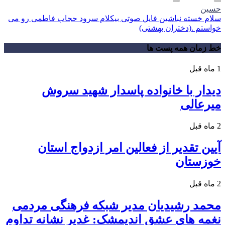
حسین
سلام خسته نباشین فایل صوتی بیکلام سرود حجاب فاطمی رو می
خواستم .(دختران بهشتی)
خط زمان همه پست ها
1 ماه قبل
دیدار با خانواده پاسدار شهید سروش
میرعالی
2 ماه قبل
آیین تقدیر از فعالین امر ازدواج استان
خوزستان
2 ماه قبل
محمد رشیدیان مدیر شبکه فرهنگی مردمی
نغمه های عشق اندیمشک: غدیر نشانه تداوم