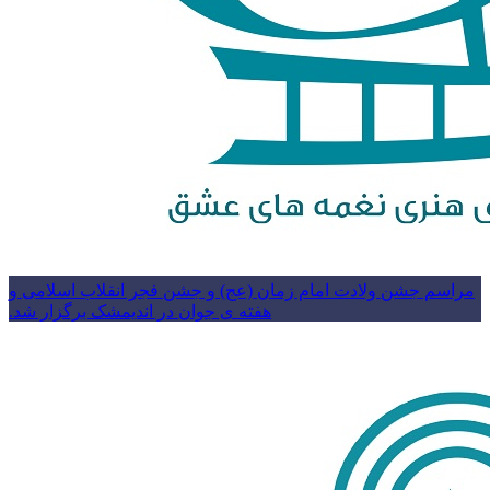
مراسم جشن ولادت امام زمان (عج) و جشن فجر انقلاب اسلامی و
هفته ی جوان در اندیمشک برگزار شد.