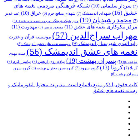
شبکه فرهنگی مردمی نغمه های
سردار سلیمانی
(10)
(7)
عشق
(16)
عراق
(10)
شهدای اندیمشک
(7)
عید غدیر
شهدای مدافع حرم
(6)
محمد رشیدیان
(19)
(7)
مدیر شبکه فرهنگی مردمی نغمه های عشق
(5)
مرکز نیکوکاری نغمه های عشق
(11)
مهدویت
(11)
مسعود دریس
(5)
مهراب سراج‌الدین
(57)
موسسه قرآن و عترت
رایه الهدی شهرستان اندیمشک
(9)
موسسه نغمه های عشق اندیمشک
(5)
نغمه های عشق اندیمشک
(56)
هیئت مهدی
پسران بهشت
(19)
پیاده روی اربعین
(7)
پیامبر اکرم
(7)
موعود عج
(5)
کرونا
(13)
کربلا
(7)
گروه سرود
(7)
گروه سرود
گروه سرود دختران بهشت
(5)
پسران بهشت
(6)
کلیه حقوق با ذکر منبع بلامانع است. مدیریت محتوا | انفورماتیک و
رسانه نغمه های عشق