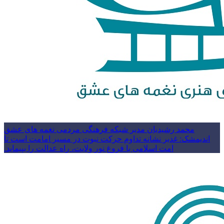
محمد رشیدیان مدیر شبکه فرهنگی مردمی نغمه های عشق
اندیمشک: غدیر نشانه تداوم حرکت نبوت در مسیر امامت است تا
امت اسلامی با فروغ نور ولایت، راه عدالت را بپیماید.