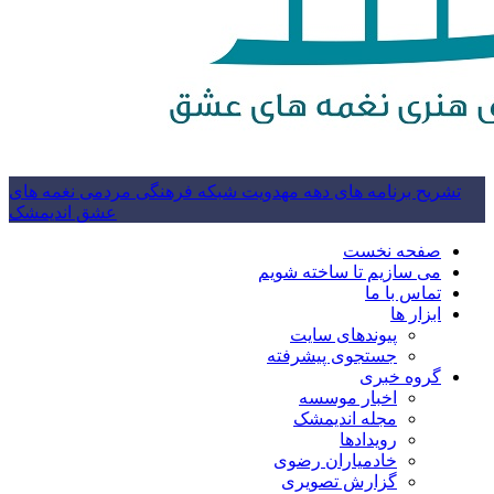
تشریح برنامه های دهه مهدویت شبکه فرهنگی مردمی نغمه های
عشق اندیمشک
صفحه نخست
می سازیم تا ساخته شویم
تماس با ما
ابزار ها
پیوندهای سایت
جستجوی پیشرفته
گروه خبری
اخبار موسسه
مجله اندیمشک
رویدادها
خادمیاران رضوی
گزارش تصویری