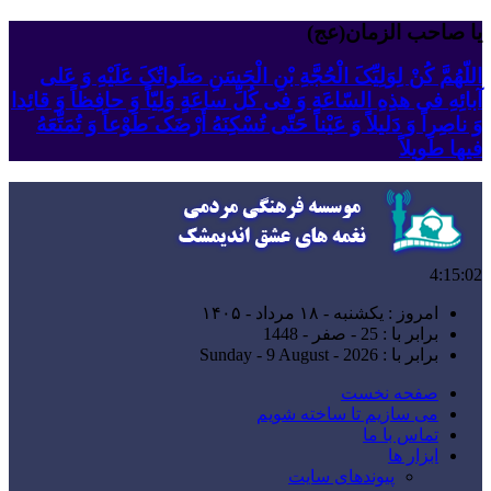
یا صاحب الزمان(عج)
اللّهُمَّ کُنْ لِوَلِیِّکَ الْحُجَّةِ بْنِ الْحَسَنِ صَلَواتُکَ عَلَیْهِ وَ عَلى
آبائِهِ فی هذِهِ السّاعَةِ وَ فی کُلِّ ساعَةٍ وَلِیّاً وَ حافِظاً وَ قائِدا
‏وَ ناصِراً وَ دَلیلاً وَ عَیْناً حَتّى تُسْکِنَهُ أَرْضَک َطَوْعاً وَ تُمَتِّعَهُ
فیها طَویلاً
4:15:03
امروز : یکشنبه - ۱۸ مرداد - ۱۴۰۵
برابر با : 25 - صفر - 1448
برابر با : Sunday - 9 August - 2026
صفحه نخست
می سازیم تا ساخته شویم
تماس با ما
ابزار ها
پیوندهای سایت