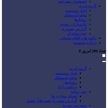
جستجوی پیشرفته
گروه خبری
اخبار موسسه
مجله اندیمشک
رویدادها
خادمیاران رضوی
گزارش تصویری
چندرسانه ای
دانلود ها و اقلام تبلیغاتی
درباره موسسه
تعداد
209
امروز
0
گروه خبری
اخبار موسسه
مجله اندیمشک
رویدادها
برداشت آزاد
چند رسانه
فضای مجازی ما
گزارش تصویری نغمه های عشق
دسترسی سریع