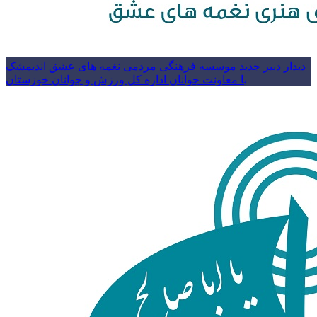
دیدار دبیر جدید موسسه فرهنگی مردمی نغمه های عشق اندیمشک
با معاونت جوانان اداره کل ورزش و جوانان خوزستان