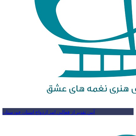
آیین تقدیر از فعالین امر ازدواج استان خوزستان