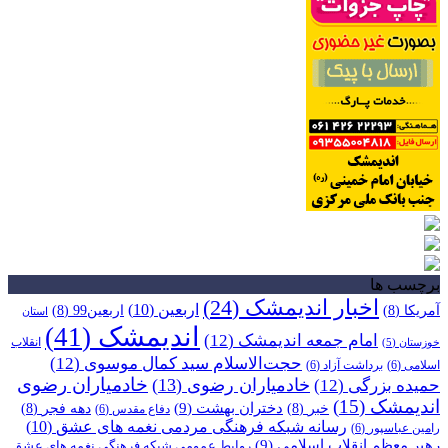
برچسب ها
اخبار اندیمشک
(24)
اربعین
(10)
آمریکا
(8)
اربعین99
(8)
استان
اندیمشک
(41)
امام جمعه اندیمشک
(12)
انقلاب
خوزستان
(5)
حجت‌الاسلام سید کمال موسوی
(12)
اسلامی
(6)
برداشت آزاد
(6)
خادمیاران رضوی
خادمیاران رضوی
(13)
حمیده بزرگی
(12)
اندیمشک
(15)
دختران بهشت
(9)
خبر
(8)
دهه فجر
(8)
دفاع مقدس
(6)
رسانه شبکه فرهنگی مردمی نغمه های عشق
(10)
رامین عباسپور
(6)
رهبر معظم انقلاب اسلامی
(9)
روابط عمومی شبکه فرهنگی نغمه های عشق