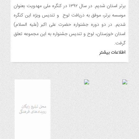
ولادت امام علی(ع)
برتر استان شدیم. در سال ۱۳۹۲ در کنگره ملی مهدویت بعنوان
7 ماه قبل
موسسه برتر، موفق به دریافت لوح و تندیس ویژه این کنگره
ایجاد ۱۱۰ شعبه نغمه های عشق در ۱۱۰ منطقه شهر و روستای
شدیم. در دو دوره جشنواره حضرت علی اکبر (علیه السلام)
اندیمشک
استان خوزستان، لوح و تندیس جشنواره به این مجموعه تعلق
7 ماه قبل
مراسم رونمایی از طرح ستاره های اندیمشک و طرح خانه های نور،
گرفت.
محله های آسمانی همزمان با جشن ولادت حضرت فاطمه (س) در
اطلاعات بیشتر
اندیمشک
8 ماه قبل
خداحافظی سراج الدین با شبکه فرهنگی مردمی نغمه های عشق
8 ماه قبل
هفتمین همایش بانوان فعال در عرصه‌ هیئت کشور
9 ماه قبل
برگزاری رویداد ملی جامعه پرداز