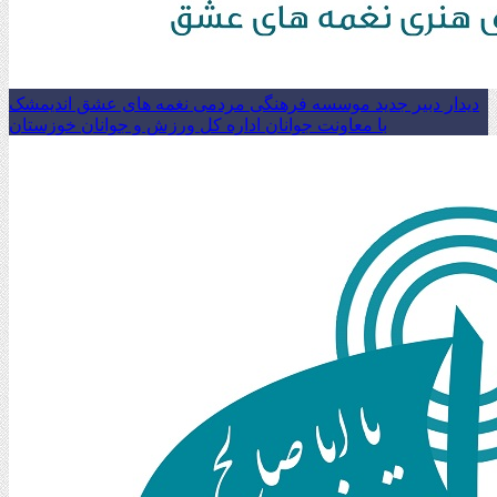
دیدار دبیر جدید موسسه فرهنگی مردمی نغمه های عشق اندیمشک
با معاونت جوانان اداره کل ورزش و جوانان خوزستان