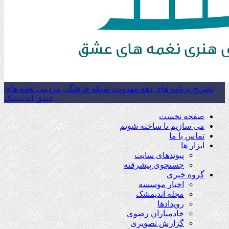
تشریح برنامه های دهه مهدویت شبکه فرهنگی مردمی نغمه های
عشق اندیمشک
صفحه نخست
می سازیم تا ساخته شویم
تماس با ما
ابزار ها
پیوندهای سایت
جستجوی پیشرفته
گروه خبری
اخبار موسسه
مجله اندیمشک
رویدادها
خادمیاران رضوی
گزارش تصویری