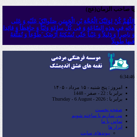
یا صاحب الزمان(عج)
اللّهُمَّ کُنْ لِوَلِیِّکَ الْحُجَّةِ بْنِ الْحَسَنِ صَلَواتُکَ عَلَیْهِ وَ عَلى
آبائِهِ فی هذِهِ السّاعَةِ وَ فی کُلِّ ساعَةٍ وَلِیّاً وَ حافِظاً وَ قائِدا
‏وَ ناصِراً وَ دَلیلاً وَ عَیْناً حَتّى تُسْکِنَهُ أَرْضَک َطَوْعاً وَ تُمَتِّعَهُ
فیها طَویلاً
6:34:48
امروز : پنج شنبه - ۱۵ مرداد - ۱۴۰۵
برابر با : 22 - صفر - 1448
برابر با : Thursday - 6 August - 2026
صفحه نخست
می سازیم تا ساخته شویم
تماس با ما
ابزار ها
پیوندهای سایت