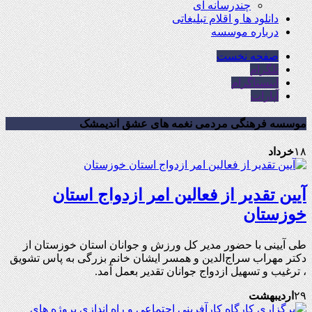
چندرسانه ای
دانلود ها و اقلام تبلیغاتی
درباره موسسه
صفحه نخست
تلگرام
اینستاگرام
آپارات
موسسه فرهنگی مردمی نغمه های عشق اندیمشک
۱۸
خرداد
آیین تقدیر از فعالین امر ازدواج استان
خوزستان
طی آیینی با حضور مدیر کل ورزش و جوانان استان خوزستان از
دکتر مهراب سراج‌الدين و همسر ایشان خانم بزرگی به پاس تشویق
، ترغیب و تسهیل ازدواج جوانان تقدیر بعمل آمد.
۲۹
اردیبهشت