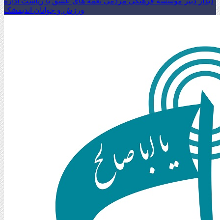
دیدار دبیر موسسه فرهنگی مردمی نغمه های عشق با ریاست اداره
ورزش و جوانان اندیمشک