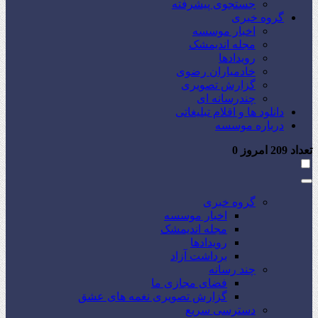
جستجوی پیشرفته
گروه خبری
اخبار موسسه
مجله اندیمشک
رویدادها
خادمیاران رضوی
گزارش تصویری
چندرسانه ای
دانلود ها و اقلام تبلیغاتی
درباره موسسه
تعداد
209
امروز
0
گروه خبری
اخبار موسسه
مجله اندیمشک
رویدادها
برداشت آزاد
چند رسانه
فضای مجازی ما
گزارش تصویری نغمه های عشق
دسترسی سریع