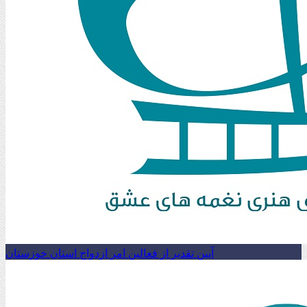
آیین تقدیر از فعالین امر ازدواج استان خوزستان