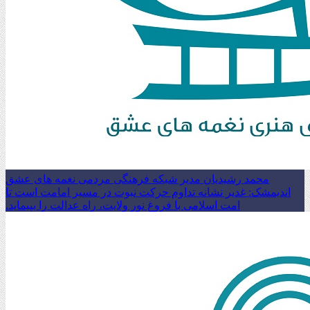
محمد رشیدیان مدیر شبکه فرهنگی مردمی نغمه های عشق
اندیمشک: غدیر نشانه تداوم حرکت نبوت در مسیر امامت است تا
امت اسلامی با فروغ نور ولایت، راه عدالت را بپیماید.