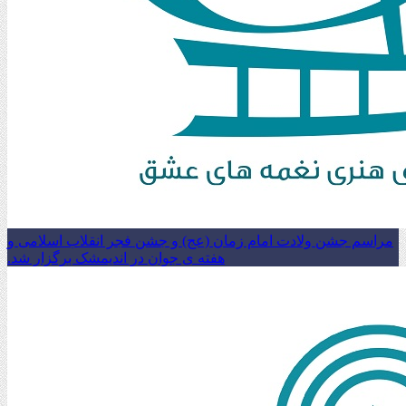
مراسم جشن ولادت امام زمان (عج) و جشن فجر انقلاب اسلامی و
هفته ی جوان در اندیمشک برگزار شد.