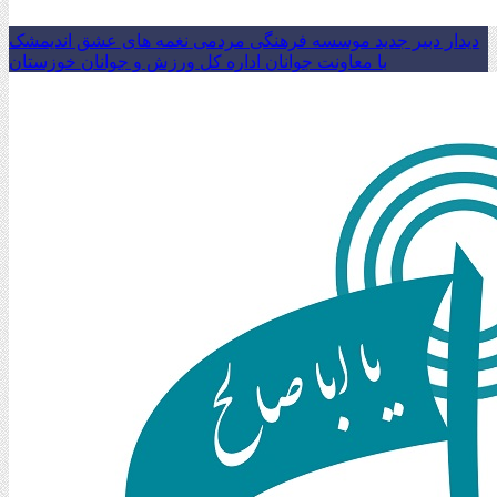
دیدار دبیر جدید موسسه فرهنگی مردمی نغمه های عشق اندیمشک
با معاونت جوانان اداره کل ورزش و جوانان خوزستان