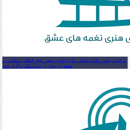
مراسم جشن ولادت امام زمان (عج) و جشن فجر انقلاب اسلامی و
هفته ی جوان در اندیمشک برگزار شد.