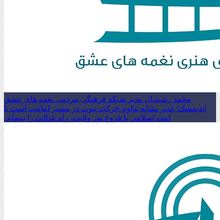
محمد رشیدیان مدیر شبکه فرهنگی مردمی نغمه های عشق
اندیمشک: غدیر نشانه تداوم حرکت نبوت در مسیر امامت است تا
امت اسلامی با فروغ نور ولایت، راه عدالت را بپیماید.