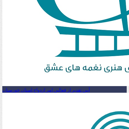
آیین تقدیر از فعالین امر ازدواج استان خوزستان