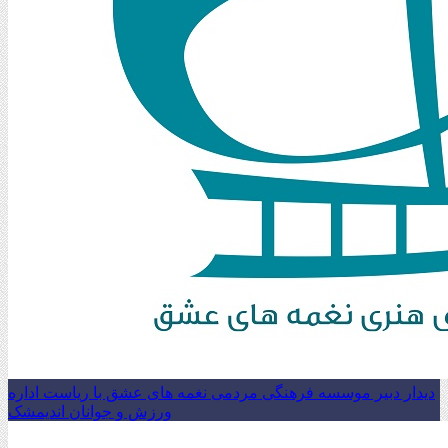
دیدار دبیر موسسه فرهنگی مردمی نغمه های عشق با ریاست اداره
ورزش و جوانان اندیمشک