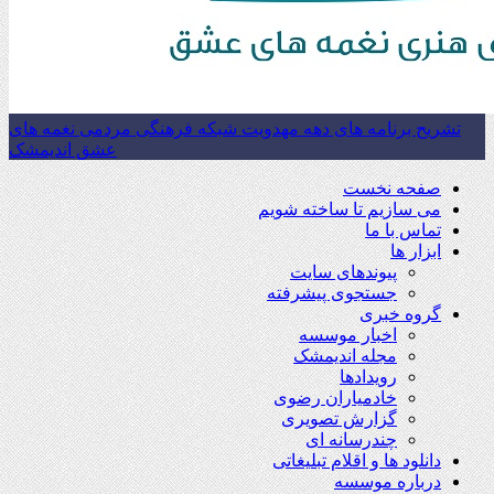
تشریح برنامه های دهه مهدویت شبکه فرهنگی مردمی نغمه های
عشق اندیمشک
صفحه نخست
می سازیم تا ساخته شویم
تماس با ما
ابزار ها
پیوندهای سایت
جستجوی پیشرفته
گروه خبری
اخبار موسسه
مجله اندیمشک
رویدادها
خادمیاران رضوی
گزارش تصویری
چندرسانه ای
دانلود ها و اقلام تبلیغاتی
درباره موسسه