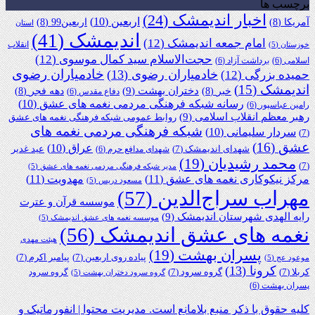
برچسب ها
اخبار اندیمشک
(24)
اربعین
(10)
آمریکا
(8)
اربعین99
(8)
استان
اندیمشک
(41)
امام جمعه اندیمشک
(12)
انقلاب
خوزستان
(5)
حجت‌الاسلام سید کمال موسوی
(12)
اسلامی
(6)
برداشت آزاد
(6)
خادمیاران رضوی
خادمیاران رضوی
(13)
حمیده بزرگی
(12)
اندیمشک
(15)
دختران بهشت
(9)
خبر
(8)
دهه فجر
(8)
دفاع مقدس
(6)
رسانه شبکه فرهنگی مردمی نغمه های عشق
(10)
رامین عباسپور
(6)
رهبر معظم انقلاب اسلامی
(9)
روابط عمومی شبکه فرهنگی نغمه های عشق
شبکه فرهنگی مردمی نغمه های
سردار سلیمانی
(10)
(7)
عشق
(16)
عراق
(10)
شهدای اندیمشک
(7)
عید غدیر
شهدای مدافع حرم
(6)
محمد رشیدیان
(19)
(7)
مدیر شبکه فرهنگی مردمی نغمه های عشق
(5)
مرکز نیکوکاری نغمه های عشق
(11)
مهدویت
(11)
مسعود دریس
(5)
مهراب سراج‌الدین
(57)
موسسه قرآن و عترت
رایه الهدی شهرستان اندیمشک
(9)
موسسه نغمه های عشق اندیمشک
(5)
نغمه های عشق اندیمشک
(56)
هیئت مهدی
پسران بهشت
(19)
پیاده روی اربعین
(7)
پیامبر اکرم
(7)
موعود عج
(5)
کرونا
(13)
کربلا
(7)
گروه سرود
(7)
گروه سرود
گروه سرود دختران بهشت
(5)
پسران بهشت
(6)
کلیه حقوق با ذکر منبع بلامانع است. مدیریت محتوا | انفورماتیک و