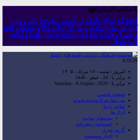
یا صاحب الزمان(عج)
اللّهُمَّ کُنْ لِوَلِیِّکَ الْحُجَّةِ بْنِ الْحَسَنِ صَلَواتُکَ عَلَیْهِ وَ عَلى
آبائِهِ فی هذِهِ السّاعَةِ وَ فی کُلِّ ساعَةٍ وَلِیّاً وَ حافِظاً وَ قائِدا
‏وَ ناصِراً وَ دَلیلاً وَ عَیْناً حَتّى تُسْکِنَهُ أَرْضَک َطَوْعاً وَ تُمَتِّعَهُ
فیها طَویلاً
8:33:30
امروز : شنبه - ۱۷ مرداد - ۱۴۰۵
برابر با : 24 - صفر - 1448
برابر با : Saturday - 8 August - 2026
صفحه نخست
می سازیم تا ساخته شویم
تماس با ما
ابزار ها
پیوندهای سایت
جستجوی پیشرفته
گروه خبری
اخبار موسسه