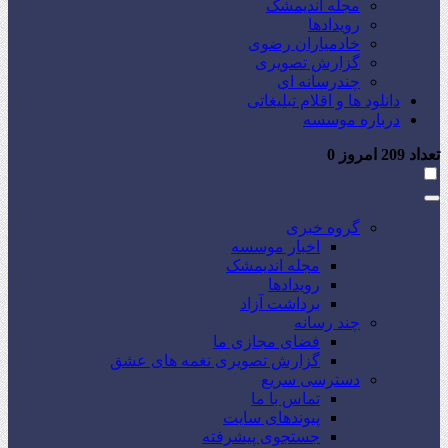
مجله اندیمشک
رویدادها
خادمیاران رضوی
گزارش تصویری
چندرسانه ای
دانلود ها و اقلام تبلیغاتی
درباره موسسه
تعداد
209
امروز
0
گروه خبری
اخبار موسسه
مجله اندیمشک
رویدادها
برداشت آزاد
چند رسانه
فضای مجازی ما
گزارش تصویری نغمه های عشق
دسترسی سریع
تماس با ما
پیوندهای سایت
جستجوی پیشرفته