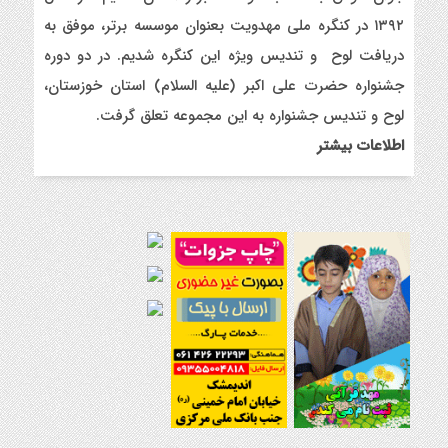
7 ماه قبل
۱۳۹۲ در کنگره ملی مهدویت بعنوان موسسه برتر، موفق به
ایجاد ۱۱۰ شعبه نغمه های عشق در ۱۱۰ منطقه شهر و روستای
دریافت لوح و تندیس ویژه این کنگره شدیم. در دو دوره
اندیمشک
جشنواره حضرت علی اکبر (علیه السلام) استان خوزستان،
8 ماه قبل
مراسم رونمایی از طرح ستاره های اندیمشک و طرح خانه های نور،
لوح و تندیس جشنواره به این مجموعه تعلق گرفت.
محله های آسمانی همزمان با جشن ولادت حضرت فاطمه (س) در
اطلاعات بیشتر
اندیمشک
8 ماه قبل
خداحافظی سراج الدین با شبکه فرهنگی مردمی نغمه های عشق
8 ماه قبل
هفتمین همایش بانوان فعال در عرصه‌ هیئت کشور
9 ماه قبل
برگزاری رویداد ملی جامعه پرداز