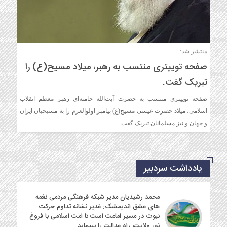
منتشر شد:
صفحه توییتری منتسب به رهبر، میلاد مسیح(ع) را
تبریک گفت.
صفحه توییتری منتسب به حضرت آیت‌الله خامنه‌ای رهبر معظم انقلاب
اسلامی، میلاد حضرت عیسی مسیح(ع) پیامبر اولوالعزم را به مسیحیان ایران
و جهان و نیز مسلمانان تبریک گفت.
یادداشت سردبیر
محمد رشیدیان مدیر شبکه فرهنگی مردمی نغمه
های عشق اندیمشک: غدیر نشانه تداوم حرکت
نبوت در مسیر امامت است تا امت اسلامی با فروغ
نور ولایت، راه عدالت را بپیماید.