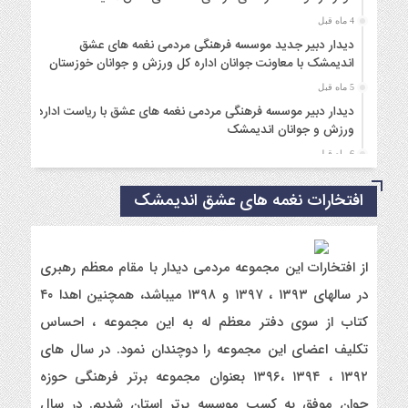
4 ماه قبل
دیدار دبیر جدید موسسه فرهنگی مردمی نغمه های عشق
اندیمشک با معاونت جوانان اداره کل ورزش و جوانان خوزستان
5 ماه قبل
دیدار دبیر موسسه فرهنگی مردمی نغمه های عشق با ریاست اداره
ورزش و جوانان اندیمشک
6 ماه قبل
مراسم دورهمی خانوادگی با عنوان کافه شادی مهدوی به مناسبت
نیمه شعبان و دهه فجر و هفته ی جوان در اندیمشک برگزار شد.
افتخارات نغمه های عشق اندیمشک
6 ماه قبل
مراسم جشن ولادت امام زمان (عج) و جشن فجر انقلاب اسلامی و
هفته ی جوان در اندیمشک برگزار شد.
از افتخارات این مجموعه مردمی دیدار با مقام معظم رهبری
6 ماه قبل
در سالهای ۱۳۹۳ ، ۱۳۹۷ و ۱۳۹۸ میباشد، همچنین اهدا ۴۰
تشریح برنامه های دهه مهدویت شبکه فرهنگی مردمی نغمه های
کتاب از سوی دفتر معظم له به این مجموعه ، احساس
عشق اندیمشک
تکلیف اعضای این مجموعه را دوچندان نمود. در سال های
7 ماه قبل
۱۳۹۲ ، ۱۳۹۴ ،۱۳۹۶ بعنوان مجموعه برتر فرهنگی حوزه
توزیع بسته جشن تکلیف به دختران سادات ایتام اندیمشک در شب
ولادت امام علی(ع)
جوان موفق به کسب موسسه برتر استان شدیم. در سال