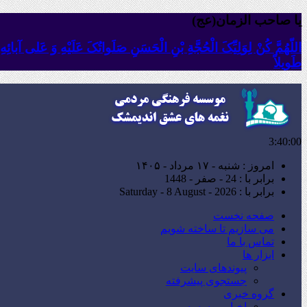
یا صاحب الزمان(عج)
اللّهُمَّ کُنْ لِوَلِیِّکَ الْحُجَّةِ بْنِ الْحَسَنِ صَلَواتُکَ عَلَیْهِ وَ عَلى آبا
طَویلاً
3:40:01
امروز : شنبه - ۱۷ مرداد - ۱۴۰۵
برابر با : 24 - صفر - 1448
برابر با : Saturday - 8 August - 2026
صفحه نخست
می سازیم تا ساخته شویم
تماس با ما
ابزار ها
پیوندهای سایت
جستجوی پیشرفته
گروه خبری
اخبار موسسه