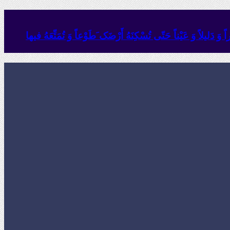
وَ دَلیلاً وَ عَیْناً حَتّى تُسْکِنَهُ أَرْضَک َطَوْعاً وَ تُمَتِّعَهُ فیها