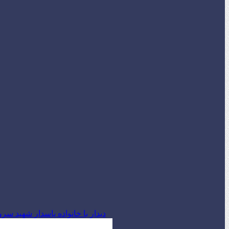
دیدار با خانواده پاسدار شهید س