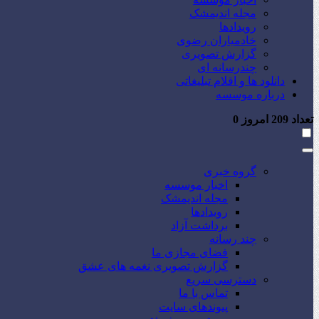
مجله اندیمشک
رویدادها
خادمیاران رضوی
گزارش تصویری
چندرسانه ای
دانلود ها و اقلام تبلیغاتی
درباره موسسه
تعداد
209
امروز
0
گروه خبری
اخبار موسسه
مجله اندیمشک
رویدادها
برداشت آزاد
چند رسانه
فضای مجازی ما
گزارش تصویری نغمه های عشق
دسترسی سریع
تماس با ما
پیوندهای سایت