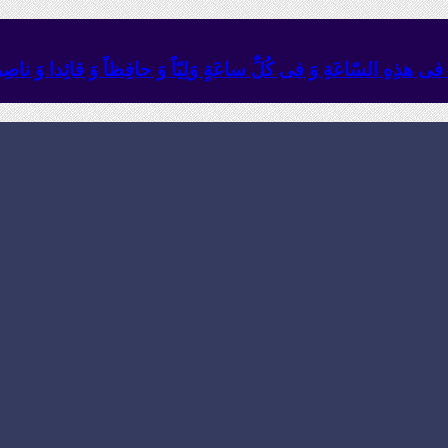
ئِهِ فی هذِهِ السّاعَةِ وَ فی کُلِّ ساعَةٍ وَلِیّاً وَ حافِظاً وَ قائِدا ‏وَ ناصِراً 