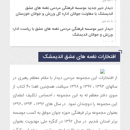
4 ماه قبل
دیدار دبیر جدید موسسه فرهنگی مردمی نغمه های عشق
اندیمشک با معاونت جوانان اداره کل ورزش و جوانان خوزستان
5 ماه قبل
دیدار دبیر موسسه فرهنگی مردمی نغمه های عشق با ریاست اداره
ورزش و جوانان اندیمشک
6 ماه قبل
مراسم دورهمی خانوادگی با عنوان کافه شادی مهدوی به مناسبت
افتخارات نغمه های عشق اندیمشک
نیمه شعبان و دهه فجر و هفته ی جوان در اندیمشک برگزار شد.
6 ماه قبل
مراسم جشن ولادت امام زمان (عج) و جشن فجر انقلاب اسلامی و
هفته ی جوان در اندیمشک برگزار شد.
از افتخارات این مجموعه مردمی دیدار با مقام معظم رهبری در
6 ماه قبل
سالهای ۱۳۹۳ ، ۱۳۹۷ و ۱۳۹۸ میباشد، همچنین اهدا ۴۰ کتاب از
تشریح برنامه های دهه مهدویت شبکه فرهنگی مردمی نغمه های
سوی دفتر معظم له به این مجموعه ، احساس تکلیف اعضای
عشق اندیمشک
این مجموعه را دوچندان نمود. در سال های ۱۳۹۲ ، ۱۳۹۴ ،۱۳۹۶
7 ماه قبل
بعنوان مجموعه برتر فرهنگی حوزه جوان موفق به کسب موسسه
توزیع بسته جشن تکلیف به دختران سادات ایتام اندیمشک در شب
ولادت امام علی(ع)
برتر استان شدیم. در سال ۱۳۹۲ در کنگره ملی مهدویت بعنوان
7 ماه قبل