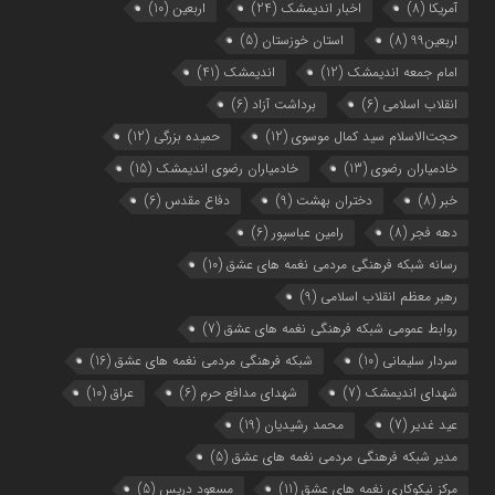
آمریکا
(8)
اخبار اندیمشک
(24)
اربعین
(10)
اربعین99
(8)
استان خوزستان
(5)
امام جمعه اندیمشک
(12)
اندیمشک
(41)
انقلاب اسلامی
(6)
برداشت آزاد
(6)
حجت‌الاسلام سید کمال موسوی
(12)
حمیده بزرگی
(12)
خادمیاران رضوی
(13)
خادمیاران رضوی اندیمشک
(15)
خبر
(8)
دختران بهشت
(9)
دفاع مقدس
(6)
دهه فجر
(8)
رامین عباسپور
(6)
رسانه شبکه فرهنگی مردمی نغمه های عشق
(10)
رهبر معظم انقلاب اسلامی
(9)
روابط عمومی شبکه فرهنگی نغمه های عشق
(7)
سردار سلیمانی
(10)
شبکه فرهنگی مردمی نغمه های عشق
(16)
شهدای اندیمشک
(7)
شهدای مدافع حرم
(6)
عراق
(10)
عید غدیر
(7)
محمد رشیدیان
(19)
مدیر شبکه فرهنگی مردمی نغمه های عشق
(5)
مرکز نیکوکاری نغمه های عشق
(11)
مسعود دریس
(5)