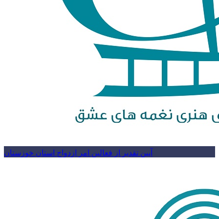
آیین تقدیر از فعالین امر ازدواج استان خوزستان