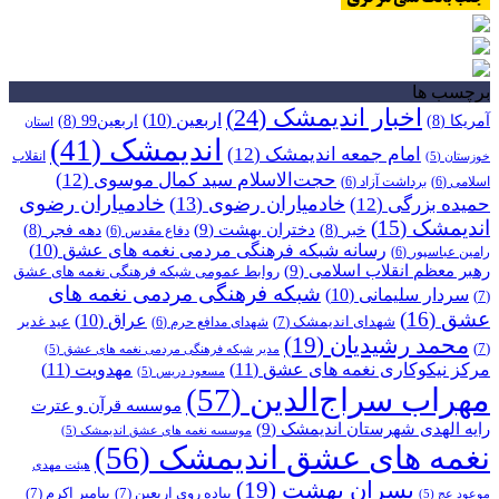
برچسب ها
اخبار اندیمشک
(24)
اربعین
(10)
آمریکا
(8)
اربعین99
(8)
استان
اندیمشک
(41)
امام جمعه اندیمشک
(12)
انقلاب
خوزستان
(5)
حجت‌الاسلام سید کمال موسوی
(12)
اسلامی
(6)
برداشت آزاد
(6)
خادمیاران رضوی
خادمیاران رضوی
(13)
حمیده بزرگی
(12)
اندیمشک
(15)
دختران بهشت
(9)
خبر
(8)
دهه فجر
(8)
دفاع مقدس
(6)
رسانه شبکه فرهنگی مردمی نغمه های عشق
(10)
رامین عباسپور
(6)
رهبر معظم انقلاب اسلامی
(9)
روابط عمومی شبکه فرهنگی نغمه های عشق
شبکه فرهنگی مردمی نغمه های
سردار سلیمانی
(10)
(7)
عشق
(16)
عراق
(10)
شهدای اندیمشک
(7)
عید غدیر
شهدای مدافع حرم
(6)
محمد رشیدیان
(19)
(7)
مدیر شبکه فرهنگی مردمی نغمه های عشق
(5)
مرکز نیکوکاری نغمه های عشق
(11)
مهدویت
(11)
مسعود دریس
(5)
مهراب سراج‌الدین
(57)
موسسه قرآن و عترت
رایه الهدی شهرستان اندیمشک
(9)
موسسه نغمه های عشق اندیمشک
(5)
نغمه های عشق اندیمشک
(56)
هیئت مهدی
پسران بهشت
(19)
پیاده روی اربعین
(7)
پیامبر اکرم
(7)
موعود عج
(5)