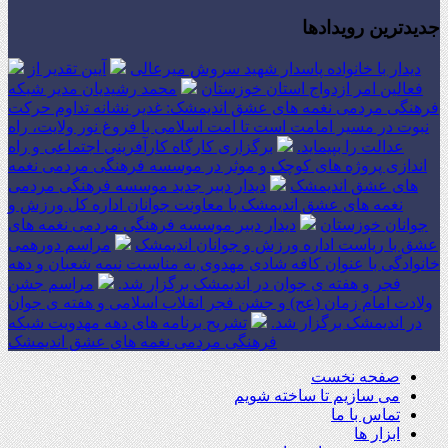
جدیدترین رویدادها
دیدار با خانواده پاسدار شهید سروش میرعالی
آیین تقدیر از
فعالین امر ازدواج استان خوزستان
محمد رشیدیان مدیر شبکه
فرهنگی مردمی نغمه های عشق اندیمشک: غدیر نشانه تداوم حرکت
نبوت در مسیر امامت است تا امت اسلامی با فروغ نور ولایت، راه
عدالت را بپیماید.
برگزاری کارگاه کارآفرینی اجتماعی و راه
اندازی پروژه های کوچک و موثر در موسسه فرهنگی مردمی نغمه
های عشق اندیمشک
دیدار دبیر جدید موسسه فرهنگی مردمی
نغمه های عشق اندیمشک با معاونت جوانان اداره کل ورزش و
جوانان خوزستان
دیدار دبیر موسسه فرهنگی مردمی نغمه های
عشق با ریاست اداره ورزش و جوانان اندیمشک
مراسم دورهمی
خانوادگی با عنوان کافه شادی مهدوی به مناسبت نیمه شعبان و دهه
فجر و هفته ی جوان در اندیمشک برگزار شد.
مراسم جشن
ولادت امام زمان (عج) و جشن فجر انقلاب اسلامی و هفته ی جوان
در اندیمشک برگزار شد.
تشریح برنامه های دهه مهدویت شبکه
فرهنگی مردمی نغمه های عشق اندیمشک
صفحه نخست
می سازیم تا ساخته شویم
تماس با ما
ابزار ها