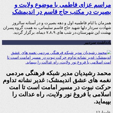
مراسم عزای فاطمی با موضوع ولایت و
بصیرت در مکتب حاج قاسم در اندیمشک
همزمان با ایام فاطمیه اول و دهه بصیرت و در آستانه سالروز
شهادت سردار دلها شهید حاج قاسم سلیمانی، به همت گروه پسران
بهشت این شهرستان،در شب های ۷،۸،۹ دیماه، برگزار گردید.
یادداشت سردبیر
محمد رشیدیان مدیر شبکه فرهنگی مردمی
نغمه های عشق اندیمشک: غدیر نشانه تداوم
حرکت نبوت در مسیر امامت است تا امت
اسلامی با فروغ نور ولایت، راه عدالت را
بپیماید.
علمدار12