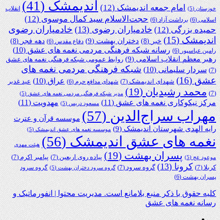
اندیمشک
(41)
امام جمعه اندیمشک
(12)
انقلاب
خوزستان
(5)
حجت‌الاسلام سید کمال موسوی
(12)
اسلامی
(6)
برداشت آزاد
(6)
خادمیاران رضوی
خادمیاران رضوی
(13)
حمیده بزرگی
(12)
اندیمشک
(15)
دختران بهشت
(9)
خبر
(8)
دهه فجر
(8)
دفاع مقدس
(6)
رسانه شبکه فرهنگی مردمی نغمه های عشق
(10)
رامین عباسپور
(6)
رهبر معظم انقلاب اسلامی
(9)
روابط عمومی شبکه فرهنگی نغمه های عشق
شبکه فرهنگی مردمی نغمه های
سردار سلیمانی
(10)
(7)
عشق
(16)
عراق
(10)
شهدای اندیمشک
(7)
عید غدیر
شهدای مدافع حرم
(6)
محمد رشیدیان
(19)
(7)
مدیر شبکه فرهنگی مردمی نغمه های عشق
(5)
مرکز نیکوکاری نغمه های عشق
(11)
مهدویت
(11)
مسعود دریس
(5)
مهراب سراج‌الدین
(57)
موسسه قرآن و عترت
رایه الهدی شهرستان اندیمشک
(9)
موسسه نغمه های عشق اندیمشک
(5)
نغمه های عشق اندیمشک
(56)
هیئت مهدی
پسران بهشت
(19)
پیاده روی اربعین
(7)
پیامبر اکرم
(7)
موعود عج
(5)
کرونا
(13)
کربلا
(7)
گروه سرود
(7)
گروه سرود
گروه سرود دختران بهشت
(5)
پسران بهشت
(6)
کلیه حقوق با ذکر منبع بلامانع است. مدیریت محتوا | انفورماتیک و
رسانه نغمه های عشق