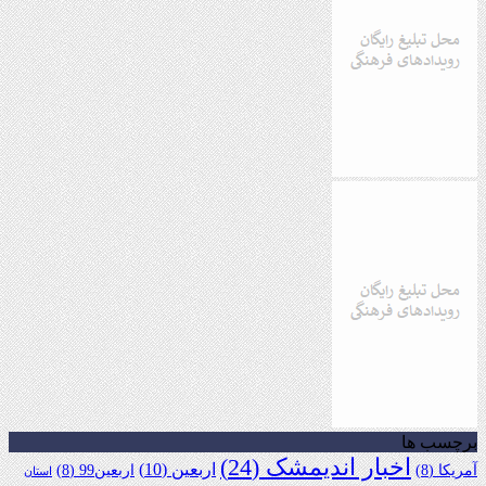
برچسب ها
اخبار اندیمشک
(24)
اربعین
(10)
آمریکا
(8)
اربعین99
(8)
استان