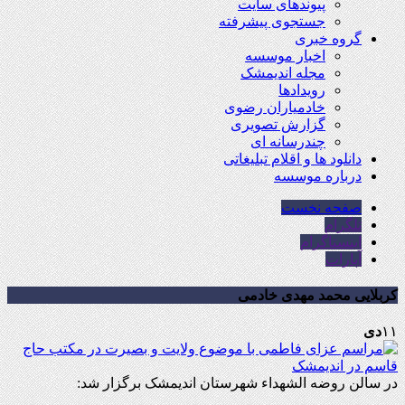
پیوندهای سایت
جستجوی پیشرفته
گروه خبری
اخبار موسسه
مجله اندیمشک
رویدادها
خادمیاران رضوی
گزارش تصویری
چندرسانه ای
دانلود ها و اقلام تبلیغاتی
درباره موسسه
صفحه نخست
تلگرام
اینستاگرام
آپارات
کربلایی محمد مهدی خادمی
۱۱
دی
در سالن روضه الشهداء شهرستان اندیمشک برگزار شد: