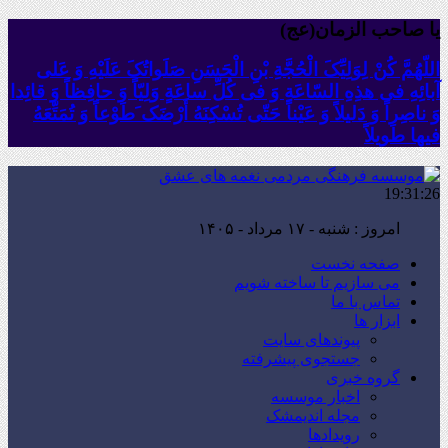
یا صاحب الزمان(عج)
اللّهُمَّ کُنْ لِوَلِیِّکَ الْحُجَّةِ بْنِ الْحَسَنِ صَلَواتُکَ عَلَیْهِ وَ عَلى
آبائِهِ فی هذِهِ السّاعَةِ وَ فی کُلِّ ساعَةٍ وَلِیّاً وَ حافِظاً وَ قائِدا
‏وَ ناصِراً وَ دَلیلاً وَ عَیْناً حَتّى تُسْکِنَهُ أَرْضَک َطَوْعاً وَ تُمَتِّعَهُ
فیها طَویلاً
19:31:27
امروز : شنبه - ۱۷ مرداد - ۱۴۰۵
صفحه نخست
می سازیم تا ساخته شویم
تماس با ما
ابزار ها
پیوندهای سایت
جستجوی پیشرفته
گروه خبری
اخبار موسسه
مجله اندیمشک
رویدادها