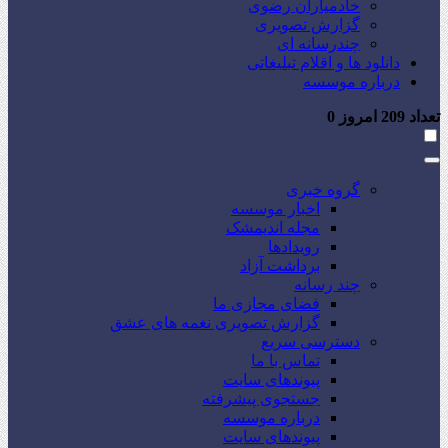
خادمیاران رضوی
گزارش تصویری
چندرسانه ای
دانلود ها و اقلام تبلیغاتی
درباره موسسه
تعداد
209
امروز
0
گروه خبری
اخبار موسسه
مجله اندیمشک
رویدادها
برداشت آزاد
چند رسانه
فضای مجازی ما
گزارش تصویری نغمه های عشق
دسترسی سریع
تماس با ما
پیوندهای سایت
جستجوی پیشرفته
درباره موسسه
پیوندهای سایت