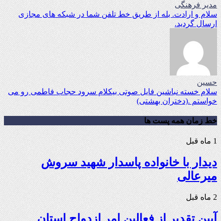
مدیر فرهنگی
سلام و ارادت. بله از طریق خط تلفن شما در شبکه های مجازی
ارسال گردید.
حسین
سلام خسته نباشین فایل صوتی بیکلام سرود حجاب فاطمی رو می
خواستم .(دختران بهشتی)
خط زمان همه پست ها
1 ماه قبل
دیدار با خانواده پاسدار شهید سروش
میرعالی
2 ماه قبل
آیین تقدیر از فعالین امر ازدواج استان