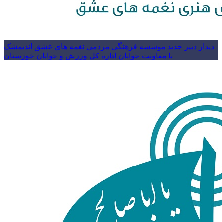
دیدار دبیر جدید موسسه فرهنگی مردمی نغمه های عشق اندیمشک
با معاونت جوانان اداره کل ورزش و جوانان خوزستان