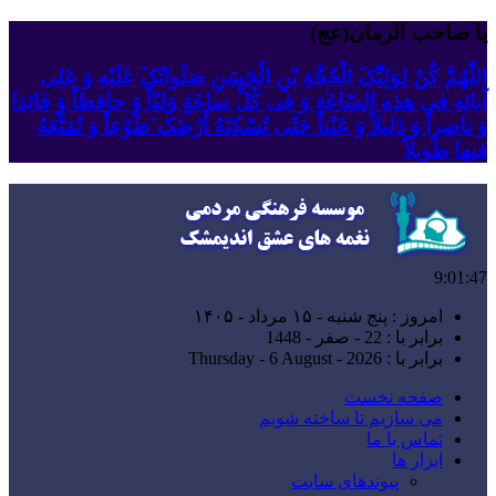
یا صاحب الزمان(عج)
اللّهُمَّ کُنْ لِوَلِیِّکَ الْحُجَّةِ بْنِ الْحَسَنِ صَلَواتُکَ عَلَیْهِ وَ عَلى
آبائِهِ فی هذِهِ السّاعَةِ وَ فی کُلِّ ساعَةٍ وَلِیّاً وَ حافِظاً وَ قائِدا
‏وَ ناصِراً وَ دَلیلاً وَ عَیْناً حَتّى تُسْکِنَهُ أَرْضَک َطَوْعاً وَ تُمَتِّعَهُ
فیها طَویلاً
9:01:48
امروز : پنج شنبه - ۱۵ مرداد - ۱۴۰۵
برابر با : 22 - صفر - 1448
برابر با : Thursday - 6 August - 2026
صفحه نخست
می سازیم تا ساخته شویم
تماس با ما
ابزار ها
پیوندهای سایت