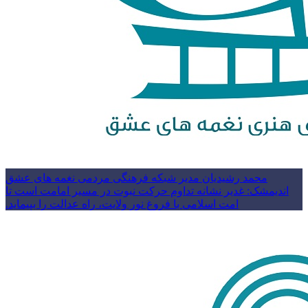
محمد رشیدیان مدیر شبکه فرهنگی مردمی نغمه های عشق
اندیمشک: غدیر نشانه تداوم حرکت نبوت در مسیر امامت است تا
امت اسلامی با فروغ نور ولایت، راه عدالت را بپیماید.