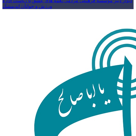
دیدار دبیر موسسه فرهنگی مردمی نغمه های عشق با ریاست اداره
ورزش و جوانان اندیمشک