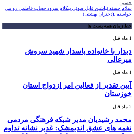
حسین
سلام خسته نباشین فایل صوتی بیکلام سرود حجاب فاطمی رو می
خواستم .(دختران بهشتی)
خط زمان همه پست ها
1 ماه قبل
دیدار با خانواده پاسدار شهید سروش
میرعالی
1 ماه قبل
آیین تقدیر از فعالین امر ازدواج استان
خوزستان
2 ماه قبل
محمد رشیدیان مدیر شبکه فرهنگی مردمی
نغمه های عشق اندیمشک: غدیر نشانه تداوم