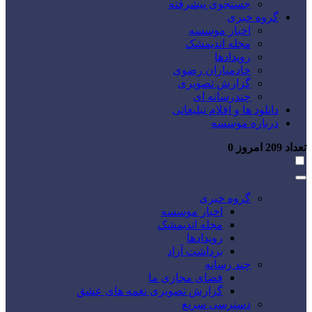
جستجوی پیشرفته
گروه خبری
اخبار موسسه
مجله اندیمشک
رویدادها
خادمیاران رضوی
گزارش تصویری
چندرسانه ای
دانلود ها و اقلام تبلیغاتی
درباره موسسه
تعداد
209
امروز
0
گروه خبری
اخبار موسسه
مجله اندیمشک
رویدادها
برداشت آزاد
چند رسانه
فضای مجازی ما
گزارش تصویری نغمه های عشق
دسترسی سریع