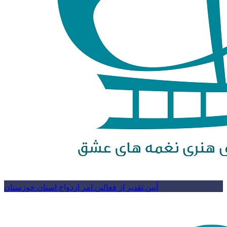
آیین تقدیر از فعالین امر ازدواج استان خوزستان