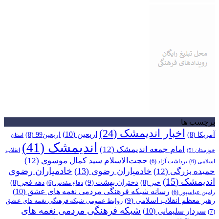
برچسب ها
اخبار اندیمشک
(24)
اربعین
(10)
آمریکا
(8)
اربعین99
(8)
استان
اندیمشک
(41)
امام جمعه اندیمشک
(12)
انقلاب
خوزستان
(5)
حجت‌الاسلام سید کمال موسوی
(12)
اسلامی
(6)
برداشت آزاد
(6)
خادمیاران رضوی
خادمیاران رضوی
(13)
حمیده بزرگی
(12)
اندیمشک
(15)
دختران بهشت
(9)
خبر
(8)
دهه فجر
(8)
دفاع مقدس
(6)
رسانه شبکه فرهنگی مردمی نغمه های عشق
(10)
رامین عباسپور
(6)
رهبر معظم انقلاب اسلامی
(9)
روابط عمومی شبکه فرهنگی نغمه های عشق
شبکه فرهنگی مردمی نغمه های
سردار سلیمانی
(10)
(7)