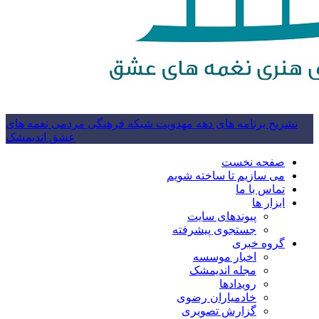
تشریح برنامه های دهه مهدویت شبکه فرهنگی مردمی نغمه های
عشق اندیمشک
صفحه نخست
می سازیم تا ساخته شویم
تماس با ما
ابزار ها
پیوندهای سایت
جستجوی پیشرفته
گروه خبری
اخبار موسسه
مجله اندیمشک
رویدادها
خادمیاران رضوی
گزارش تصویری