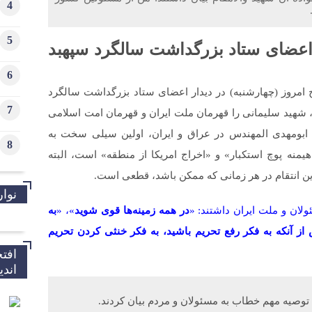
4
5
 اعضای ستاد بزرگداشت سالگرد سپهبد
6
 امروز (چهارشنبه) در دیدار اعضای ستاد بزرگداشت سالگرد
7
، شهید سلیمانی را قهرمان ملت ایران و قهرمان امت اسلامی
ابومهدی المهندس در عراق و ایران، اولین سیلی سخت به
8
هیمنه پوچ استکبار» و «اخراج امریکا از منطقه» است، البته
 این انتقام در هر زمانی که ممکن باشد، قطعی است.
نوار
ولان و ملت ایران داشتند: «
در همه زمینه‌ها قوی شوید
»، «
به
از آنکه به فکر رفع تحریم باشید، به فکر خنثی کردن تحریم
افت
اند
توصیه مهم خطاب به مسئولان و مردم بیان کردند.