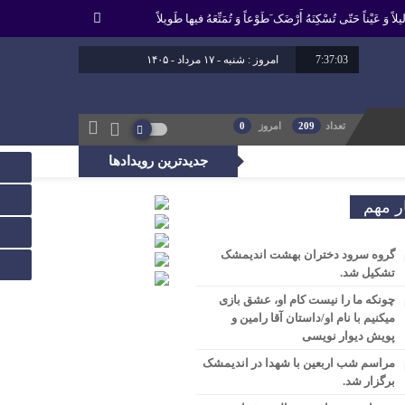
لاً وَ عَیْناً حَتّى تُسْکِنَهُ أَرْضَک َطَوْعاً وَ تُمَتِّعَهُ فیها طَویلاً
7:37:04
امروز : شنبه - ۱۷ مرداد - ۱۴۰۵
تعداد
209
امروز
0
جدیدترین رویدادها
، راه عدالت را بپیماید.
ر مهم
گروه سرود دختران بهشت اندیمشک
تشکیل شد.
چونکه ما را نیست کام او، عشق بازی
میکنیم با نام او/داستان آقا رامین و
پویش دیوار نویسی
مراسم شب اربعین با شهدا در اندیمشک
برگزار شد.