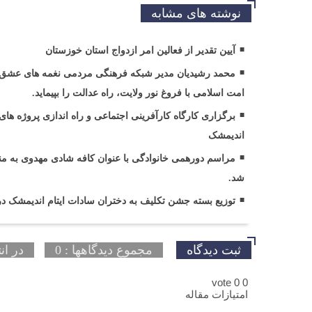
نوشته های مشابه
آیین تقدیر از فعالین امر ازدواج استان خوزستان
محمد رشیدیان مدیر شبکه فرهنگی مردمی نغمه های عشق ا
امت اسلامی با فروغ نور ولایت، راه عدالت را بپیماید.
برگزاری کارگاه کارآفرینی اجتماعی و راه اندازی پروژه
اندیمشک
مراسم دورهمی خانوادگی با عنوان کافه شادی مهدوی به من
شد.
توزیع بسته جشن تکلیف به دختران سادات ایتام اندیمشک د
ثبت دیدگاه
مجموع دیدگاهها : 0
در ان
vote
0
0
امتیازات مقاله