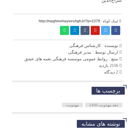
سراج‌الدین
لینک کوتاه :
http://naghmehayeeshgh.ir/?p=2379
نویسنده : کارشناس فرهنگی
ارسال توسط :
مدیر فرهنگی
منبع : روابط عمومی موسسه فرهنگی نغمه های عشق
2116 بازدید
2 دیدگاه
برچسب ها
دهه مهدویت 1400
مهدویت
نوشته های مشابه