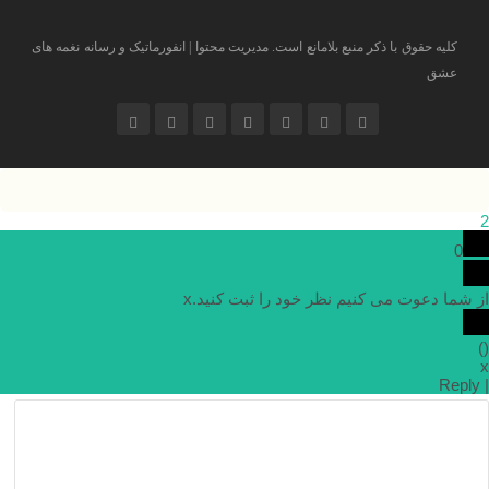
کلیه حقوق با ذکر منبع بلامانع است. مدیریت محتوا | انفورماتیک و رسانه نغمه های
عشق
2
0
از شما دعوت می کنیم نظر خود را ثبت کنید.
x
)
(
x
Reply
|