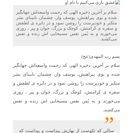
اندیمشک با معاونت جوانان اداره کل ورزش و جوانان
خوزستان
سلام بر آخرین ذخیره الهی که رحمت واسعه‌اش جهانگیر
شده و بوی پیراهنش، یوسف وار، چشمان نابینای بشر
متکبر و خودپرست را روشن نمود و در دایره ی لطفش
دیدار دبیر موسسه فرهنگی مردمی نغمه های عشق با ریاست
و سفره ی کرامتش، کوچک و بزرگ، جوان و پیر ، روزی
اداره ورزش و جوانان اندیمشک
می‌خورند و به یُمن نفس مسیحایی اش زنده و نفس
می‌کشند.
مراسم دورهمی خانوادگی با عنوان کافه شادی مهدوی به
مناسبت نیمه شعبان و دهه فجر و هفته ی جوان در اندیمشک
بسم رب المهدی(عج)
برگزار شد.
سلام بر آخرین ذخیره الهی که رحمت واسعه‌اش جهانگیر
شده و بوی پیراهنش، یوسف وار، چشمان نابینای بشر
مراسم جشن ولادت امام زمان (عج) و جشن فجر انقلاب
اسلامی و هفته ی جوان در اندیمشک برگزار شد.
متکبر و خودپرست را روشن نمود و در دایره ی لطفش و
سفره ی کرامتش، کوچک و بزرگ، جوان و پیر ، روزی
تشریح برنامه های دهه مهدویت شبکه فرهنگی مردمی نغمه
می‌خورند و به یُمن نفس مسیحایی اش زنده و نفس
های عشق اندیمشک
می‌کشند.
سالی که نکوست از بهارش پیداست و پیداست که