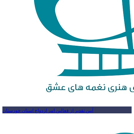
آیین تقدیر از فعالین امر ازدواج استان خوزستان