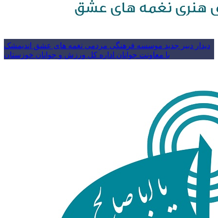
دیدار دبیر جدید موسسه فرهنگی مردمی نغمه های عشق اندیمشک
با معاونت جوانان اداره کل ورزش و جوانان خوزستان