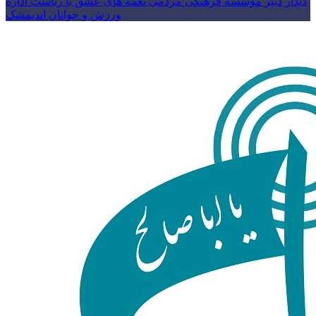
دیدار دبیر موسسه فرهنگی مردمی نغمه های عشق با ریاست اداره
ورزش و جوانان اندیمشک