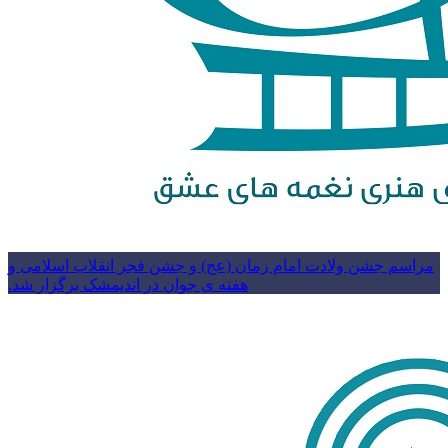
مراسم جشن ولادت امام زمان (عج) و جشن فجر انقلاب اسلامی و
هفته ی جوان در اندیمشک برگزار شد.