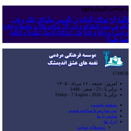
یا صاحب الزمان(عج)
اللّهُمَّ کُنْ لِوَلِیِّکَ الْحُجَّةِ بْنِ الْحَسَنِ صَلَواتُکَ عَلَیْهِ وَ عَلى
آبائِهِ فی هذِهِ السّاعَةِ وَ فی کُلِّ ساعَةٍ وَلِیّاً وَ حافِظاً وَ قائِدا
‏وَ ناصِراً وَ دَلیلاً وَ عَیْناً حَتّى تُسْکِنَهُ أَرْضَک َطَوْعاً وَ تُمَتِّعَهُ
فیها طَویلاً
17:08:57
امروز : جمعه - ۱۶ مرداد - ۱۴۰۵
برابر با : 23 - صفر - 1448
برابر با : Friday - 7 August - 2026
صفحه نخست
می سازیم تا ساخته شویم
تماس با ما
ابزار ها
پیوندهای سایت