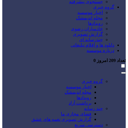
جستجوی پیشرفته
گروه خبری
اخبار موسسه
مجله اندیمشک
رویدادها
خادمیاران رضوی
گزارش تصویری
چندرسانه ای
دانلود ها و اقلام تبلیغاتی
درباره موسسه
تعداد
209
امروز
0
گروه خبری
اخبار موسسه
مجله اندیمشک
رویدادها
برداشت آزاد
چند رسانه
فضای مجازی ما
گزارش تصویری نغمه های عشق
دسترسی سریع