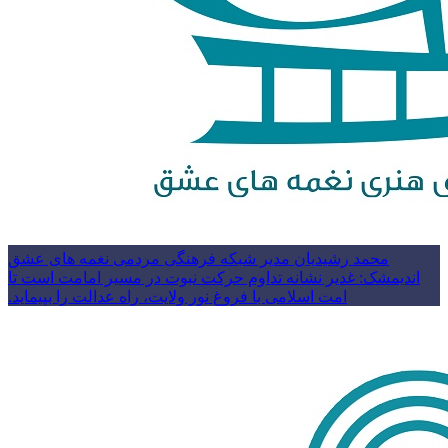
محمد رشیدیان مدیر شبکه فرهنگی مردمی نغمه های عشق
اندیمشک: غدیر نشانه تداوم حرکت نبوت در مسیر امامت است تا
امت اسلامی با فروغ نور ولایت، راه عدالت را بپیماید.