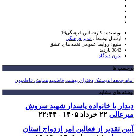
نویسنده : کارشناس فرهنگی16
ارسال توسط :
مدیر فرهنگی
منبع : روابط عمومی نغمه های عشق
3843 بازدید
بدون دیدگاه
برچسب ها
امام جمعه اندیمشک
دختران بهشت
فاطمیه
همایش فاطمیون
نوشته های مشابه
دیدار با خانواده پاسدار شهید سروش
میرعالی
۲۲ خرداد ۱۴۰۵ - ۲۲:۴۴
آیین تقدیر از فعالین امر ازدواج استان