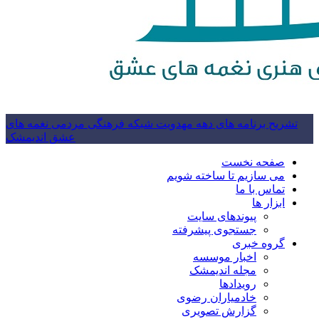
تشریح برنامه های دهه مهدویت شبکه فرهنگی مردمی نغمه های
عشق اندیمشک
صفحه نخست
می سازیم تا ساخته شویم
تماس با ما
ابزار ها
پیوندهای سایت
جستجوی پیشرفته
گروه خبری
اخبار موسسه
مجله اندیمشک
رویدادها
خادمیاران رضوی
گزارش تصویری