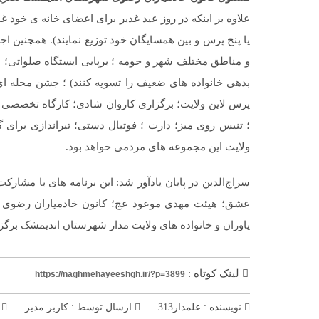
علاوه بر اینکه در روز عید غدیر برای اعضای خانه ی خود غ
یا پنج پرس و بین همسایگان خود توزیع نمایند). همچنین
و مناطق مختلف شهر و حومه ؛ برپایی ایستگاه صلواتی؛ طر
بدهی خانواده های ضعیف را تسویه کنند) ؛ جشن محله 
پرس لاین ولایت؛ برگزاری کاروان شادی؛ کارگاه تخصصی
؛ تنیس روی میز؛ دارت ؛ فوتبال دستی؛ تیراندازی برای 
ولایت این مجموعه های مردمی خواهد بود.
سراج‌الدين در پایان یادآور شد: این برنامه های با مشا
عشق؛ هیئت مهدی موعود عج؛ کانون خادمیاران رضوی
یاوران و خانواده های ولایت مدار شهرستان اندیمشک برگز
لینک کوتاه :
https://naghmehayeeshgh.ir/?p=3899
نویسنده : علمدار313
ارسال توسط :
کاربر مدیر
م