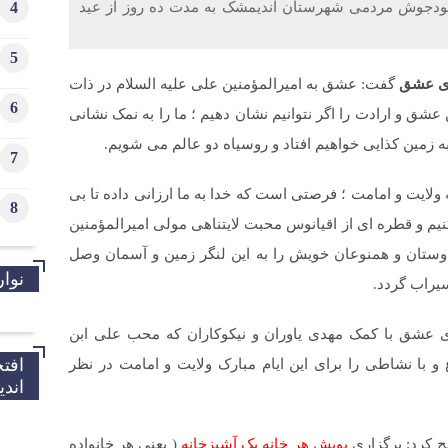
4
دجوش مردمی شهرستان اندیمشک به مدت ده روز از عید
5
ای عشق
گفت: عشق به امیرالمؤمنین علی علیه السلام در ذات
6
ق و ارادت را اگر نتوانیم نشان دهیم ؛ ما را به نمک نشانی
 زمین کذایی خواهیم افتاد و روسیاه دو عالم می شویم.
7
یت و امامت ؛ فرصتی است که خدا به ما ارزانی داده تا بی
8
یم و قطره ای از اقیانوس محبت لایتناهی مولی امیرالمؤمنین
، دوستان و همنوعان خویش را به این لنگر زمین و آسمان وصل
نوار
يراب گردد.
 عشق با کمک مهدی یاوران و نیکوکاران که محب علی ابن
افت
 و با نشاطی را برای این ایام مبارک ولایت و امامت در نظر
اند
 کرد: برگزاری
پویش هر خانه یک آشپزخانه
( یعنی هر خانواده