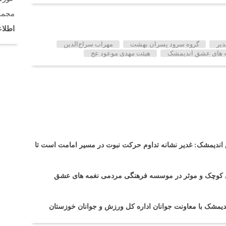
مجمو
اطلاع
دیر
گروه سرود پسران بهشت
مهراب سراج‌الدین
 های عشق اندیمشک
هیئت مهدی موعود عج
ندیمشک: غدیر نشانه تداوم حرکت نبوت در مسیر امامت است تا
 های کوچک و موثر در موسسه فرهنگی مردمی نغمه های عشق
یمشک با معاونت جوانان اداره کل ورزش و جوانان خوزستان