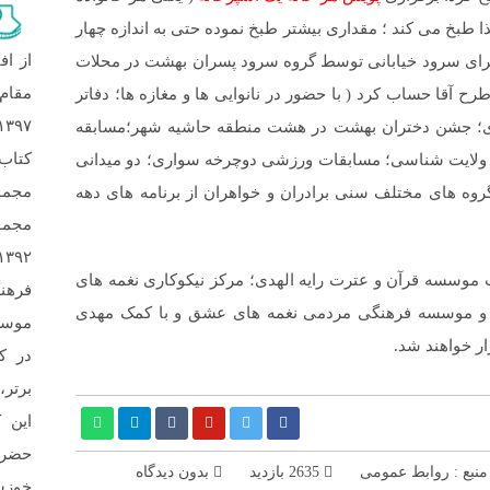
ذا طبخ می کند ؛ مقداری بیشتر طبخ نموده حتی به اندازه چهار
از اف
 اجرای سرود خیابانی توسط گروه سرود پسران بهشت در محلات
ح آقا حساب کرد ( با حضور در نانوایی ها و مغازه ها؛ دفاتر
ای؛ جشن دختران بهشت در هشت منطقه‌ حاشیه شهر؛مسابقه
کتاب
 ولایت شناسی؛ مسابقات ورزشی دوچرخه سواری؛ دو میدانی
مجمو
گروه های مختلف سنی برادران و خواهران از برنامه های دهه
مجمو
رکت موسسه قرآن و عترت رایه الهدی؛ مرکز نیکوکاری نغمه های
فرهن
 و موسسه فرهنگی مردمی نغمه های عشق و با کمک مهدی
ار خواهند شد.
در ک
برتر،
این 
حضرت
نبع : روابط عمومی
2635 بازدید
بدون دیدگاه
خوزس