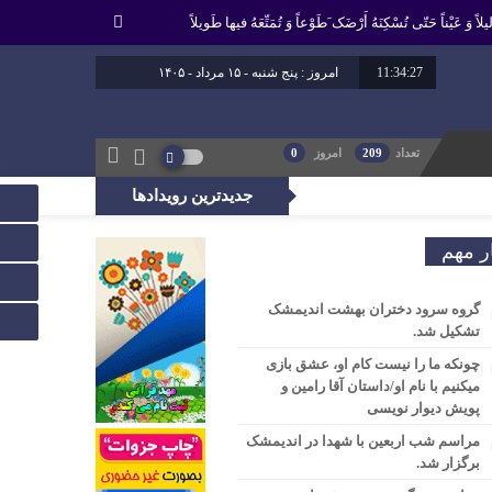
لاً وَ عَیْناً حَتّى تُسْکِنَهُ أَرْضَک َطَوْعاً وَ تُمَتِّعَهُ فیها طَویلاً
11:34:28
امروز : پنج شنبه - ۱۵ مرداد - ۱۴۰۵
برابر با : 22 - صفر - 1448
برابر با : Thursday - 6 August - 2026
تعداد
209
امروز
0
جدیدترین رویدادها
، راه عدالت را بپیماید.
ر مهم
گروه سرود دختران بهشت اندیمشک
تشکیل شد.
چونکه ما را نیست کام او، عشق بازی
میکنیم با نام او/داستان آقا رامین و
پویش دیوار نویسی
مراسم شب اربعین با شهدا در اندیمشک
برگزار شد.