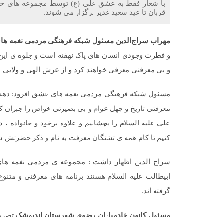
با شعار فقط به عشق علی (ع) توسط مجموعه های خو
قربان تا عید سعید غدیر برگزار می شوند.
مهراب سراج‌الدين مسئول شبکه فرهنگی مردمی نغمه ه
و فطرت وجودی انسان های پاک نهفته است و جلوه ی این عش
و بی معرفتی معرفی خواهند کرد و از عرش الهی و ولایی به
مسئول شبکه فرهنگی مردمی نغمه های عشق افزود: دهه ولا
معرفتی تاریخ و جهل عوام و بی بصیرتی خواص را جبران کن
علی علیه السلام را بچشانیم و علاوه برخود و خانواده 
کنیم تا کام همه ی تشنگان معرفت به نام و ذکر حضرتش س
سراج الدین اظهار داشت : مجموعه ی مردمی نغمه های
ابیطالب علیه السلام هستند برنامه های معرفتی و متنوع
گرفته اند.
مسئول کانون خادمیاران رضوی شهرستان اندیمشک
تصریح