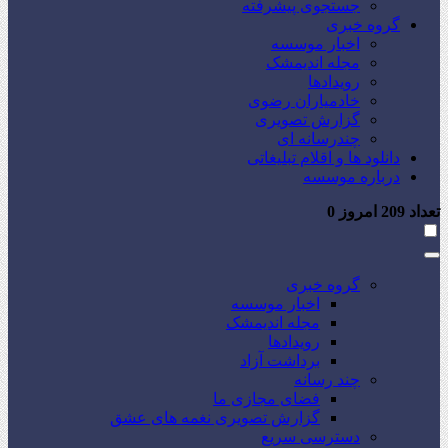
جستجوی پیشرفته
گروه خبری
اخبار موسسه
مجله اندیمشک
رویدادها
خادمیاران رضوی
گزارش تصویری
چندرسانه ای
دانلود ها و اقلام تبلیغاتی
درباره موسسه
تعداد
209
امروز
0
گروه خبری
اخبار موسسه
مجله اندیمشک
رویدادها
برداشت آزاد
چند رسانه
فضای مجازی ما
گزارش تصویری نغمه های عشق
دسترسی سریع