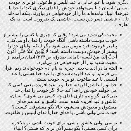
دیگری شود، یا عبد خدایی یا عبد ابلیس و طاغوتی، تو برای خودت
نیستی./ انسان ذاتاً می‌خواهد خودش را فدای دیگری کند! یا خدا یا
غیرخدا/ انبیاء نیامده‌اند ما را از خودخواهی در بیاورند، بلکه آمده‌اند
تا
…
/ عاشقی دِسِر دین نیست. عاشقی یک ضرورت است. نه یک
تعارف.
محبت کی شدید می‌شود؟ وقتی که چیزی یا کسی را بیشتر از
خودت دوست داشته باشی. آنگاه خودت را فدای او می
کنی.
پیامبر فرمود:«فرد مومن نمی شود مگر اینکه اولیای خدا را
بیشتر از خودش دوست داشته باشد؛ لَا یُؤْمِنُ عَبْدٌ حَتَّى أَکُونَ
أَحَبَّ إِلَیْهِ مِنْ نَفْسِهِ‏»(امالی صدوق، ص۳۳۴) ایمانِ برآمده از
محبت شدید تو را از خودخواهی در می‌آورد
.
البته ما در ادبیات دینی چیزی به نام آدم خودخواه نداریم، قرآن
می فرماید تو عبد آفریده شده‌ای، یا عبد خدا هستی یا عبد
ابلیسی یا عبد طاغوت، تو برای خودت نیستی
.
خدا تو را عاشق افریده، خدا تو را عبد آفریده، یعنی کسی که
می خواهد خودش را فدا کند حالا اگر خودت را فدای خدا
نمی‌کنی بگو ببینم داری فدای چه کسی می شوی؟ انسان،
عاشق و عبد آفریده شده است، عاشق و عبد هم فدای
معشوق و معبودش می‌شود، حالا بگو معشوقت کیست؟
خودت نمی‌توانی باشی، یا فدای خدا یا فدای ابلیس و طاغوت
.
تو نمی توانی عاشق نباشی، برای خودت باشی. تو بالاخره
برای کسی هستی؟ بگو ببینم الان برای که هستی؟ انبیاء