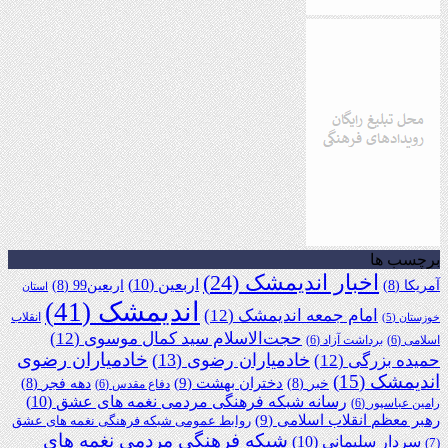
برچسب ها
اخبار اندیمشک
(24)
اربعین
(10)
آمریکا
(8)
اربعین99
(8)
استان
اندیمشک
(41)
امام جمعه اندیمشک
(12)
انقلاب
خوزستان
(5)
حجت‌الاسلام سید کمال موسوی
(12)
اسلامی
(6)
برداشت آزاد
(6)
خادمیاران رضوی
خادمیاران رضوی
(13)
حمیده بزرگی
(12)
اندیمشک
(15)
دختران بهشت
(9)
خبر
(8)
دهه فجر
(8)
دفاع مقدس
(6)
رسانه شبکه فرهنگی مردمی نغمه های عشق
(10)
رامین عباسپور
(6)
رهبر معظم انقلاب اسلامی
(9)
روابط عمومی شبکه فرهنگی نغمه های عشق
شبکه فرهنگی مردمی نغمه های
سردار سلیمانی
(10)
(7)