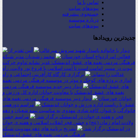
تماس با ما
پیوندهای سایت
جستجوی پیشرفته
درباره موسسه
پیوندهای سایت
جدیدترین رویدادها
دیدار با خانواده پاسدار شهید سروش میرعالی
آیین تقدیر از
فعالین امر ازدواج استان خوزستان
محمد رشیدیان مدیر شبکه
فرهنگی مردمی نغمه های عشق اندیمشک: غدیر نشانه تداوم حرکت
نبوت در مسیر امامت است تا امت اسلامی با فروغ نور ولایت، راه
عدالت را بپیماید.
برگزاری کارگاه کارآفرینی اجتماعی و راه
اندازی پروژه های کوچک و موثر در موسسه فرهنگی مردمی نغمه
های عشق اندیمشک
دیدار دبیر جدید موسسه فرهنگی مردمی
نغمه های عشق اندیمشک با معاونت جوانان اداره کل ورزش و
جوانان خوزستان
دیدار دبیر موسسه فرهنگی مردمی نغمه های
عشق با ریاست اداره ورزش و جوانان اندیمشک
مراسم دورهمی
خانوادگی با عنوان کافه شادی مهدوی به مناسبت نیمه شعبان و دهه
فجر و هفته ی جوان در اندیمشک برگزار شد.
مراسم جشن
ولادت امام زمان (عج) و جشن فجر انقلاب اسلامی و هفته ی جوان
در اندیمشک برگزار شد.
تشریح برنامه های دهه مهدویت شبکه
فرهنگی مردمی نغمه های عشق اندیمشک