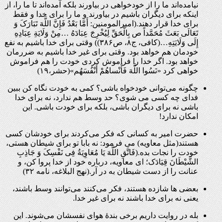
نیامده‌اند ما را از خودخواهی در بیاورند بلکه آمده‌اند تا ما را، از
اینکه برای دیگران باشیم در بیاورند و ما را برای خدا و فقط
برای خدا قرار دهند.(امیرالمومنین: أَمَّا بَعْدُ فَإِنَّ اللَّهَ تَبَارَکَ وَ
تَعَالَى بَعَثَ مُحَمَّداً ص بِالْحَقِّ لِیُخْرِجَ عِبَادَهُ …مِنْ وَلَایَةِ عِبَادِهِ
إِلَى وَلَایَتِهِ…(کافی، ج۸، ص۳۸۶)) وقتی برای خدا باشیم به نفع
خودمان هم خواهد بود. وقتی برای غیر خدا باشیم به ضررمان
خواهد بود. اگر خدا را فراموش کردی خودت را هم فراموش
خواهی کرد «نَسُوا اللَّهَ فَأَنْساهُمْ أَنْفُسَهُم»(حشر،۱۹)
چگونه می‌توانی خودخواه باشی؟ کمی به خودت نگاه کن ببین
فدای چه کسی می شوی؟ حد وسط هم ندارد، نه برای خدا
باشی نه برای دیگران باشی، بلکه برای خودت باشی. این
امکان ندارد
!
حضرت امیر به کسانی که فکر می‌کردند برای خودشان کسی
هستند(مثل معاویه) می فرمود: نه بابا تو برای شیطان هستی،
خودت را نجات بده.(فَاتَّقِ اللَّهَ یَا مُعَاوِیَةُ فِی نَفْسِکَ وَ جَاذِبِ
الشَّیْطَانَ قِیَادَک؛ اى معاویه، درباره خود از خدا پروا کن، و
عنانت را از دست شیطان به در آر.(نهج البلاغه، نامه ۳۲)‏
بعضی ها شازده هستند، فکر می‌کنند می‌توانند وسط باشند،
یعنی نه برای خدا باشند نه برای غیر خدا
.
بله در روایت داریم برخی بندۀ هوای نفسشان می‌شوند. این