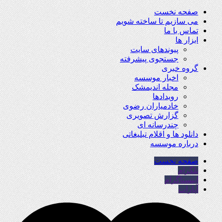
صفحه نخست
می سازیم تا ساخته شویم
تماس با ما
ابزار ها
پیوندهای سایت
جستجوی پیشرفته
گروه خبری
اخبار موسسه
مجله اندیمشک
رویدادها
خادمیاران رضوی
گزارش تصویری
چندرسانه ای
دانلود ها و اقلام تبلیغاتی
درباره موسسه
صفحه نخست
تلگرام
اینستاگرام
آپارات