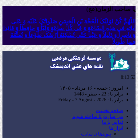
یا صاحب الزمان(عج)
اللّهُمَّ کُنْ لِوَلِیِّکَ الْحُجَّةِ بْنِ الْحَسَنِ صَلَواتُکَ عَلَیْهِ وَ عَلى
آبائِهِ فی هذِهِ السّاعَةِ وَ فی کُلِّ ساعَةٍ وَلِیّاً وَ حافِظاً وَ قائِدا
‏وَ ناصِراً وَ دَلیلاً وَ عَیْناً حَتّى تُسْکِنَهُ أَرْضَک َطَوْعاً وَ تُمَتِّعَهُ
فیها طَویلاً
8:13:55
امروز : جمعه - ۱۶ مرداد - ۱۴۰۵
برابر با : 23 - صفر - 1448
برابر با : Friday - 7 August - 2026
صفحه نخست
می سازیم تا ساخته شویم
تماس با ما
ابزار ها
پیوندهای سایت