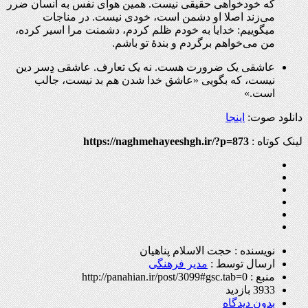
که خودخواهی حقیقی نیست. همین هوای نفس به انسان ضرر
می‌زند اصلا او دشمن است، خودی نیست. در مناجات
میگوییم: خدایا به خودم ظلم کردم، دشمنت مرا اسیر کرده،
من می‌خواهم برگردم و بندۀ تو باشم
.
عاشقی یک ضرورت هست. نه یک تعارف. عاشقی دِسر دین
نیست، که بگویی «عاشق خدا شدن هم بد نیست، جالب
است.»
​دانلود صوت:
اینجا
لینک کوتاه :
https://naghmehayeeshgh.ir/?p=873
نویسنده : حجت الاسلام پناهیان
ارسال توسط :
مدیر فرهنگی
منبع : http://panahian.ir/post/3099#gsc.tab=0
3933 بازدید
بدون دیدگاه