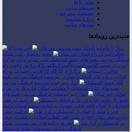
تماس با ما
پیوندهای سایت
جستجوی پیشرفته
درباره موسسه
پیوندهای سایت
جدیدترین رویدادها
دیدار با خانواده پاسدار شهید سروش میرعالی
آیین تقدیر از
فعالین امر ازدواج استان خوزستان
محمد رشیدیان مدیر شبکه
فرهنگی مردمی نغمه های عشق اندیمشک: غدیر نشانه تداوم حرکت
نبوت در مسیر امامت است تا امت اسلامی با فروغ نور ولایت، راه
عدالت را بپیماید.
برگزاری کارگاه کارآفرینی اجتماعی و راه
اندازی پروژه های کوچک و موثر در موسسه فرهنگی مردمی نغمه
های عشق اندیمشک
دیدار دبیر جدید موسسه فرهنگی مردمی
نغمه های عشق اندیمشک با معاونت جوانان اداره کل ورزش و
جوانان خوزستان
دیدار دبیر موسسه فرهنگی مردمی نغمه های
عشق با ریاست اداره ورزش و جوانان اندیمشک
مراسم دورهمی
خانوادگی با عنوان کافه شادی مهدوی به مناسبت نیمه شعبان و دهه
فجر و هفته ی جوان در اندیمشک برگزار شد.
مراسم جشن
ولادت امام زمان (عج) و جشن فجر انقلاب اسلامی و هفته ی جوان
در اندیمشک برگزار شد.
تشریح برنامه های دهه مهدویت شبکه
فرهنگی مردمی نغمه های عشق اندیمشک