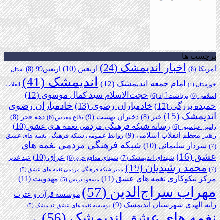
برچسب ها
اخبار اندیمشک
(24)
اربعین
(10)
آمریکا
(8)
اربعین99
(8)
استان
اندیمشک
(41)
امام جمعه اندیمشک
(12)
انقلاب
خوزستان
(5)
حجت‌الاسلام سید کمال موسوی
(12)
اسلامی
(6)
برداشت آزاد
(6)
خادمیاران رضوی
خادمیاران رضوی
(13)
حمیده بزرگی
(12)
اندیمشک
(15)
دختران بهشت
(9)
خبر
(8)
دهه فجر
(8)
دفاع مقدس
(6)
رسانه شبکه فرهنگی مردمی نغمه های عشق
(10)
رامین عباسپور
(6)
رهبر معظم انقلاب اسلامی
(9)
روابط عمومی شبکه فرهنگی نغمه های عشق
شبکه فرهنگی مردمی نغمه های
سردار سلیمانی
(10)
(7)
عشق
(16)
عراق
(10)
شهدای اندیمشک
(7)
عید غدیر
شهدای مدافع حرم
(6)
محمد رشیدیان
(19)
(7)
مدیر شبکه فرهنگی مردمی نغمه های عشق
(5)
مرکز نیکوکاری نغمه های عشق
(11)
مهدویت
(11)
مسعود دریس
(5)
مهراب سراج‌الدین
(57)
موسسه قرآن و عترت
رایه الهدی شهرستان اندیمشک
(9)
موسسه نغمه های عشق اندیمشک
(5)
نغمه های عشق اندیمشک
(56)