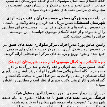
حجه الاسلام سید کمال موسوی ؛ امام جمعه شهرستان ؛ به سبب
حمایت از نسل نوجوان و جوان تشکر و از ایشان جهت عضویت در
مجموعه ی مردمی نغمه های عشق دعوت نمودند.
در ادامه
حمیده بزرگی مسئول موسسه قرآن و عترت رایه الهدی
شهرستان اندیمشک
؛ ضمن تبریک عید قربان و دهه ولایت و امامت ؛
در خصوص برنامه های فرهنگی و قرآنی این موسسه قرآنی مطالبی
را ارائه نموده و از حجه الاسلام موسوی خواستند ؛ این موسسه
قرآنی را بیشتر حمایت کنند.
رامین عباس پور ؛ مدیر اجرایی مرکز نیکوکاری نغمه های عشق
نیز
در خصوص روند شکل گیری این مرکز خیریه و کمک های مردمی
جمع شده و نحوه توزیع و برنامه های مرکز ؛ توضیحاتی ارائه کردند.
حجه الاسلام سید کمال موسوی؛ امام جمعه شهرستان اندیمشک
گفت: ضمن تبریک عید قربان و دهه ولایت و عید بزرگ غدیر ؛ در
خصوص جایگاه انسان ولایی سخنانی را ایراد کردند. ایشان با یادآوری
اینکه شیطان در مقابل ولایت پیامبر خدا ؛ سر به سجده نگذاشت و
گمراه شد و آثار تربیتی ولایت پذیری از نظر اسلام مطالبی را عنوان
نمودند.
در پایان این دیدار صمیمی ؛
مهراب سراج‌الدين مسئول شبکه
فرهنگی مردمی نغمه های عشق
با اهدا هدایای معنوی به امام جمعه
شهرستان ؛ عضویت امام جمعه شهرستان را به خانواده شبکه
فرهنگی مردمی نغمه های مایه مباهات و خرسندی نوجوانان و