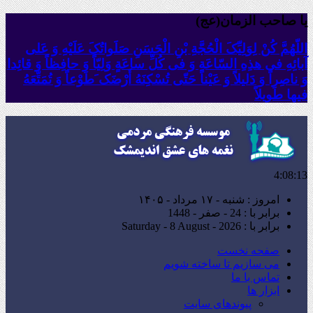
یا صاحب الزمان(عج)
اللّهُمَّ کُنْ لِوَلِیِّکَ الْحُجَّةِ بْنِ الْحَسَنِ صَلَواتُکَ عَلَیْهِ وَ عَلى
آبائِهِ فی هذِهِ السّاعَةِ وَ فی کُلِّ ساعَةٍ وَلِیّاً وَ حافِظاً وَ قائِدا
‏وَ ناصِراً وَ دَلیلاً وَ عَیْناً حَتّى تُسْکِنَهُ أَرْضَک َطَوْعاً وَ تُمَتِّعَهُ
فیها طَویلاً
4:08:15
امروز : شنبه - ۱۷ مرداد - ۱۴۰۵
برابر با : 24 - صفر - 1448
برابر با : Saturday - 8 August - 2026
صفحه نخست
می سازیم تا ساخته شویم
تماس با ما
ابزار ها
پیوندهای سایت