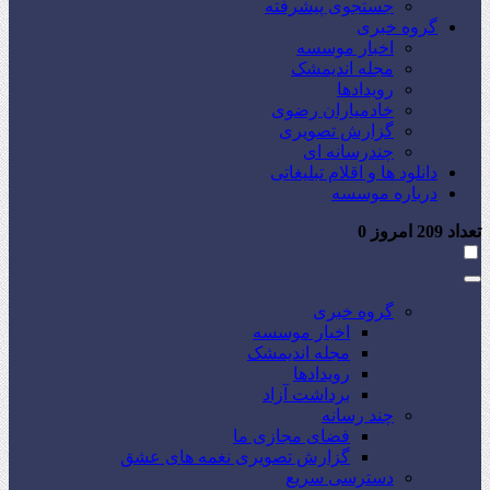
جستجوی پیشرفته
گروه خبری
اخبار موسسه
مجله اندیمشک
رویدادها
خادمیاران رضوی
گزارش تصویری
چندرسانه ای
دانلود ها و اقلام تبلیغاتی
درباره موسسه
تعداد
209
امروز
0
گروه خبری
اخبار موسسه
مجله اندیمشک
رویدادها
برداشت آزاد
چند رسانه
فضای مجازی ما
گزارش تصویری نغمه های عشق
دسترسی سریع