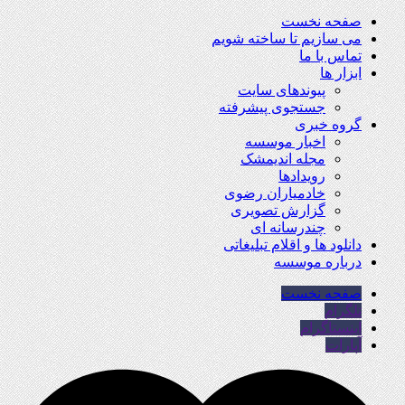
صفحه نخست
می سازیم تا ساخته شویم
تماس با ما
ابزار ها
پیوندهای سایت
جستجوی پیشرفته
گروه خبری
اخبار موسسه
مجله اندیمشک
رویدادها
خادمیاران رضوی
گزارش تصویری
چندرسانه ای
دانلود ها و اقلام تبلیغاتی
درباره موسسه
صفحه نخست
تلگرام
اینستاگرام
آپارات