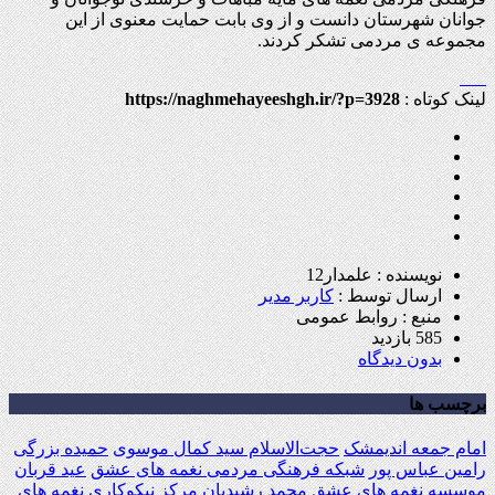
جوانان شهرستان دانست و از وی بابت حمایت معنوی از این
مجموعه ی مردمی تشکر کردند.
لینک کوتاه :
https://naghmehayeeshgh.ir/?p=3928
نویسنده : علمدار12
ارسال توسط :
کاربر مدیر
منبع : روابط عمومی
585 بازدید
بدون دیدگاه
برچسب ها
امام جمعه اندیمشک
حجت‌الاسلام سید کمال موسوی
حمیده بزرگی
رامین عباس پور
شبکه فرهنگی مردمی نغمه های عشق
عید قربان
موسسه نغمه های عشق
محمد رشیدیان
مرکز نیکوکاری نغمه های