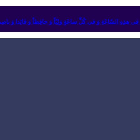
ئِهِ فی هذِهِ السّاعَةِ وَ فی کُلِّ ساعَةٍ وَلِیّاً وَ حافِظاً وَ قائِدا ‏وَ ناصِراً 