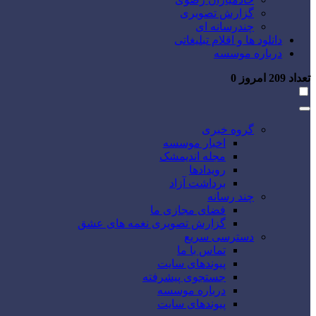
گزارش تصویری
چندرسانه ای
دانلود ها و اقلام تبلیغاتی
درباره موسسه
تعداد
209
امروز
0
گروه خبری
اخبار موسسه
مجله اندیمشک
رویدادها
برداشت آزاد
چند رسانه
فضای مجازی ما
گزارش تصویری نغمه های عشق
دسترسی سریع
تماس با ما
پیوندهای سایت
جستجوی پیشرفته
درباره موسسه
پیوندهای سایت