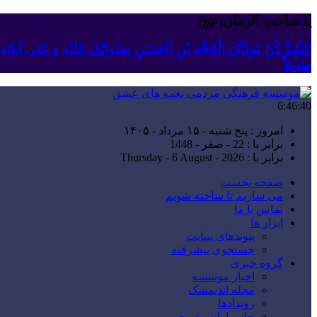
یا صاحب الزمان(عج)
اللّهُمَّ کُنْ لِوَلِیِّکَ الْحُجَّةِ بْنِ الْحَسَنِ صَلَواتُکَ عَلَیْهِ وَ عَلى آبا
طَویلاً
6:46:41
امروز : پنج شنبه - ۱۵ مرداد - ۱۴۰۵
برابر با : 22 - صفر - 1448
برابر با : Thursday - 6 August - 2026
صفحه نخست
می سازیم تا ساخته شویم
تماس با ما
ابزار ها
پیوندهای سایت
جستجوی پیشرفته
گروه خبری
اخبار موسسه
مجله اندیمشک
رویدادها
خادمیاران رضوی