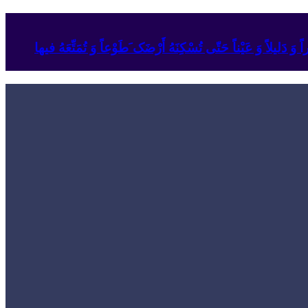
وَ دَلیلاً وَ عَیْناً حَتّى تُسْکِنَهُ أَرْضَک َطَوْعاً وَ تُمَتِّعَهُ فیها