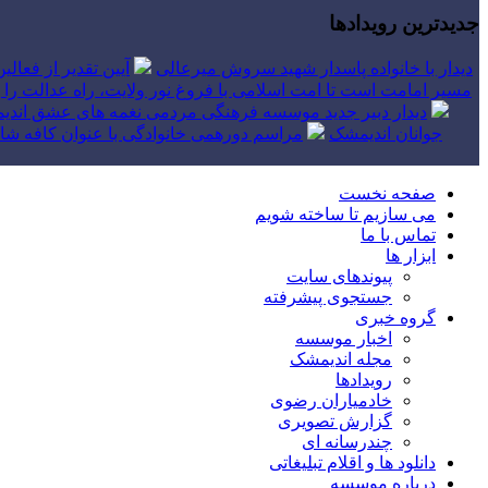
جدیدترین رویدادها
دیدار با خانواده پاسدار شهید سروش میرعالی
آیین تقدیر از فعال
مسیر امامت است تا امت اسلامی با فروغ نور ولایت، راه عدالت را بپ
دیدار دبیر جدید موسسه فرهنگی مردمی نغمه های عشق اندیم
جوانان اندیمشک
مراسم دورهمی خانوادگی با عنوان کافه شاد
صفحه نخست
می سازیم تا ساخته شویم
تماس با ما
ابزار ها
پیوندهای سایت
جستجوی پیشرفته
گروه خبری
اخبار موسسه
مجله اندیمشک
رویدادها
خادمیاران رضوی
گزارش تصویری
چندرسانه ای
دانلود ها و اقلام تبلیغاتی
درباره موسسه