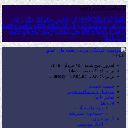
یا صاحب الزمان(عج)
اللّهُمَّ کُنْ لِوَلِیِّکَ الْحُجَّةِ بْنِ الْحَسَنِ صَلَواتُکَ عَلَیْهِ وَ عَلى
آبائِهِ فی هذِهِ السّاعَةِ وَ فی کُلِّ ساعَةٍ وَلِیّاً وَ حافِظاً وَ قائِدا
‏وَ ناصِراً وَ دَلیلاً وَ عَیْناً حَتّى تُسْکِنَهُ أَرْضَک َطَوْعاً وَ تُمَتِّعَهُ
فیها طَویلاً
7:14:20
امروز : پنج شنبه - ۱۵ مرداد - ۱۴۰۵
برابر با : 22 - صفر - 1448
برابر با : Thursday - 6 August - 2026
صفحه نخست
می سازیم تا ساخته شویم
تماس با ما
ابزار ها
پیوندهای سایت
جستجوی پیشرفته
گروه خبری
اخبار موسسه