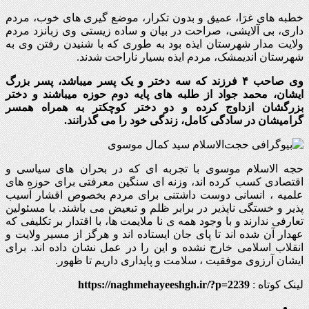
خطبه های غرَا، عمیق و بدون تکرار، موضع گیری های خوب، مردم
داری، بی آلایشی، صراحت در بیان و ساده زیستی وی زبانزد مردم
ولایت مدار شهرستان ایذه بود به طوری که با شنیدن رفتن وی به
شهرستان اندیمشک، مردم ایذه بسیار ناراحت شدند.
وی صاحب ۴ فرزند که سه دختر و یک پسر میباشد، پسر بزرگ
ایشان، محمد جواد از طلبه های پایه دوم حوزه میباشند و دختر
بزرگشان ازداوج کرده و دو دختر کوچکتر به همراه همسر
گرامیشان در سادگی کامل، زندگی خود را می گذرانند.
حجه الاسلام موسوی با تجربه ای که در بحران های سیاسی و
اقتصادی کسب کرده اند، وزنه ای سنگین معرفتی برای حوزه های
علمیه ، انسانی دوست داشتنی برای مردم بخصوص اقشار آسیب
پذیر و خستگی ناپذیر در برابر ظلم و تبعیض می باشند. با مسئولین
تعارفی ندارند و با وجود همه ی نا ملایمت ها، با اقتدار بر تکلیفی که
عهدار آن شده اند تا پای جان ایستاده اند و هرگز از مسیر ولایت و
انقلاب اسلامی خارج نشده و این را در عمل نشان داده اند. برای
ایشان آرزوی موفقیت ، سلامت و پایداری داریم تا ظهور.
لینک کوتاه :
https://naghmehayeeshgh.ir/?p=2239