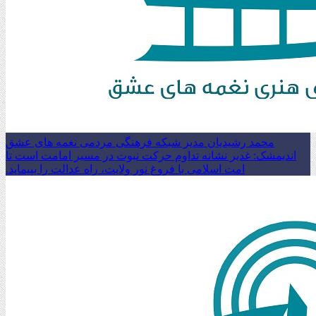
محمد رشیدیان مدیر شبکه فرهنگی مردمی نغمه های عشق
اندیمشک: غدیر نشانه تداوم حرکت نبوت در مسیر امامت است تا
امت اسلامی با فروغ نور ولایت، راه عدالت را بپیماید.