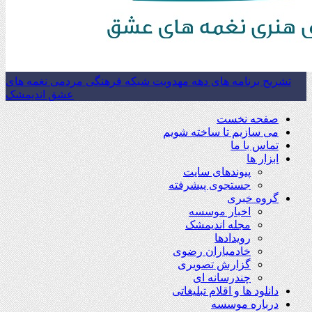
تشریح برنامه های دهه مهدویت شبکه فرهنگی مردمی نغمه های
عشق اندیمشک
صفحه نخست
می سازیم تا ساخته شویم
تماس با ما
ابزار ها
پیوندهای سایت
جستجوی پیشرفته
گروه خبری
اخبار موسسه
مجله اندیمشک
رویدادها
خادمیاران رضوی
گزارش تصویری
چندرسانه ای
دانلود ها و اقلام تبلیغاتی
درباره موسسه