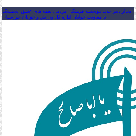
دیدار دبیر جدید موسسه فرهنگی مردمی نغمه های عشق اندیمشک
با معاونت جوانان اداره کل ورزش و جوانان خوزستان