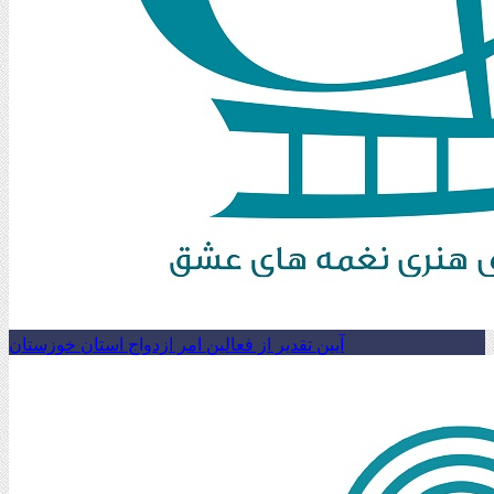
آیین تقدیر از فعالین امر ازدواج استان خوزستان