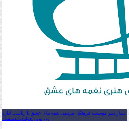
دیدار دبیر موسسه فرهنگی مردمی نغمه های عشق با ریاست اداره
ورزش و جوانان اندیمشک