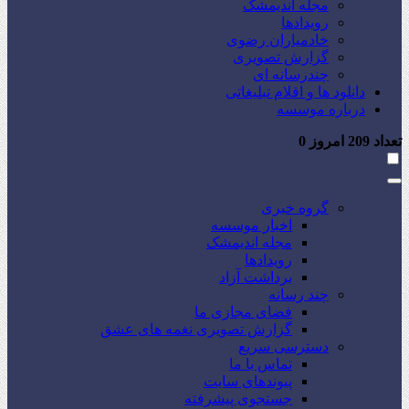
مجله اندیمشک
رویدادها
خادمیاران رضوی
گزارش تصویری
چندرسانه ای
دانلود ها و اقلام تبلیغاتی
درباره موسسه
تعداد
209
امروز
0
گروه خبری
اخبار موسسه
مجله اندیمشک
رویدادها
برداشت آزاد
چند رسانه
فضای مجازی ما
گزارش تصویری نغمه های عشق
دسترسی سریع
تماس با ما
پیوندهای سایت
جستجوی پیشرفته