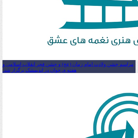
مراسم جشن ولادت امام زمان (عج) و جشن فجر انقلاب اسلامی و
هفته ی جوان در اندیمشک برگزار شد.