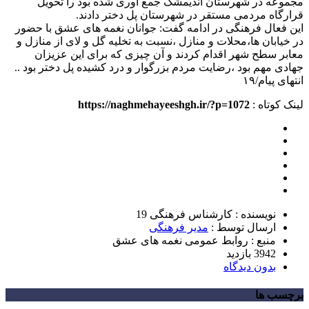
مجموعه در شهرستان اندیمشک جمع اوری شده بود را تحویل
قرارگاه مردمی مستقر در شهرستان پل دختر دادند.
این فعال فرهنگی در ادامه گفت: جوانان نغمه های عشق با حضور
در خیابان ها،محلات و منازل ،نسبت به تخلیه گل و لای از منازل و
معابر سطح شهر اقدام کردند و آن چیزی که برای این عزیزان
جهادی مهم بود ،رضایت مردم بزرگوار و درد کشیده پل دختر بود ..
انتهای پیام/۱۹
لینک کوتاه :
https://naghmehayeeshgh.ir/?p=1072
نویسنده : کارشناس فرهنگی 19
ارسال توسط :
مدیر فرهنگی
منبع : روابط عمومی نغمه های عشق
3942 بازدید
بدون دیدگاه
برچسب ها