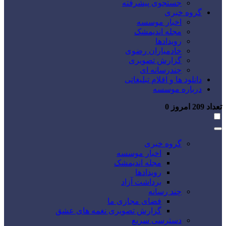
جستجوی پیشرفته
گروه خبری
اخبار موسسه
مجله اندیمشک
رویدادها
خادمیاران رضوی
گزارش تصویری
چندرسانه ای
دانلود ها و اقلام تبلیغاتی
درباره موسسه
تعداد
209
امروز
0
گروه خبری
اخبار موسسه
مجله اندیمشک
رویدادها
برداشت آزاد
چند رسانه
فضای مجازی ما
گزارش تصویری نغمه های عشق
دسترسی سریع