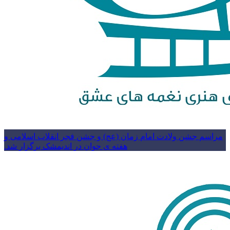
مراسم جشن ولادت امام زمان (عج) و جشن فجر انقلاب اسلامی و
هفته ی جوان در اندیمشک برگزار شد.