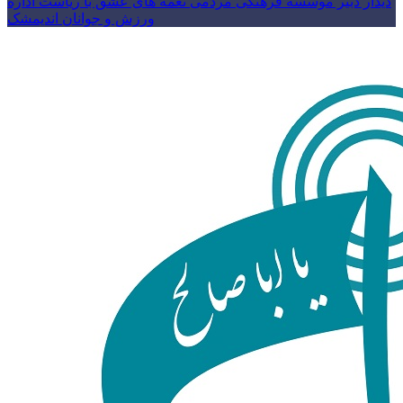
دیدار دبیر موسسه فرهنگی مردمی نغمه های عشق با ریاست اداره
ورزش و جوانان اندیمشک