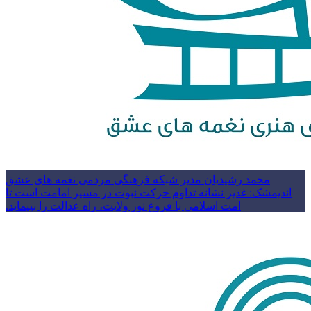
محمد رشیدیان مدیر شبکه فرهنگی مردمی نغمه های عشق
اندیمشک: غدیر نشانه تداوم حرکت نبوت در مسیر امامت است تا
امت اسلامی با فروغ نور ولایت، راه عدالت را بپیماید.