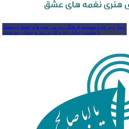
دیدار دبیر جدید موسسه فرهنگی مردمی نغمه های عشق اندیمشک
با معاونت جوانان اداره کل ورزش و جوانان خوزستان