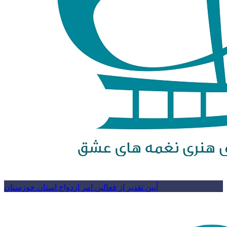
آیین تقدیر از فعالین امر ازدواج استان خوزستان