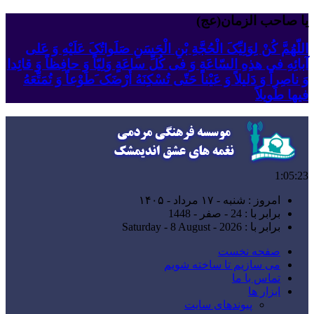
یا صاحب الزمان(عج)
اللّهُمَّ کُنْ لِوَلِیِّکَ الْحُجَّةِ بْنِ الْحَسَنِ صَلَواتُکَ عَلَیْهِ وَ عَلى
آبائِهِ فی هذِهِ السّاعَةِ وَ فی کُلِّ ساعَةٍ وَلِیّاً وَ حافِظاً وَ قائِدا
‏وَ ناصِراً وَ دَلیلاً وَ عَیْناً حَتّى تُسْکِنَهُ أَرْضَک َطَوْعاً وَ تُمَتِّعَهُ
فیها طَویلاً
1:05:24
امروز : شنبه - ۱۷ مرداد - ۱۴۰۵
برابر با : 24 - صفر - 1448
برابر با : Saturday - 8 August - 2026
صفحه نخست
می سازیم تا ساخته شویم
تماس با ما
ابزار ها
پیوندهای سایت