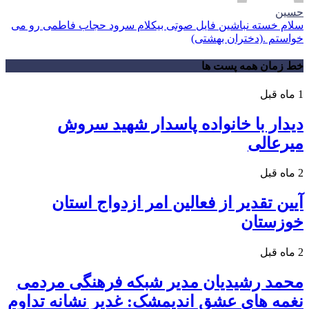
حسین
سلام خسته نباشین فایل صوتی بیکلام سرود حجاب فاطمی رو می
خواستم .(دختران بهشتی)
خط زمان همه پست ها
1 ماه قبل
دیدار با خانواده پاسدار شهید سروش
میرعالی
2 ماه قبل
آیین تقدیر از فعالین امر ازدواج استان
خوزستان
2 ماه قبل
محمد رشیدیان مدیر شبکه فرهنگی مردمی
نغمه های عشق اندیمشک: غدیر نشانه تداوم