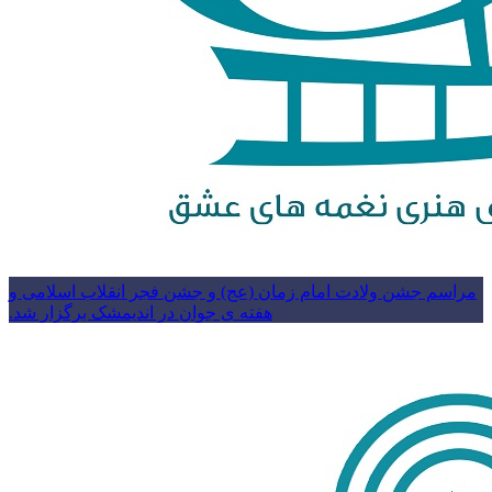
مراسم جشن ولادت امام زمان (عج) و جشن فجر انقلاب اسلامی و
هفته ی جوان در اندیمشک برگزار شد.