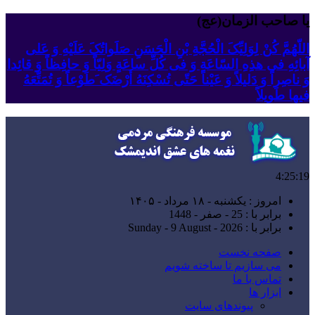
یا صاحب الزمان(عج)
اللّهُمَّ کُنْ لِوَلِیِّکَ الْحُجَّةِ بْنِ الْحَسَنِ صَلَواتُکَ عَلَیْهِ وَ عَلى
آبائِهِ فی هذِهِ السّاعَةِ وَ فی کُلِّ ساعَةٍ وَلِیّاً وَ حافِظاً وَ قائِدا
‏وَ ناصِراً وَ دَلیلاً وَ عَیْناً حَتّى تُسْکِنَهُ أَرْضَک َطَوْعاً وَ تُمَتِّعَهُ
فیها طَویلاً
4:25:20
امروز : یکشنبه - ۱۸ مرداد - ۱۴۰۵
برابر با : 25 - صفر - 1448
برابر با : Sunday - 9 August - 2026
صفحه نخست
می سازیم تا ساخته شویم
تماس با ما
ابزار ها
پیوندهای سایت