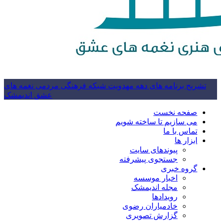
تشریح برنامه های دهه مهدویت شبکه فرهنگی مردمی نغمه های
عشق اندیمشک
صفحه نخست
می سازیم تا ساخته شویم
تماس با ما
ابزار ها
پیوندهای سایت
جستجوی پیشرفته
گروه خبری
اخبار موسسه
مجله اندیمشک
رویدادها
خادمیاران رضوی
گزارش تصویری