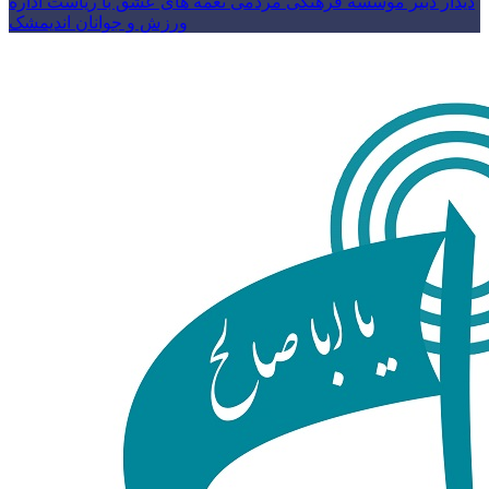
دیدار دبیر موسسه فرهنگی مردمی نغمه های عشق با ریاست اداره
ورزش و جوانان اندیمشک