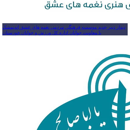
دیدار دبیر جدید موسسه فرهنگی مردمی نغمه های عشق اندیمشک
با معاونت جوانان اداره کل ورزش و جوانان خوزستان