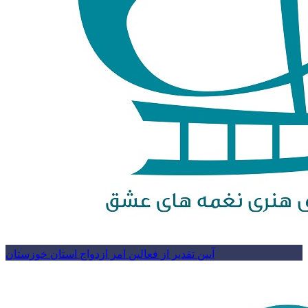
آیین تقدیر از فعالین امر ازدواج استان خوزستان