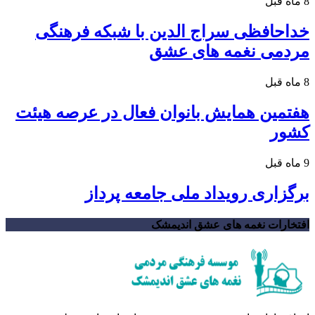
8 ماه قبل
خداحافظی سراج الدین با شبکه فرهنگی
مردمی نغمه های عشق
8 ماه قبل
هفتمین همایش بانوان فعال در عرصه‌ هیئت
کشور
9 ماه قبل
برگزاری رویداد ملی جامعه پرداز
افتخارات نغمه های عشق اندیمشک