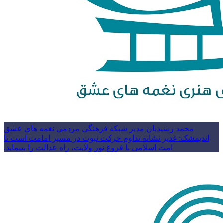
محمد رشیدیان مدیر شبکه فرهنگی مردمی نغمه های عشق
اندیمشک: غدیر نشانه تداوم حرکت نبوت در مسیر امامت است تا
امت اسلامی با فروغ نور ولایت، راه عدالت را بپیماید.