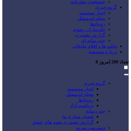
جستجوی پیشرفته
گروه خبری
اخبار موسسه
مجله اندیمشک
رویدادها
خادمیاران رضوی
گزارش تصویری
چندرسانه ای
دانلود ها و اقلام تبلیغاتی
درباره موسسه
تعداد
209
امروز
0
گروه خبری
اخبار موسسه
مجله اندیمشک
رویدادها
برداشت آزاد
چند رسانه
فضای مجازی ما
گزارش تصویری نغمه های عشق
دسترسی سریع