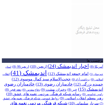
برچسب ها
اخبار اندیمشک
(24)
اربعین
(10)
آمریکا
(8)
اربعین99
(8)
استان
اندیمشک
(41)
امام جمعه اندیمشک
(12)
انقلاب
خوزستان
(5)
حجت‌الاسلام سید کمال موسوی
(12)
اسلامی
(6)
برداشت آزاد
(6)
خادمیاران رضوی
خادمیاران رضوی
(13)
حمیده بزرگی
(12)
اندیمشک
(15)
دختران بهشت
(9)
خبر
(8)
دهه فجر
(8)
دفاع مقدس
(6)
رسانه شبکه فرهنگی مردمی نغمه های عشق
(10)
رامین عباسپور
(6)
رهبر معظم انقلاب اسلامی
(9)
روابط عمومی شبکه فرهنگی نغمه های عشق
شبکه فرهنگی مردمی نغمه های
سردار سلیمانی
(10)
(7)