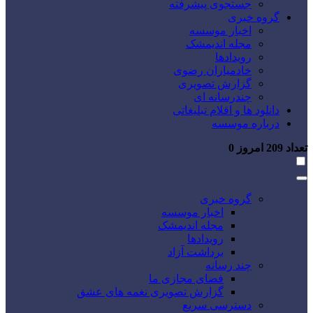
جستجوی پیشرفته
گروه خبری
اخبار موسسه
مجله اندیمشک
رویدادها
خادمیاران رضوی
گزارش تصویری
چندرسانه ای
دانلود ها و اقلام تبلیغاتی
درباره موسسه
تعداد
209
امروز
0
گروه خبری
اخبار موسسه
مجله اندیمشک
رویدادها
برداشت آزاد
چند رسانه
فضای مجازی ما
گزارش تصویری نغمه های عشق
دسترسی سریع