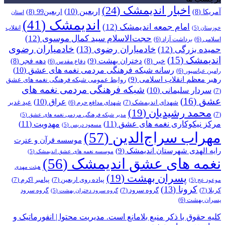
اخبار اندیمشک
(24)
اربعین
(10)
آمریکا
(8)
اربعین99
(8)
استان
اندیمشک
(41)
امام جمعه اندیمشک
(12)
انقلاب
خوزستان
(5)
حجت‌الاسلام سید کمال موسوی
(12)
اسلامی
(6)
برداشت آزاد
(6)
خادمیاران رضوی
خادمیاران رضوی
(13)
حمیده بزرگی
(12)
اندیمشک
(15)
دختران بهشت
(9)
خبر
(8)
دهه فجر
(8)
دفاع مقدس
(6)
رسانه شبکه فرهنگی مردمی نغمه های عشق
(10)
رامین عباسپور
(6)
رهبر معظم انقلاب اسلامی
(9)
روابط عمومی شبکه فرهنگی نغمه های عشق
شبکه فرهنگی مردمی نغمه های
سردار سلیمانی
(10)
(7)
عشق
(16)
عراق
(10)
شهدای اندیمشک
(7)
عید غدیر
شهدای مدافع حرم
(6)
محمد رشیدیان
(19)
(7)
مدیر شبکه فرهنگی مردمی نغمه های عشق
(5)
مرکز نیکوکاری نغمه های عشق
(11)
مهدویت
(11)
مسعود دریس
(5)
مهراب سراج‌الدین
(57)
موسسه قرآن و عترت
رایه الهدی شهرستان اندیمشک
(9)
موسسه نغمه های عشق اندیمشک
(5)
نغمه های عشق اندیمشک
(56)
هیئت مهدی
پسران بهشت
(19)
پیاده روی اربعین
(7)
پیامبر اکرم
(7)
موعود عج
(5)
کرونا
(13)
کربلا
(7)
گروه سرود
(7)
گروه سرود
گروه سرود دختران بهشت
(5)
پسران بهشت
(6)
کلیه حقوق با ذکر منبع بلامانع است. مدیریت محتوا | انفورماتیک و