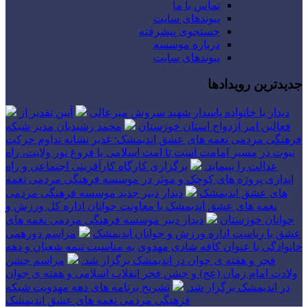
تماس با ما
پیوندهای سایت
جستجوی پیشرفته
درباره موسسه
پیوندهای سایت
جدیدترین رویدادها
دیدار با خانواده پاسدار شهید سروش میرعالی
آیین تقدیر از
فعالین امر ازدواج استان خوزستان
محمد رشیدیان مدیر شبکه
فرهنگی مردمی نغمه های عشق اندیمشک: غدیر نشانه تداوم حرکت
نبوت در مسیر امامت است تا امت اسلامی با فروغ نور ولایت، راه
عدالت را بپیماید.
برگزاری کارگاه کارآفرینی اجتماعی و راه
اندازی پروژه های کوچک و موثر در موسسه فرهنگی مردمی نغمه
های عشق اندیمشک
دیدار دبیر جدید موسسه فرهنگی مردمی
نغمه های عشق اندیمشک با معاونت جوانان اداره کل ورزش و
جوانان خوزستان
دیدار دبیر موسسه فرهنگی مردمی نغمه های
عشق با ریاست اداره ورزش و جوانان اندیمشک
مراسم دورهمی
خانوادگی با عنوان کافه شادی مهدوی به مناسبت نیمه شعبان و دهه
فجر و هفته ی جوان در اندیمشک برگزار شد.
مراسم جشن
ولادت امام زمان (عج) و جشن فجر انقلاب اسلامی و هفته ی جوان
در اندیمشک برگزار شد.
تشریح برنامه های دهه مهدویت شبکه
فرهنگی مردمی نغمه های عشق اندیمشک