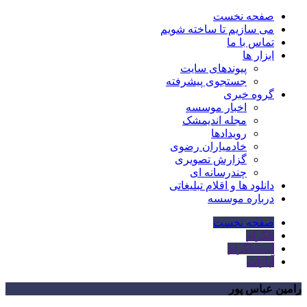
صفحه نخست
می سازیم تا ساخته شویم
تماس با ما
ابزار ها
پیوندهای سایت
جستجوی پیشرفته
گروه خبری
اخبار موسسه
مجله اندیمشک
رویدادها
خادمیاران رضوی
گزارش تصویری
چندرسانه ای
دانلود ها و اقلام تبلیغاتی
درباره موسسه
صفحه نخست
تلگرام
اینستاگرام
آپارات
رامین عباس پور