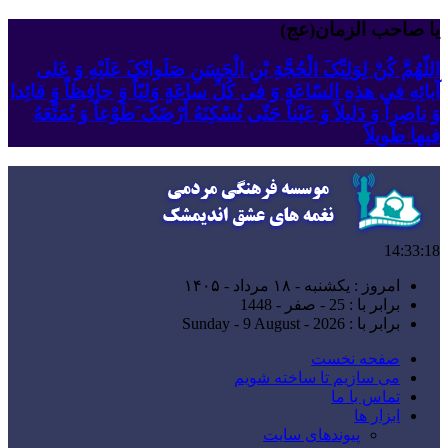
یا صاحب الزمان(عج)
اللّهُمَّ کُنْ لِوَلِیِّکَ الْحُجَّةِ بْنِ الْحَسَنِ صَلَواتُکَ عَلَیْهِ وَ عَلى
آبائِهِ فی هذِهِ السّاعَةِ وَ فی کُلِّ ساعَةٍ وَلِیّاً وَ حافِظاً وَ قائِدا
‏وَ ناصِراً وَ دَلیلاً وَ عَیْناً حَتّى تُسْکِنَهُ أَرْضَک َطَوْعاً وَ تُمَتِّعَهُ
فیها طَویلاً
14:33:18
امروز : یکشنبه - ۱۸ مرداد - ۱۴۰۵
برابر با : 25 - صفر - 1448
برابر با : Sunday - 9 August - 2026
صفحه نخست
می سازیم تا ساخته شویم
تماس با ما
ابزار ها
پیوندهای سایت