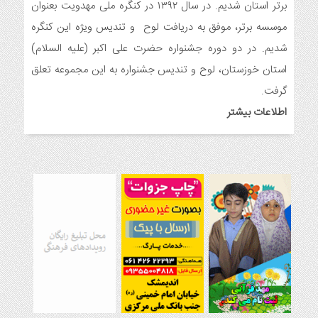
ایجاد ۱۱۰ شعبه نغمه های عشق در ۱۱۰ منطقه شهر و روستای
برتر استان شدیم. در سال ۱۳۹۲ در کنگره ملی مهدویت بعنوان
اندیمشک
موسسه برتر، موفق به دریافت لوح و تندیس ویژه این کنگره
8 ماه قبل
شدیم. در دو دوره جشنواره حضرت علی اکبر (علیه السلام)
مراسم رونمایی از طرح ستاره های اندیمشک و طرح خانه های نور،
محله های آسمانی همزمان با جشن ولادت حضرت فاطمه (س) در
استان خوزستان، لوح و تندیس جشنواره به این مجموعه تعلق
اندیمشک
گرفت.
8 ماه قبل
اطلاعات بیشتر
خداحافظی سراج الدین با شبکه فرهنگی مردمی نغمه های عشق
8 ماه قبل
هفتمین همایش بانوان فعال در عرصه‌ هیئت کشور
9 ماه قبل
برگزاری رویداد ملی جامعه پرداز