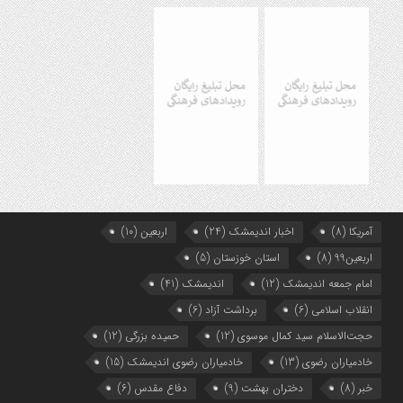
آمریکا
(8)
اخبار اندیمشک
(24)
اربعین
(10)
اربعین99
(8)
استان خوزستان
(5)
امام جمعه اندیمشک
(12)
اندیمشک
(41)
انقلاب اسلامی
(6)
برداشت آزاد
(6)
حجت‌الاسلام سید کمال موسوی
(12)
حمیده بزرگی
(12)
خادمیاران رضوی
(13)
خادمیاران رضوی اندیمشک
(15)
خبر
(8)
دختران بهشت
(9)
دفاع مقدس
(6)