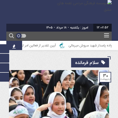
12:07:52
برابر با : 25 - صفر
انواده پاسدار شهید سروش میرعالی
آیین تقدیر از فعالین امر ازدواج استان خوزستان
سلام فرمانده
۳۰
اردیبهشت