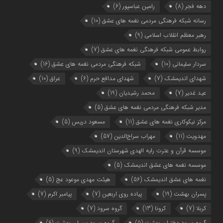
دهه فجر
(8)
رامین عباسپور
(6)
رسانه شبکه فرهنگی مردمی نغمه های عشق
(10)
رهبر معظم انقلاب اسلامی
(9)
روابط عمومی شبکه فرهنگی نغمه های عشق
(7)
سردار سلیمانی
(10)
شبکه فرهنگی مردمی نغمه های عشق
(16)
شهدای اندیمشک
(7)
شهدای مدافع حرم
(6)
عراق
(10)
عید غدیر
(7)
محمد رشیدیان
(19)
مدیر شبکه فرهنگی مردمی نغمه های عشق
(5)
مرکز نیکوکاری نغمه های عشق
(11)
مسعود دریس
(5)
مهدویت
(11)
مهراب سراج‌الدین
(57)
موسسه قرآن و عترت رایه الهدی شهرستان اندیمشک
(9)
موسسه نغمه های عشق اندیمشک
(5)
نغمه های عشق اندیمشک
(56)
هیئت مهدی موعود عج
(5)
پسران بهشت
(19)
پیاده روی اربعین
(7)
پیامبر اکرم
(7)
کربلا
(7)
کرونا
(13)
گروه سرود
(7)
گروه سرود دختران بهشت
(5)
گروه سرود پسران بهشت
(6)