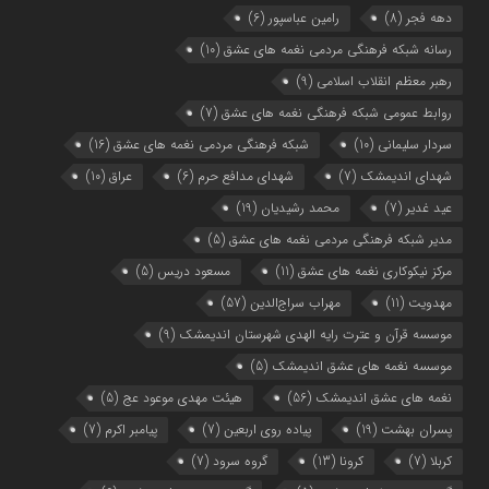
دهه فجر
(8)
رامین عباسپور
(6)
رسانه شبکه فرهنگی مردمی نغمه های عشق
(10)
رهبر معظم انقلاب اسلامی
(9)
روابط عمومی شبکه فرهنگی نغمه های عشق
(7)
سردار سلیمانی
(10)
شبکه فرهنگی مردمی نغمه های عشق
(16)
شهدای اندیمشک
(7)
شهدای مدافع حرم
(6)
عراق
(10)
عید غدیر
(7)
محمد رشیدیان
(19)
مدیر شبکه فرهنگی مردمی نغمه های عشق
(5)
مرکز نیکوکاری نغمه های عشق
(11)
مسعود دریس
(5)
مهدویت
(11)
مهراب سراج‌الدین
(57)
موسسه قرآن و عترت رایه الهدی شهرستان اندیمشک
(9)
موسسه نغمه های عشق اندیمشک
(5)
نغمه های عشق اندیمشک
(56)
هیئت مهدی موعود عج
(5)
پسران بهشت
(19)
پیاده روی اربعین
(7)
پیامبر اکرم
(7)
کربلا
(7)
کرونا
(13)
گروه سرود
(7)