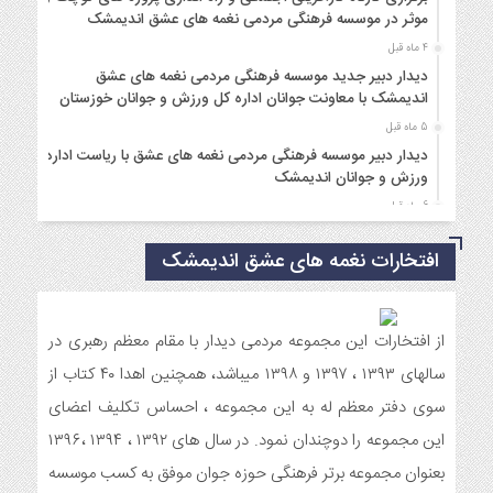
موثر در موسسه فرهنگی مردمی نغمه های عشق اندیمشک
4 ماه قبل
دیدار دبیر جدید موسسه فرهنگی مردمی نغمه های عشق
اندیمشک با معاونت جوانان اداره کل ورزش و جوانان خوزستان
5 ماه قبل
دیدار دبیر موسسه فرهنگی مردمی نغمه های عشق با ریاست اداره
ورزش و جوانان اندیمشک
6 ماه قبل
مراسم دورهمی خانوادگی با عنوان کافه شادی مهدوی به مناسبت
افتخارات نغمه های عشق اندیمشک
نیمه شعبان و دهه فجر و هفته ی جوان در اندیمشک برگزار شد.
6 ماه قبل
مراسم جشن ولادت امام زمان (عج) و جشن فجر انقلاب اسلامی و
هفته ی جوان در اندیمشک برگزار شد.
از افتخارات این مجموعه مردمی دیدار با مقام معظم رهبری در
6 ماه قبل
سالهای ۱۳۹۳ ، ۱۳۹۷ و ۱۳۹۸ میباشد، همچنین اهدا ۴۰ کتاب از
تشریح برنامه های دهه مهدویت شبکه فرهنگی مردمی نغمه های
سوی دفتر معظم له به این مجموعه ، احساس تکلیف اعضای
عشق اندیمشک
این مجموعه را دوچندان نمود. در سال های ۱۳۹۲ ، ۱۳۹۴ ،۱۳۹۶
7 ماه قبل
بعنوان مجموعه برتر فرهنگی حوزه جوان موفق به کسب موسسه
توزیع بسته جشن تکلیف به دختران سادات ایتام اندیمشک در شب