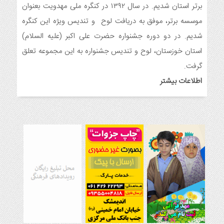
ولادت امام علی(ع)
برتر استان شدیم. در سال ۱۳۹۲ در کنگره ملی مهدویت بعنوان
7 ماه قبل
موسسه برتر، موفق به دریافت لوح و تندیس ویژه این کنگره
ایجاد ۱۱۰ شعبه نغمه های عشق در ۱۱۰ منطقه شهر و روستای
شدیم. در دو دوره جشنواره حضرت علی اکبر (علیه السلام)
اندیمشک
استان خوزستان، لوح و تندیس جشنواره به این مجموعه تعلق
7 ماه قبل
مراسم رونمایی از طرح ستاره های اندیمشک و طرح خانه های نور،
گرفت.
محله های آسمانی همزمان با جشن ولادت حضرت فاطمه (س) در
اطلاعات بیشتر
اندیمشک
8 ماه قبل
خداحافظی سراج الدین با شبکه فرهنگی مردمی نغمه های عشق
8 ماه قبل
هفتمین همایش بانوان فعال در عرصه‌ هیئت کشور
9 ماه قبل
برگزاری رویداد ملی جامعه پرداز