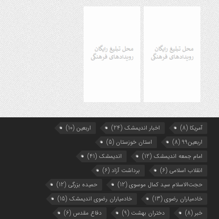
آمریکا
(8)
اخبار اندیمشک
(24)
اربعین
(10)
اربعین99
(8)
استان خوزستان
(5)
امام جمعه اندیمشک
(12)
اندیمشک
(41)
انقلاب اسلامی
(6)
برداشت آزاد
(6)
حجت‌الاسلام سید کمال موسوی
(12)
حمیده بزرگی
(12)
خادمیاران رضوی
(13)
خادمیاران رضوی اندیمشک
(15)
خبر
(8)
دختران بهشت
(9)
دفاع مقدس
(6)