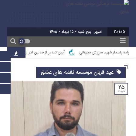
2:01:06
برابر با : 22 - ص
انواده پاسدار شهید سروش میرعالی
آیین تقدیر از فعالین امر ازدواج استان خوزستان
عید قربان موسسه نغمه های عشق
۲۵
خرداد