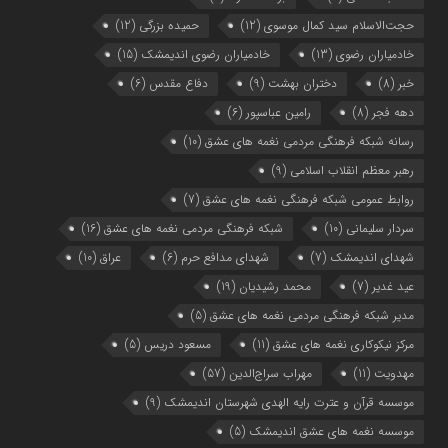
حجت‌الاسلام سید کمال موسوی
(12)
حمیده بزرگی
(12)
خادمیاران رضوی
(13)
خادمیاران رضوی اندیمشک
(15)
خبر
(8)
دختران بهشت
(9)
دفاع مقدس
(6)
دهه فجر
(8)
رامین عباسپور
(6)
رسانه شبکه فرهنگی مردمی نغمه های عشق
(10)
رهبر معظم انقلاب اسلامی
(9)
روابط عمومی شبکه فرهنگی نغمه های عشق
(7)
سردار سلیمانی
(10)
شبکه فرهنگی مردمی نغمه های عشق
(16)
شهدای اندیمشک
(7)
شهدای مدافع حرم
(6)
عراق
(10)
عید غدیر
(7)
محمد رشیدیان
(19)
مدیر شبکه فرهنگی مردمی نغمه های عشق
(5)
مرکز نیکوکاری نغمه های عشق
(11)
مسعود دریس
(5)
مهدویت
(11)
مهراب سراج‌الدین
(57)
موسسه قرآن و عترت رایه الهدی شهرستان اندیمشک
(9)
موسسه نغمه های عشق اندیمشک
(5)