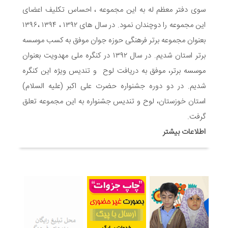
تشریح برنامه های دهه مهدویت شبکه فرهنگی مردمی نغمه های
سوی دفتر معظم له به این مجموعه ، احساس تکلیف اعضای
عشق اندیمشک
این مجموعه را دوچندان نمود. در سال های ۱۳۹۲ ، ۱۳۹۴ ،۱۳۹۶
7 ماه قبل
بعنوان مجموعه برتر فرهنگی حوزه جوان موفق به کسب موسسه
توزیع بسته جشن تکلیف به دختران سادات ایتام اندیمشک در شب
ولادت امام علی(ع)
برتر استان شدیم. در سال ۱۳۹۲ در کنگره ملی مهدویت بعنوان
7 ماه قبل
موسسه برتر، موفق به دریافت لوح و تندیس ویژه این کنگره
ایجاد ۱۱۰ شعبه نغمه های عشق در ۱۱۰ منطقه شهر و روستای
شدیم. در دو دوره جشنواره حضرت علی اکبر (علیه السلام)
اندیمشک
استان خوزستان، لوح و تندیس جشنواره به این مجموعه تعلق
7 ماه قبل
مراسم رونمایی از طرح ستاره های اندیمشک و طرح خانه های نور،
گرفت.
محله های آسمانی همزمان با جشن ولادت حضرت فاطمه (س) در
اطلاعات بیشتر
اندیمشک
8 ماه قبل
خداحافظی سراج الدین با شبکه فرهنگی مردمی نغمه های عشق
8 ماه قبل
هفتمین همایش بانوان فعال در عرصه‌ هیئت کشور
8 ماه قبل
برگزاری رویداد ملی جامعه پرداز