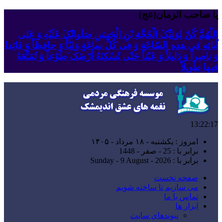
یا صاحب الزمان(عج)
اللّهُمَّ کُنْ لِوَلِیِّکَ الْحُجَّةِ بْنِ الْحَسَنِ صَلَواتُکَ عَلَیْهِ وَ عَلى
آبائِهِ فی هذِهِ السّاعَةِ وَ فی کُلِّ ساعَةٍ وَلِیّاً وَ حافِظاً وَ قائِدا
‏وَ ناصِراً وَ دَلیلاً وَ عَیْناً حَتّى تُسْکِنَهُ أَرْضَک َطَوْعاً وَ تُمَتِّعَهُ
فیها طَویلاً
13:22:18
امروز : یکشنبه - ۱۸ مرداد - ۱۴۰۵
برابر با : 25 - صفر - 1448
برابر با : Sunday - 9 August - 2026
صفحه نخست
می سازیم تا ساخته شویم
تماس با ما
ابزار ها
پیوندهای سایت