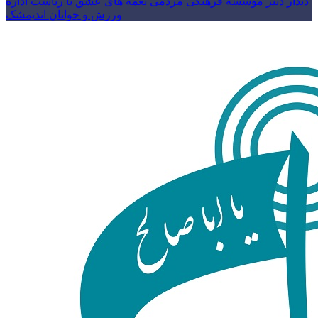
دیدار دبیر موسسه فرهنگی مردمی نغمه های عشق با ریاست اداره
ورزش و جوانان اندیمشک