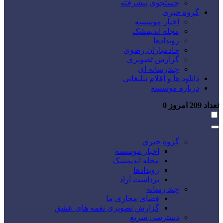
جستجوی پیشرفته
گروه خبری
اخبار موسسه
مجله اندیمشک
رویدادها
خادمیاران رضوی
گزارش تصویری
چندرسانه ای
دانلود ها و اقلام تبلیغاتی
درباره موسسه
تعداد
209
امروز
0
گروه خبری
اخبار موسسه
مجله اندیمشک
رویدادها
برداشت آزاد
چند رسانه
فضای مجازی ما
گزارش تصویری نغمه های عشق
دسترسی سریع