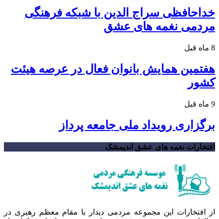
خداحافظی سراج الدین با شبکه فرهنگی
مردمی نغمه های عشق
8 ماه قبل
هفتمین همایش بانوان فعال در عرصه‌ هیئت
کشور
9 ماه قبل
برگزاری رویداد ملی جامعه پرداز
افتخارات نغمه های عشق اندیمشک
از افتخارات این مجموعه مردمی دیدار با مقام معظم رهبری در