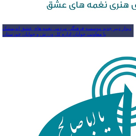
دیدار دبیر جدید موسسه فرهنگی مردمی نغمه های عشق اندیمشک
با معاونت جوانان اداره کل ورزش و جوانان خوزستان