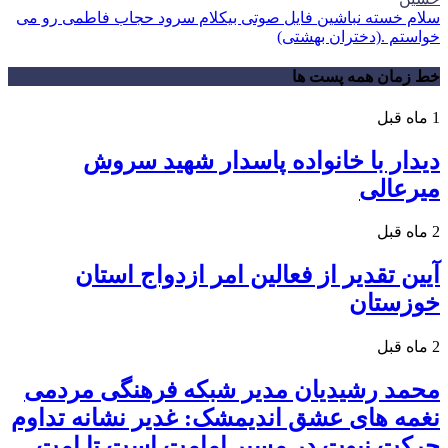
سلام خسته نباشین فایل صوتی بیکلام سرود حجاب فاطمی رو می
خواستم .(دختران بهشتی)
خط زمان همه پست ها
1 ماه قبل
دیدار با خانواده پاسدار شهید سروش
میرعالی
2 ماه قبل
آیین تقدیر از فعالین امر ازدواج استان
خوزستان
2 ماه قبل
محمد رشیدیان مدیر شبکه فرهنگی مردمی
نغمه های عشق اندیمشک: غدیر نشانه تداوم
حرکت نبوت در مسیر امامت است تا امت