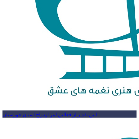
آیین تقدیر از فعالین امر ازدواج استان خوزستان