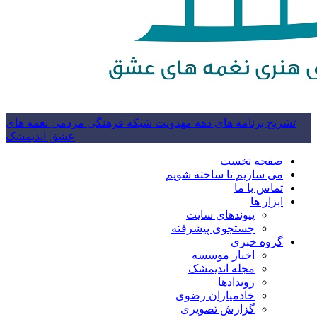
تشریح برنامه های دهه مهدویت شبکه فرهنگی مردمی نغمه های
عشق اندیمشک
صفحه نخست
می سازیم تا ساخته شویم
تماس با ما
ابزار ها
پیوندهای سایت
جستجوی پیشرفته
گروه خبری
اخبار موسسه
مجله اندیمشک
رویدادها
خادمیاران رضوی
گزارش تصویری