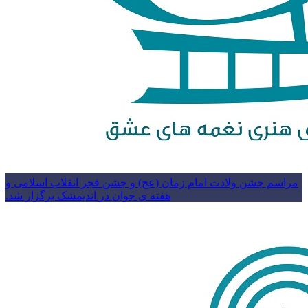
مراسم جشن ولادت امام زمان (عج) و جشن فجر انقلاب اسلامی و
هفته ی جوان در اندیمشک برگزار شد.