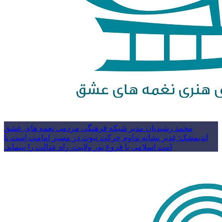
محمد رشیدیان مدیر شبکه فرهنگی مردمی نغمه های عشق
اندیمشک: غدیر نشانه تداوم حرکت نبوت در مسیر امامت است تا
امت اسلامی با فروغ نور ولایت، راه عدالت را بپیماید.