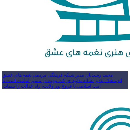
محمد رشیدیان مدیر شبکه فرهنگی مردمی نغمه های عشق
اندیمشک: غدیر نشانه تداوم حرکت نبوت در مسیر امامت است تا
امت اسلامی با فروغ نور ولایت، راه عدالت را بپیماید.