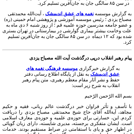
در سن ۸۵ سالگی جان به جان‌آفرین تسلیم کرد.
به گزارش موسسه
نغمه های عشق اندیمشک
، آیت‌الله محمدتقی
مصباح یزدی ؛ رئیس موسسه آموزشی و پژوهشی امام خمینی (ره)
و عضو جامعه مدرسین حوزه علمیه قم ؛ از روز شنبه ۶ دی ماه به
علت وخامت بیشتر بیماری گوارشی در بیمارستانی در تهران بستری
شده بود که ۱۲ دیماه در سن ۸۵ سالگی جان به جان‌آفرین تسلیم
کرد.
پیام رهبر انقلاب درپی درگذشت آیت الله مصباح یزدی
به گزارش خبرگزاری
موسسه فرهنگی نغمه های
عشق اندیمشک
به نقل از پایگاه اطلاع رسانی دفتر
حفظ و نشر آثار مقام معظم رهبری، متن پیام رهبر
انقلاب به شرح زیر است:
بسم الله الرّحمن الرّحیم
با تأسف و تأثر فراوان خبر درگذشت عالم ربانی، فقیه و حکیم
مجاهد، آیةالله آقای حاج شیخ محمدتقی مصباح یزدی را دریافت
کردم. این، خسارتی برای حوزه‌ی علمیه و حوزه‌ی معارف اسلامی
است. ایشان متفکری برجسته، مدیری شایسته، دارای زبان گویائی
در اظهار حق و پای با استقامتی در صراط مستقیم بودند. خدمات