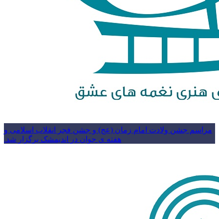
مراسم جشن ولادت امام زمان (عج) و جشن فجر انقلاب اسلامی و
هفته ی جوان در اندیمشک برگزار شد.