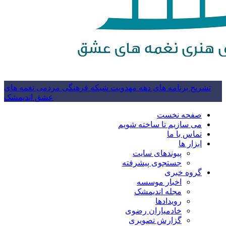
تشریح برنامه های دهه مهدویت شبکه فرهنگی مردمی نغمه های
عشق اندیمشک
صفحه نخست
می سازیم تا ساخته شویم
تماس با ما
ابزار ها
پیوندهای سایت
جستجوی پیشرفته
گروه خبری
اخبار موسسه
مجله اندیمشک
رویدادها
خادمیاران رضوی
گزارش تصویری