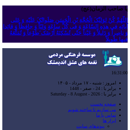
یا صاحب الزمان(عج)
اللّهُمَّ کُنْ لِوَلِیِّکَ الْحُجَّةِ بْنِ الْحَسَنِ صَلَواتُکَ عَلَیْهِ وَ عَلى
آبائِهِ فی هذِهِ السّاعَةِ وَ فی کُلِّ ساعَةٍ وَلِیّاً وَ حافِظاً وَ قائِدا
‏وَ ناصِراً وَ دَلیلاً وَ عَیْناً حَتّى تُسْکِنَهُ أَرْضَک َطَوْعاً وَ تُمَتِّعَهُ
فیها طَویلاً
16:31:01
امروز : شنبه - ۱۷ مرداد - ۱۴۰۵
برابر با : 24 - صفر - 1448
برابر با : Saturday - 8 August - 2026
صفحه نخست
می سازیم تا ساخته شویم
تماس با ما
ابزار ها
پیوندهای سایت