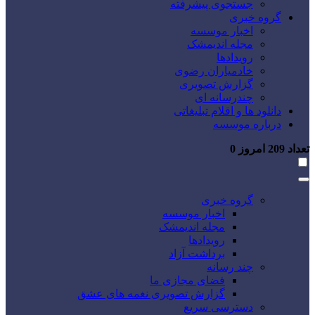
جستجوی پیشرفته
گروه خبری
اخبار موسسه
مجله اندیمشک
رویدادها
خادمیاران رضوی
گزارش تصویری
چندرسانه ای
دانلود ها و اقلام تبلیغاتی
درباره موسسه
تعداد
209
امروز
0
گروه خبری
اخبار موسسه
مجله اندیمشک
رویدادها
برداشت آزاد
چند رسانه
فضای مجازی ما
گزارش تصویری نغمه های عشق
دسترسی سریع