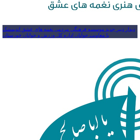
دیدار دبیر جدید موسسه فرهنگی مردمی نغمه های عشق اندیمشک
با معاونت جوانان اداره کل ورزش و جوانان خوزستان