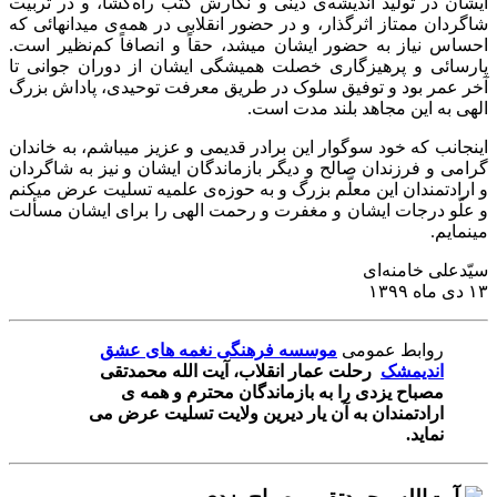
ایشان در تولید اندیشه‌ی دینی و نگارش کتب راه‌گشا، و در تربیت
شاگردان ممتاز اثرگذار، و در حضور انقلابی در همه‌ی میدانهائی که
احساس نیاز به حضور ایشان میشد، حقاً و انصافاً کم‌نظیر است.
پارسائی و پرهیزگاری خصلت همیشگی ایشان از دوران جوانی تا
آخر عمر بود و توفیق سلوک در طریق معرفت توحیدی، پاداش بزرگ
الهی به این مجاهد بلند مدت است.
اینجانب که خود سوگوار این برادر قدیمی و عزیز میباشم، به خاندان
گرامی و فرزندان صالح و دیگر بازماندگان ایشان و نیز به شاگردان
و ارادتمندان این معلّم بزرگ و به حوزه‌ی علمیه تسلیت عرض میکنم
و علّو درجات ایشان و مغفرت و رحمت الهی را برای ایشان مسألت
مینمایم.
سیّدعلی خامنه‌ای
۱۳ دی ماه ۱۳۹۹
روابط عمومی
موسسه فرهنگی نغمه های عشق
اندیمشک
رحلت عمار انقلاب، آیت الله محمدتقی
مصباح یزدی را به بازماندگان محترم و همه ی
ارادتمندان به آن یار دیرین ولایت تسلیت عرض می
نماید.