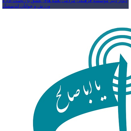
دیدار دبیر موسسه فرهنگی مردمی نغمه های عشق با ریاست اداره
ورزش و جوانان اندیمشک