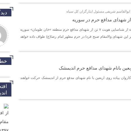
ابوالقاسم شریفی مسئول ایثارگران کل سپاه
دیدگ
مسئول ایثارگران کل سپاه از شناسایی هویت ۷ تن از شهدای مدافع حرم منطقه «خان طومان» سوریه
ر این شهدای والامقام صبح فردا در حرم مطهر امام رضا(ع) طواف داده خواهد
خط 
ربعین بانام شهدای مدافع حرم اندیمشک
روان پیاده روی اربعین با نام شهدای مدفع حرم از اندیمشک حرکت خواهند
افت
خدارو
اند
داریم.
از اف
سلام 
تلفن 
ارسال