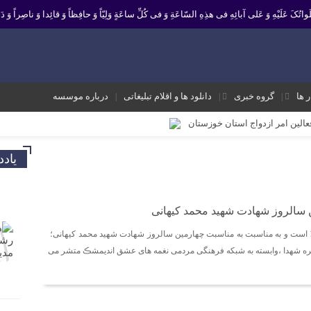
 صَلَواتُکَ عَلَیْهِ وَ عَلى آبائِهِ فی هذِهِ السّاعَةِ وَ فی کُلِّ ساعَةٍ وَلِیّاً وَ حافِظاً وَ قائِدا ‏وَ ناصِراً وَ دَلی
ر ها
گروه خبری
دانلود ها و اقلام تبلیغاتی
درباره موسسه
فعالین امر ازدواج استان خوزستان
یر نشانه تداوم حرکت نبوت در مسیر امامت است تا امت اسلامی با فروغ نور ولایت
یاد
ک و موثر در موسسه فرهنگی مردمی نغمه های عشق اندیمشک
 معاونت جوانان اداره کل ورزش و جوانان خوزستان
 سالروز شهادت شهید محمد کیهانی
 ورزش و جوانان اندیمشک
امروز روز 9 آبان ماه 1399 است و به مناسبت به مناسبت چهارمین سالروز شهادت شهید محمد کیهانی؛
ه شعبان و دهه فجر و هفته ی جوان در اندیمشک برگزار شد.
یره شهدا ،وابسته به شبکه فرهنگی مردمی نغمه های عشق اندیمشڪ متشر می
ته ی جوان در اندیمشک برگزار شد.
شق اندیمشک