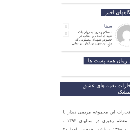
اههای اخیر
سینا
با سلام و درود به روان پاک
شهدای اسلام و انقلاب در
خصوص شهدای مظلومی که
مثل این شهید بزرگوار، در تقابل
با گروه
جمالی نسب
موفق باشید و تندرست
زمان همه پست ها
مهدی شریفی
نیا
مدیر
فرهنگی
خارات نغمه های عشق
شکر که جوانانی مثه شما
یمشک
تخارات این مجموعه مردمی دیدار با
و ارادت. بله از طریق خط
شما در شبکه های مجازی
 گردید.
مقام معظم رهبری در سالهای ۱۳۹۳ ،
۱۳۹۷ و ۱۳۹۸ میباشد، همچنین اهدا ۴۰