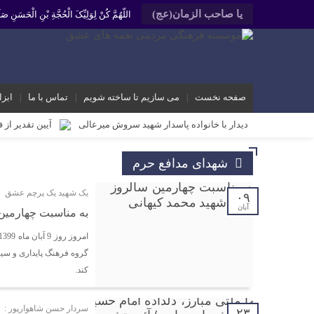
یا صاحب الزمان(عج)
اللّهُمَّ کُنْ لِوَلِیِّکَ الْحُجَّةِ بْنِ الْحَسَنِ
صفحه نخست
می سازیم تا ساخته شویم
تماس با ما
ابزا
دیدار با خانواده پاسدار شهید سروش میرعالی
آیین تقدیر از 
محمد رشیدیان مدیر شبکه فرهنگی مردمی نغمه های عشق اندیمشک: غد
شهدای مدافع حرم
برگزاری کارگاه کارآفرینی اجتماعی و راه اندازی پروژه های کوچ
یک شهید یک پرچم عشق
دیدار دبیر جدید موسسه فرهنگی مردمی نغمه های عشق اندیمشک با
۰۹
آبان
به مناسبت چهارمین
دیدار دبیر موسسه فرهنگی مردمی نغمه های عشق با ریاست اداره
مراسم دورهمی خانوادگی با عنوان کافه شادی مهدوی به مناسبت نیم
گروه فرهنگ پایداری و س
مراسم جشن ولادت امام زمان (عج) و جشن فجر انقلاب اسلامی و هف
کند.
تشریح برنامه های دهه مهدویت شبکه فرهنگی مردمی نغمه های ع
سردار حسن شاهوارپور :
۲۳