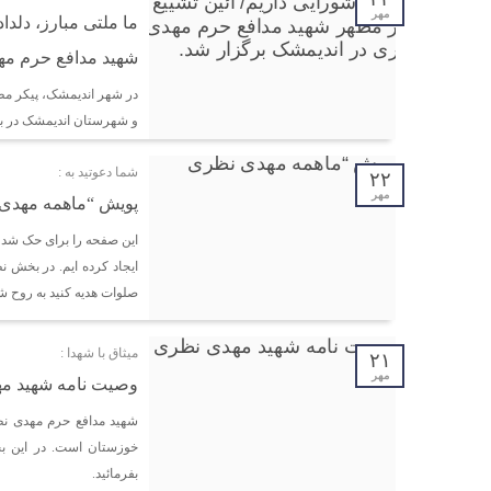
مهر
ما ملتی مبارز، دلدا
شهید مدافع حرم مه
در شهر اندیمشک، پیکر مط
و شهرستان اندیمشک در ب
شما دعوتید به :
۲۲
مهر
پویش “ماهمه مهدی
این صفحه را برای حک شد
ایجاد کرده ایم. در بخش
صلوات هدیه کنید به روح ش
میثاق با شهدا :
۲۱
مهر
وصیت نامه شهید م
خوزستان است. در این ب
بفرمائید.