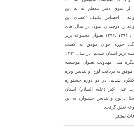
ن
 از سوی دفتر معظم له به این
خسته نباشین فایل صوتی
م سرود حجاب فاطمی رو
عه ، احساس تکلیف اعضای این
استم .(دختران بهشتی)
عه را دوچندان نمود. در سال های
۱۳۹۲ ، ۱۳۹۴ ،۱۳۹۶ بعنوان مجموعه برتر
گی حوزه جوان موفق به کسب
موسسه برتر استان شدیم. در سال ۱۳۹۲
نگره ملی مهدویت بعنوان موسسه
 موفق به دریافت لوح و تندیس ویژه
کنگره شدیم. در دو دوره جشنواره
 علی اکبر (علیه السلام) استان
تان، لوح و تندیس جشنواره به این
عه تعلق گرفت.
ات بیشتر