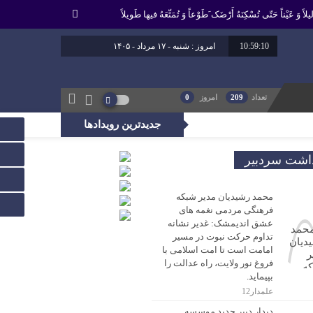
لاً وَ عَیْناً حَتّى تُسْکِنَهُ أَرْضَک َطَوْعاً وَ تُمَتِّعَهُ فیها طَویلاً
10:59:10
امروز : شنبه - ۱۷ مرداد - ۱۴۰۵
برابر با : 24 - صفر - 1448
برابر با : Saturday - 8 August - 2026
تعداد
209
امروز
0
جدیدترین رویدادها
، راه عدالت را بپیماید.
داشت سردبیر
محمد رشیدیان مدیر شبکه
فرهنگی مردمی نغمه های
عشق اندیمشک: غدیر نشانه
تداوم حرکت نبوت در مسیر
امامت است تا امت اسلامی با
فروغ نور ولایت، راه عدالت را
بپیماید.
علمدار12
دیدار دبیر جدید موسسه