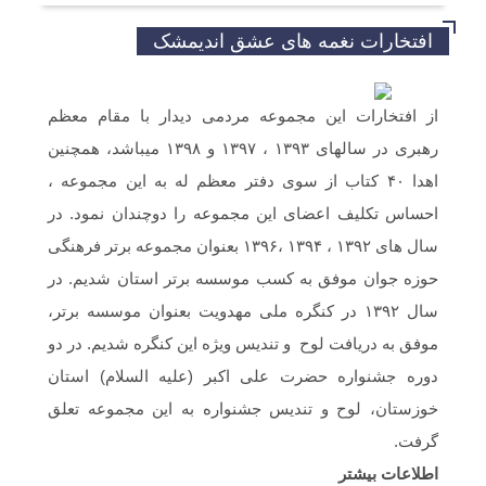
افتخارات نغمه های عشق اندیمشک
خداروشکر که جوانانی مثه شما داریم.
از افتخارات این مجموعه مردمی دیدار با مقام معظم
رهبری در سالهای ۱۳۹۳ ، ۱۳۹۷ و ۱۳۹۸ میباشد، همچنین
سلام و ارادت. بله از طریق خط تلفن شما در
شبکه های مجازی ارسال گردید.
اهدا ۴۰ کتاب از سوی دفتر معظم له به این مجموعه ،
احساس تکلیف اعضای این مجموعه را دوچندان نمود. در
سلام خسته نباشین فایل صوتی بیکلام سرود
سال های ۱۳۹۲ ، ۱۳۹۴ ،۱۳۹۶ بعنوان مجموعه برتر فرهنگی
حجاب فاطمی رو می خواستم .(دختران
بهشتی)
حوزه جوان موفق به کسب موسسه برتر استان شدیم. در
سال ۱۳۹۲ در کنگره ملی مهدویت بعنوان موسسه برتر،
موفق به دریافت لوح و تندیس ویژه این کنگره شدیم. در دو
دوره جشنواره حضرت علی اکبر (علیه السلام) استان
خوزستان، لوح و تندیس جشنواره به این مجموعه تعلق
گرفت.
اطلاعات بیشتر