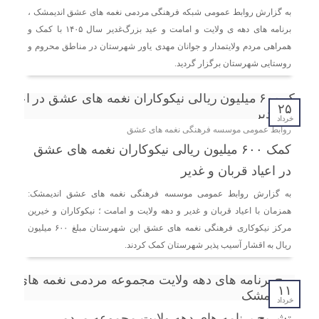
اندیمشک با معاونت جوانان اداره کل ورزش و جوانان
به گزارش روابط عمومی شبکه فرهنگی مردمی نغمه های عشق اندیمشک ،
خوزستان
برنامه های دهه ی ولایت و امامت و عید بزرگ‌غدیر سال ۱۴۰۵ با کمک و
همراهی مردم ولایتمدار و جوانان مهدی یاور شهرستان در مناطق محروم و
دیدار دبیر موسسه فرهنگی مردمی نغمه های عشق با ریاست
روستایی شهرستان برگزار گردید.
اداره ورزش و جوانان اندیمشک
۲۵
مراسم دورهمی خانوادگی با عنوان کافه شادی مهدوی به
خرداد
مناسبت نیمه شعبان و دهه فجر و هفته ی جوان در اندیمشک
روابط عمومی موسسه فرهنگی نغمه های عشق
برگزار شد.
کمک ۶۰۰ میلیون ریالی نیکوکاران نغمه های عشق
در اعیاد قربان و غدیر
مراسم جشن ولادت امام زمان (عج) و جشن فجر انقلاب
به گزارش روابط عمومی موسسه فرهنگی نغمه های عشق اندیمشک:
اسلامی و هفته ی جوان در اندیمشک برگزار شد.
همزمان با اعیاد قربان و غدیر و دهه ولایت و امامت ؛ نیکوکاران و خیرین
مرکز نیکوکاری فرهنگی نغمه های عشق این شهرستان مبلغ ۶۰۰ میلیون
تشریح برنامه های دهه مهدویت شبکه فرهنگی مردمی نغمه
ریال به اقشار آسیب پذیر شهرستان کمک کردند.
های عشق اندیمشک
۱۱
خرداد
تشریح برنامه های دهه ولایت مجموعه مردمی