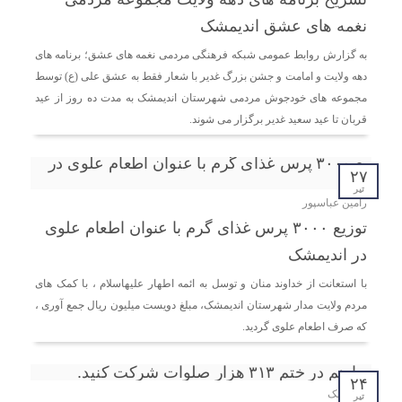
نغمه های عشق اندیمشک
به گزارش روابط عمومی شبکه فرهنگی مردمی نغمه های عشق؛ برنامه های
دهه ولایت و امامت و جشن بزرگ غدیر با شعار فقط به عشق علی (ع) توسط
مجموعه های خودجوش مردمی شهرستان اندیمشک به مدت ده روز از عید
قربان تا عید سعید غدیر برگزار می شوند.
۲۷
تیر
رامین عباسپور
توزیع ۳۰۰۰ پرس غذای گرم با عنوان اطعام علوی
در اندیمشک
با استعانت از خداوند منان و توسل به ائمه اطهار علیهاسلام ، با کمک های
مردم ولایت مدار شهرستان اندیمشک، مبلغ دویست میلیون ریال جمع آوری ،
که صرف اطعام علوی گردید.
۲۴
اندیمشک
تیر