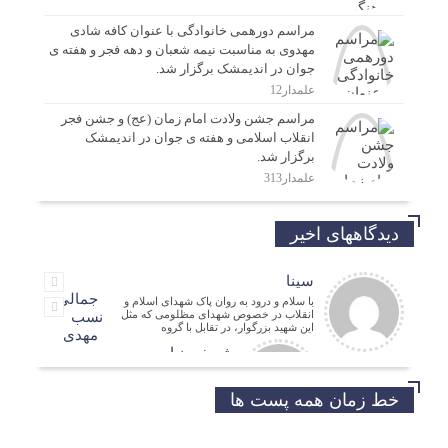
مراسم دورهمی خانوادگی با عنوان کافه شادی
مهدوی به مناسبت نیمه شعبان و دهه فجر و هفته ی
جوان در اندیمشک برگزار شد.
علمدار12
مراسم جشن ولادت امام زمان (عج) و جشن فجر
انقلاب اسلامی و هفته ی جوان در اندیمشک
برگزار شد.
علمدار313
دیدگاههای اخیر
سینا
جمالی
با سلام و درود به روان پاک شهدای اسلام و
انقلاب در خصوص شهدای مظلومی که مثل
نسب
این شهید بزرگوار، در تقابل با گروه
مهدی
شریفی نیا
مدیر فرهنگی
حسین
خط زمان همه پست ها
موفق باشید و تندرست