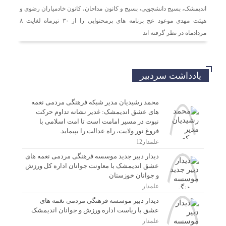
اندیمشک، بسیج دانشجویی، بسیج و کانون مداحان، کانون خادمیاران رضوی و
هیئت مهدی موعود عج برنامه های پرمحتوایی را از ۳۰ تیرماه لغایت ۸
مردادماه در نظر گرفته اند
یادداشت سردبیر
محمد رشیدیان مدیر شبکه فرهنگی مردمی نغمه
های عشق اندیمشک: غدیر نشانه تداوم حرکت
نبوت در مسیر امامت است تا امت اسلامی با
فروغ نور ولایت، راه عدالت را بپیماید.
علمدار12
دیدار دبیر جدید موسسه فرهنگی مردمی نغمه های
عشق اندیمشک با معاونت جوانان اداره کل ورزش
و جوانان خوزستان
علمدار
دیدار دبیر موسسه فرهنگی مردمی نغمه های
عشق با ریاست اداره ورزش و جوانان اندیمشک
علمدار