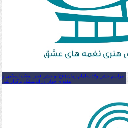
مراسم جشن ولادت امام زمان (عج) و جشن فجر انقلاب اسلامی و
هفته ی جوان در اندیمشک برگزار شد.