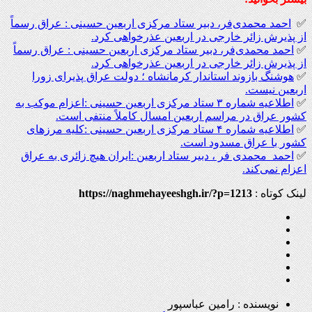
✅
احمد محمدی‌فر، دبیر ستاد مرکزی اربعین حسینی : عراق رسماً
از پذیرش زائر خارجی در اربعین عذرخواهی کرد.
✅
احمد محمدی‌فر، دبیر ستاد مرکزی اربعین حسینی : عراق رسماً
از پذیرش زائر خارجی در اربعین عذرخواهی کرد.
✅
هوشنگ بازوند استاندار کرمانشاه ؛ دولت عراق پذیرای زورا
اربعین نیست.
✅
اطلاعیه شماره ۳ ستاد مرکزی اربعین حسینی :اعزام موکب به
کشور عراق در مراسم اربعین امسال کاملاً منتفی است.
✅
اطلاعیه شماره ۴ ستاد مرکزی اربعین حسینی :کلیه مرزهای
کشور با عراق مسدود است.
✅
احمد محمدی فر ، دبیر ستاد اربعین :ایران هیچ زائری به عراق
اعزام نمی‌کند.
لینک کوتاه :
https://naghmehayeeshgh.ir/?p=1213
نویسنده : رامین عباسپور