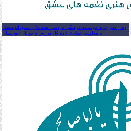
دیدار دبیر جدید موسسه فرهنگی مردمی نغمه های عشق اندیمشک
با معاونت جوانان اداره کل ورزش و جوانان خوزستان