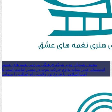
محمد رشیدیان مدیر شبکه فرهنگی مردمی نغمه های عشق
اندیمشک: غدیر نشانه تداوم حرکت نبوت در مسیر امامت است تا
امت اسلامی با فروغ نور ولایت، راه عدالت را بپیماید.