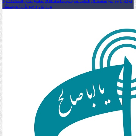
دیدار دبیر موسسه فرهنگی مردمی نغمه های عشق با ریاست اداره
ورزش و جوانان اندیمشک