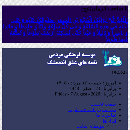
یا صاحب الزمان(عج)
اللّهُمَّ کُنْ لِوَلِیِّکَ الْحُجَّةِ بْنِ الْحَسَنِ صَلَواتُکَ عَلَیْهِ وَ عَلى
آبائِهِ فی هذِهِ السّاعَةِ وَ فی کُلِّ ساعَةٍ وَلِیّاً وَ حافِظاً وَ قائِدا
‏وَ ناصِراً وَ دَلیلاً وَ عَیْناً حَتّى تُسْکِنَهُ أَرْضَک َطَوْعاً وَ تُمَتِّعَهُ
فیها طَویلاً
18:43:44
امروز : جمعه - ۱۶ مرداد - ۱۴۰۵
برابر با : 23 - صفر - 1448
برابر با : Friday - 7 August - 2026
صفحه نخست
می سازیم تا ساخته شویم
تماس با ما
ابزار ها
پیوندهای سایت