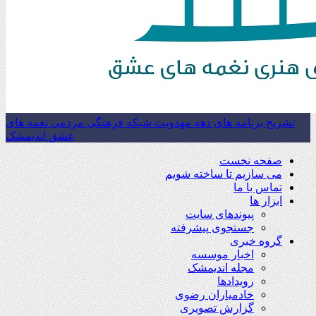
تشریح برنامه های دهه مهدویت شبکه فرهنگی مردمی نغمه های
عشق اندیمشک
صفحه نخست
می سازیم تا ساخته شویم
تماس با ما
ابزار ها
پیوندهای سایت
جستجوی پیشرفته
گروه خبری
اخبار موسسه
مجله اندیمشک
رویدادها
خادمیاران رضوی
گزارش تصویری