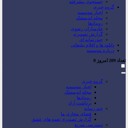
جستجوی پیشرفته
گروه خبری
اخبار موسسه
مجله اندیمشک
رویدادها
خادمیاران رضوی
گزارش تصویری
چندرسانه ای
دانلود ها و اقلام تبلیغاتی
درباره موسسه
تعداد
209
امروز
0
گروه خبری
اخبار موسسه
مجله اندیمشک
رویدادها
برداشت آزاد
چند رسانه
فضای مجازی ما
گزارش تصویری نغمه های عشق
دسترسی سریع