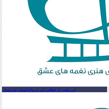
آیین تقدیر از فعالین امر ازدواج استان خوزستان