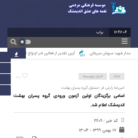
16:46:04
برابر با : 24 - صفر - 1448
اسدار شهید سروش میرعالی
آیین تقدیر از فعالین امر ازدواج استان خوزستان
خانه
اخبار موسسه
37
امیررضا زارعی فر ؛ مسئول گروه پسران بهشت
اسامی برگزیدگان اولین آزمون ورودی گروه پسران بهشت
اندیمشک اعلام شد.
کد خبر : 2209
۱۷ بهمن ۱۳۹۹ - ۱۳:۰۴