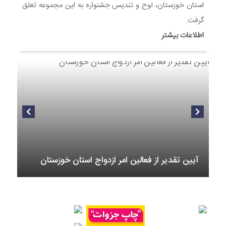
محله های آسمانی همزمان با جشن ولادت حضرت فاطمه (س) در
استان خوزستان، لوح و تندیس جشنواره به این مجموعه تعلق
اندیمشک
گرفت.
8 ماه قبل
اطلاعات بیشتر
خداحافظی سراج الدین با شبکه فرهنگی مردمی نغمه های عشق
8 ماه قبل
هفتمین همایش بانوان فعال در عرصه‌ هیئت کشور
9 ماه قبل
برگزاری رویداد ملی جامعه پرداز
آیین تقدیر از فعالین امر ازدواج استان خوزستان