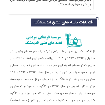
دیدار دبیر موسسه فرهنگی مردمی نغمه های عشق با ریاست اداره
ورزش و جوانان اندیمشک
6 ماه قبل
مراسم دورهمی خانوادگی با عنوان کافه شادی مهدوی به مناسبت
افتخارات نغمه های عشق اندیمشک
نیمه شعبان و دهه فجر و هفته ی جوان در اندیمشک برگزار شد.
6 ماه قبل
مراسم جشن ولادت امام زمان (عج) و جشن فجر انقلاب اسلامی و
هفته ی جوان در اندیمشک برگزار شد.
6 ماه قبل
تشریح برنامه های دهه مهدویت شبکه فرهنگی مردمی نغمه های
از افتخارات این مجموعه مردمی دیدار با مقام معظم رهبری در
عشق اندیمشک
سالهای ۱۳۹۳ ، ۱۳۹۷ و ۱۳۹۸ میباشد، همچنین اهدا ۴۰ کتاب از
7 ماه قبل
سوی دفتر معظم له به این مجموعه ، احساس تکلیف اعضای
توزیع بسته جشن تکلیف به دختران سادات ایتام اندیمشک در شب
این مجموعه را دوچندان نمود. در سال های ۱۳۹۲ ، ۱۳۹۴ ،۱۳۹۶
ولادت امام علی(ع)
بعنوان مجموعه برتر فرهنگی حوزه جوان موفق به کسب موسسه
7 ماه قبل
ایجاد ۱۱۰ شعبه نغمه های عشق در ۱۱۰ منطقه شهر و روستای
برتر استان شدیم. در سال ۱۳۹۲ در کنگره ملی مهدویت بعنوان
اندیمشک
موسسه برتر، موفق به دریافت لوح و تندیس ویژه این کنگره
7 ماه قبل
شدیم. در دو دوره جشنواره حضرت علی اکبر (علیه السلام)
مراسم رونمایی از طرح ستاره های اندیمشک و طرح خانه های نور،