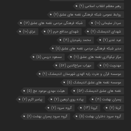
رهبر معظم انقلاب اسلامی
(9)
روابط عمومی شبکه فرهنگی نغمه های عشق
(7)
سردار سلیمانی
(10)
شبکه فرهنگی مردمی نغمه های عشق
(16)
شهدای اندیمشک
(7)
شهدای مدافع حرم
(6)
عراق
(10)
عید غدیر
(7)
محمد رشیدیان
(19)
مدیر شبکه فرهنگی مردمی نغمه های عشق
(5)
مرکز نیکوکاری نغمه های عشق
(11)
مسعود دریس
(5)
مهدویت
(11)
مهراب سراج‌الدین
(57)
موسسه قرآن و عترت رایه الهدی شهرستان اندیمشک
(9)
موسسه نغمه های عشق اندیمشک
(5)
نغمه های عشق اندیمشک
(56)
هیئت مهدی موعود عج
(5)
پسران بهشت
(19)
پیاده روی اربعین
(7)
پیامبر اکرم
(7)
کربلا
(7)
کرونا
(13)
گروه سرود
(7)
گروه سرود دختران بهشت
(5)
گروه سرود پسران بهشت
(6)