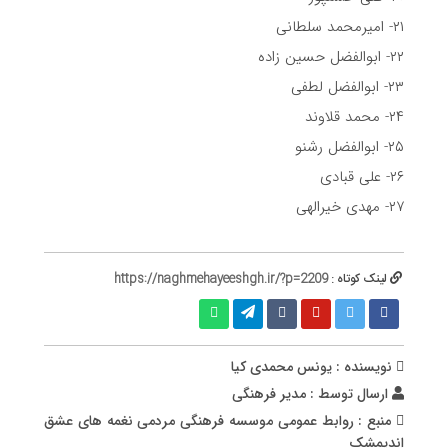
۲۱- امیرمحمد سلطانی
۲۲- ابوالفضل حسین زاده
۲۳- ابوالفضل لطفی
۲۴- محمد قلاوند
۲۵- ابوالفضل رشنو
۲۶- علی قبادی
۲۷- مهدی خیرالهی
لینک کوتاه :
https://naghmehayeeshgh.ir/?p=2209
نویسنده : یونس محمدی کیا
ارسال توسط :
مدیر فرهنگی
منبع : روابط عمومی موسسه فرهنگی مردمی نغمه های عشق
اندیمشک