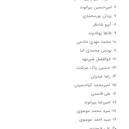
۶- امیرحسین بیرانوند
۷- یزدان نورمحمدی
۸- آریو شانظر
۹- طاها پولادوند
۱۰- محمد مهدی خادمی
۱۱- یونس محمدی کیا
۱۲- ابوالفضل شیرمهد
۱۳- حسین پاک سرشت
۱۴- رضا عبدولی
۱۵- امیرمحمد کیاحسینی
۱۶- علی قاسمی
۱۷- امیررضا بیرانوند
۱۸- سید محمد موسوی
۱۹- سید احمد موسوی
۲۰- علی حسنپور