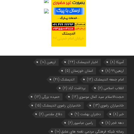
آمریکا
(8)
اخبار اندیمشک
(24)
اربعین
(10)
اربعین99
(8)
استان خوزستان
(5)
امام جمعه اندیمشک
(12)
اندیمشک
(41)
انقلاب اسلامی
(6)
برداشت آزاد
(6)
حجت‌الاسلام سید کمال موسوی
(12)
حمیده بزرگی
(12)
خادمیاران رضوی
(13)
خادمیاران رضوی اندیمشک
(15)
خبر
(8)
دختران بهشت
(9)
دفاع مقدس
(6)
دهه فجر
(8)
رامین عباسپور
(6)
رسانه شبکه فرهنگی مردمی نغمه های عشق
(10)