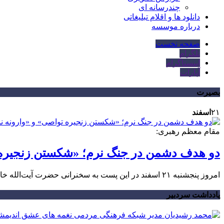
چندرسانه ای
دانلود ها و اقلام تبلیغاتی
درباره موسسه
صفحه نخست
تلگرام
اینستاگرام
آپارات
بصیرت
۲۱
اسفند
مقام معظم رهبری:
دو هدف دشمن در جنگ نرم؛ «شکستن زنجیره ت
امروز پنجشنبه ۲۱ اسفند در این پست به سخنرانی حضرت آیت‌الله خامنه‌ای رهبر معظم انقلاب اسلامی در روز عید مبعث پیامبر اعظم (ص) پرداخته شده است.
یادداشت سردبیر