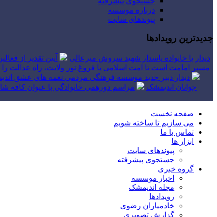
جستجوی پیشرفته
درباره موسسه
پیوندهای سایت
جدیدترین رویدادها
دیدار با خانواده پاسدار شهید سروش میرعالی
آیین تقدیر از فعال
مسیر امامت است تا امت اسلامی با فروغ نور ولایت، راه عدالت را بپ
دیدار دبیر جدید موسسه فرهنگی مردمی نغمه های عشق اندیم
جوانان اندیمشک
مراسم دورهمی خانوادگی با عنوان کافه شاد
صفحه نخست
می سازیم تا ساخته شویم
تماس با ما
ابزار ها
پیوندهای سایت
جستجوی پیشرفته
گروه خبری
اخبار موسسه
مجله اندیمشک
رویدادها
خادمیاران رضوی
گزارش تصویری