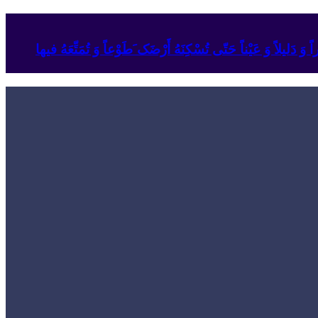
وَ دَلیلاً وَ عَیْناً حَتّى تُسْکِنَهُ أَرْضَک َطَوْعاً وَ تُمَتِّعَهُ فیها