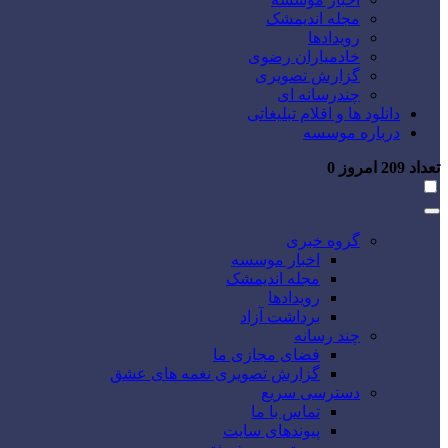
مجله اندیمشک
رویدادها
خادمیاران رضوی
گزارش تصویری
چندرسانه ای
دانلود ها و اقلام تبلیغاتی
درباره موسسه
تعداد
209
امروز
0
گروه خبری
اخبار موسسه
مجله اندیمشک
رویدادها
برداشت آزاد
چند رسانه
فضای مجازی ما
گزارش تصویری نغمه های عشق
دسترسی سریع
تماس با ما
پیوندهای سایت