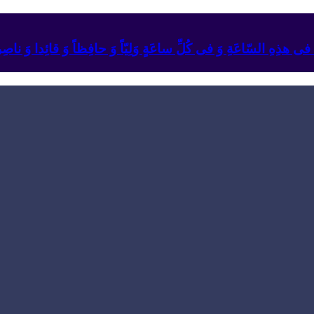
ئِهِ فی هذِهِ السّاعَةِ وَ فی کُلِّ ساعَةٍ وَلِیّاً وَ حافِظاً وَ قائِدا ‏وَ ناصِراً 