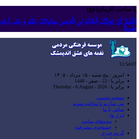
یا صاحب الزمان(عج)
اللّهُمَّ کُنْ لِوَلِیِّکَ الْحُجَّةِ بْنِ الْحَسَنِ صَلَواتُکَ عَلَیْهِ وَ عَلى آبا
طَویلاً
11:54:08
امروز : پنج شنبه - ۱۵ مرداد - ۱۴۰۵
برابر با : 22 - صفر - 1448
برابر با : Thursday - 6 August - 2026
صفحه نخست
می سازیم تا ساخته شویم
تماس با ما
ابزار ها
پیوندهای سایت
جستجوی پیشرفته
گروه خبری
اخبار موسسه