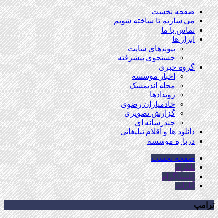
صفحه نخست
می سازیم تا ساخته شویم
تماس با ما
ابزار ها
پیوندهای سایت
جستجوی پیشرفته
گروه خبری
اخبار موسسه
مجله اندیمشک
رویدادها
خادمیاران رضوی
گزارش تصویری
چندرسانه ای
دانلود ها و اقلام تبلیغاتی
درباره موسسه
صفحه نخست
تلگرام
اینستاگرام
آپارات
ترامپ