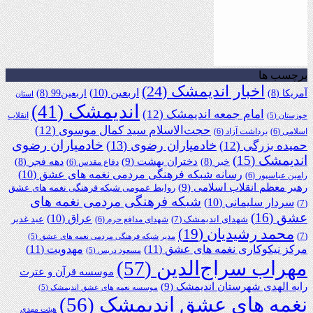
برچسب ها
اخبار اندیمشک
(24)
اربعین
(10)
آمریکا
(8)
اربعین99
(8)
استان
اندیمشک
(41)
امام جمعه اندیمشک
(12)
انقلاب
خوزستان
(5)
حجت‌الاسلام سید کمال موسوی
(12)
اسلامی
(6)
برداشت آزاد
(6)
خادمیاران رضوی
خادمیاران رضوی
(13)
حمیده بزرگی
(12)
اندیمشک
(15)
دختران بهشت
(9)
خبر
(8)
دهه فجر
(8)
دفاع مقدس
(6)
رسانه شبکه فرهنگی مردمی نغمه های عشق
(10)
رامین عباسپور
(6)
رهبر معظم انقلاب اسلامی
(9)
روابط عمومی شبکه فرهنگی نغمه های عشق
شبکه فرهنگی مردمی نغمه های
سردار سلیمانی
(10)
(7)
عشق
(16)
عراق
(10)
شهدای اندیمشک
(7)
عید غدیر
شهدای مدافع حرم
(6)
محمد رشیدیان
(19)
(7)
مدیر شبکه فرهنگی مردمی نغمه های عشق
(5)
مرکز نیکوکاری نغمه های عشق
(11)
مهدویت
(11)
مسعود دریس
(5)
مهراب سراج‌الدین
(57)
موسسه قرآن و عترت
رایه الهدی شهرستان اندیمشک
(9)
موسسه نغمه های عشق اندیمشک
(5)
نغمه های عشق اندیمشک
(56)
هیئت مهدی