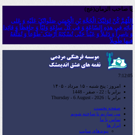
یا صاحب الزمان(عج)
اللّهُمَّ کُنْ لِوَلِیِّکَ الْحُجَّةِ بْنِ الْحَسَنِ صَلَواتُکَ عَلَیْهِ وَ عَلى
آبائِهِ فی هذِهِ السّاعَةِ وَ فی کُلِّ ساعَةٍ وَلِیّاً وَ حافِظاً وَ قائِدا
‏وَ ناصِراً وَ دَلیلاً وَ عَیْناً حَتّى تُسْکِنَهُ أَرْضَک َطَوْعاً وَ تُمَتِّعَهُ
فیها طَویلاً
7:12:06
امروز : پنج شنبه - ۱۵ مرداد - ۱۴۰۵
برابر با : 22 - صفر - 1448
برابر با : Thursday - 6 August - 2026
صفحه نخست
می سازیم تا ساخته شویم
تماس با ما
ابزار ها
پیوندهای سایت