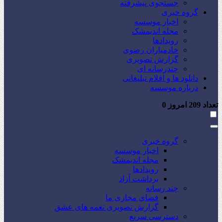
جستجوی پیشرفته
گروه خبری
اخبار موسسه
مجله اندیمشک
رویدادها
خادمیاران رضوی
گزارش تصویری
چندرسانه ای
دانلود ها و اقلام تبلیغاتی
درباره موسسه
تعداد
209
امروز
0
گروه خبری
اخبار موسسه
مجله اندیمشک
رویدادها
برداشت آزاد
چند رسانه
فضای مجازی ما
گزارش تصویری نغمه های عشق
دسترسی سریع