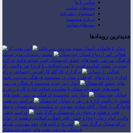
تماس با ما
پیوندهای سایت
جستجوی پیشرفته
درباره موسسه
پیوندهای سایت
جدیدترین رویدادها
دیدار با خانواده پاسدار شهید سروش میرعالی
آیین تقدیر از
فعالین امر ازدواج استان خوزستان
محمد رشیدیان مدیر شبکه
فرهنگی مردمی نغمه های عشق اندیمشک: غدیر نشانه تداوم حرکت
نبوت در مسیر امامت است تا امت اسلامی با فروغ نور ولایت، راه
عدالت را بپیماید.
برگزاری کارگاه کارآفرینی اجتماعی و راه
اندازی پروژه های کوچک و موثر در موسسه فرهنگی مردمی نغمه
های عشق اندیمشک
دیدار دبیر جدید موسسه فرهنگی مردمی
نغمه های عشق اندیمشک با معاونت جوانان اداره کل ورزش و
جوانان خوزستان
دیدار دبیر موسسه فرهنگی مردمی نغمه های
عشق با ریاست اداره ورزش و جوانان اندیمشک
مراسم دورهمی
خانوادگی با عنوان کافه شادی مهدوی به مناسبت نیمه شعبان و دهه
فجر و هفته ی جوان در اندیمشک برگزار شد.
مراسم جشن
ولادت امام زمان (عج) و جشن فجر انقلاب اسلامی و هفته ی جوان
در اندیمشک برگزار شد.
تشریح برنامه های دهه مهدویت شبکه
فرهنگی مردمی نغمه های عشق اندیمشک