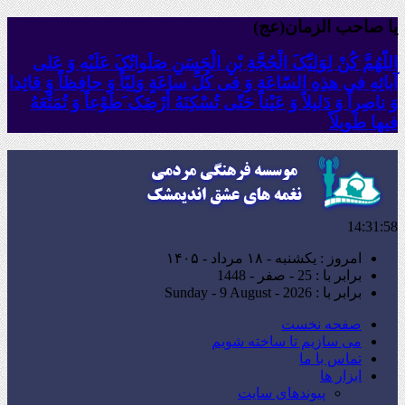
یا صاحب الزمان(عج)
اللّهُمَّ کُنْ لِوَلِیِّکَ الْحُجَّةِ بْنِ الْحَسَنِ صَلَواتُکَ عَلَیْهِ وَ عَلى
آبائِهِ فی هذِهِ السّاعَةِ وَ فی کُلِّ ساعَةٍ وَلِیّاً وَ حافِظاً وَ قائِدا
‏وَ ناصِراً وَ دَلیلاً وَ عَیْناً حَتّى تُسْکِنَهُ أَرْضَک َطَوْعاً وَ تُمَتِّعَهُ
فیها طَویلاً
14:31:59
امروز : یکشنبه - ۱۸ مرداد - ۱۴۰۵
برابر با : 25 - صفر - 1448
برابر با : Sunday - 9 August - 2026
صفحه نخست
می سازیم تا ساخته شویم
تماس با ما
ابزار ها
پیوندهای سایت