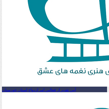
آیین تقدیر از فعالین امر ازدواج استان خوزستان