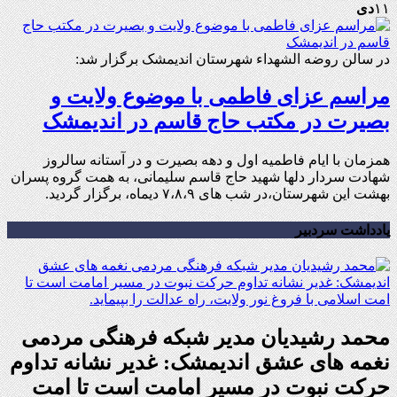
۱۱
دی
در سالن روضه الشهداء شهرستان اندیمشک برگزار شد:
مراسم عزای فاطمی با موضوع ولایت و
بصیرت در مکتب حاج قاسم در اندیمشک
همزمان با ایام فاطمیه اول و دهه بصیرت و در آستانه سالروز
شهادت سردار دلها شهید حاج قاسم سلیمانی، به همت گروه پسران
بهشت این شهرستان،در شب های ۷،۸،۹ دیماه، برگزار گردید.
یادداشت سردبیر
محمد رشیدیان مدیر شبکه فرهنگی مردمی
نغمه های عشق اندیمشک: غدیر نشانه تداوم
حرکت نبوت در مسیر امامت است تا امت