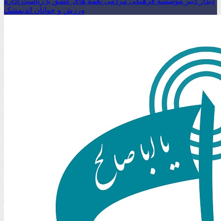
دیدار دبیر موسسه فرهنگی مردمی نغمه های عشق با ریاست اداره
ورزش و جوانان اندیمشک