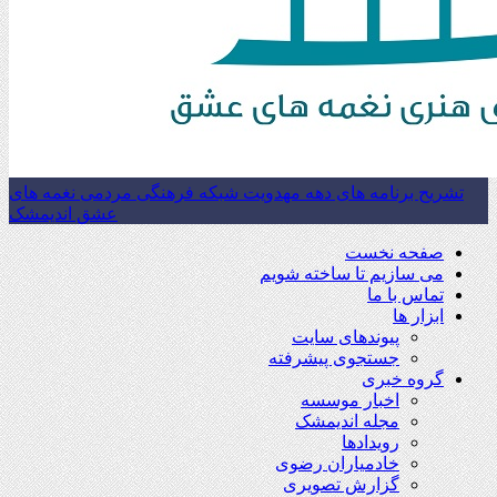
تشریح برنامه های دهه مهدویت شبکه فرهنگی مردمی نغمه های
عشق اندیمشک
صفحه نخست
می سازیم تا ساخته شویم
تماس با ما
ابزار ها
پیوندهای سایت
جستجوی پیشرفته
گروه خبری
اخبار موسسه
مجله اندیمشک
رویدادها
خادمیاران رضوی
گزارش تصویری