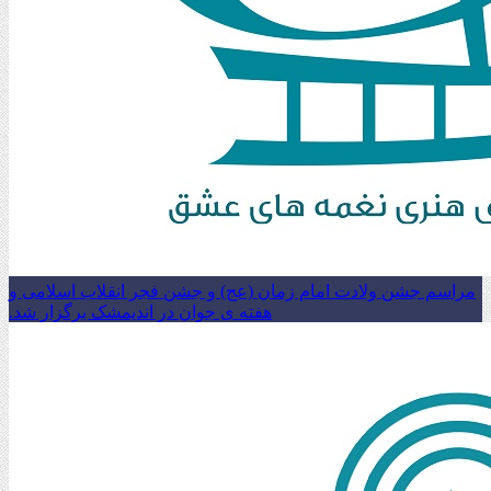
مراسم جشن ولادت امام زمان (عج) و جشن فجر انقلاب اسلامی و
هفته ی جوان در اندیمشک برگزار شد.