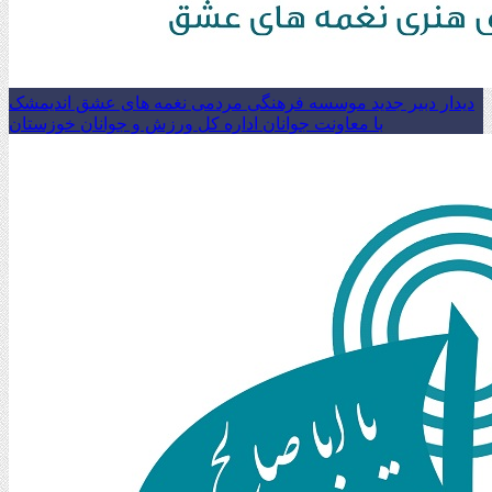
دیدار دبیر جدید موسسه فرهنگی مردمی نغمه های عشق اندیمشک
با معاونت جوانان اداره کل ورزش و جوانان خوزستان