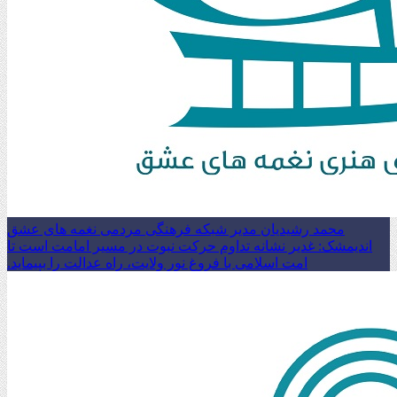
محمد رشیدیان مدیر شبکه فرهنگی مردمی نغمه های عشق
اندیمشک: غدیر نشانه تداوم حرکت نبوت در مسیر امامت است تا
امت اسلامی با فروغ نور ولایت، راه عدالت را بپیماید.