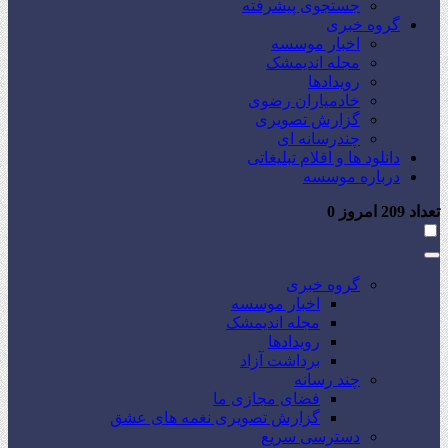
جستجوی پیشرفته
گروه خبری
اخبار موسسه
مجله اندیمشک
رویدادها
خادمیاران رضوی
گزارش تصویری
چندرسانه ای
دانلود ها و اقلام تبلیغاتی
درباره موسسه
تعداد
209
امروز
0
گروه خبری
اخبار موسسه
مجله اندیمشک
رویدادها
برداشت آزاد
چند رسانه
فضای مجازی ما
گزارش تصویری نغمه های عشق
دسترسی سریع