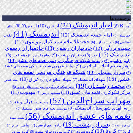
برچسب ها
اخبار اندیمشک
(24)
اربعین
(10)
آمریکا
(8)
اربعین99
(8)
استان
اندیمشک
(41)
امام جمعه اندیمشک
(12)
انقلاب
خوزستان
(5)
حجت‌الاسلام سید کمال موسوی
(12)
اسلامی
(6)
برداشت آزاد
(6)
خادمیاران رضوی
خادمیاران رضوی
(13)
حمیده بزرگی
(12)
اندیمشک
(15)
دختران بهشت
(9)
خبر
(8)
دهه فجر
(8)
دفاع مقدس
(6)
رسانه شبکه فرهنگی مردمی نغمه های عشق
(10)
رامین عباسپور
(6)
رهبر معظم انقلاب اسلامی
(9)
روابط عمومی شبکه فرهنگی نغمه های عشق
شبکه فرهنگی مردمی نغمه های
سردار سلیمانی
(10)
(7)
عشق
(16)
عراق
(10)
شهدای اندیمشک
(7)
عید غدیر
شهدای مدافع حرم
(6)
محمد رشیدیان
(19)
(7)
مدیر شبکه فرهنگی مردمی نغمه های عشق
(5)
مرکز نیکوکاری نغمه های عشق
(11)
مهدویت
(11)
مسعود دریس
(5)
مهراب سراج‌الدین
(57)
موسسه قرآن و عترت
رایه الهدی شهرستان اندیمشک
(9)
موسسه نغمه های عشق اندیمشک
(5)
نغمه های عشق اندیمشک
(56)
هیئت مهدی
پسران بهشت
(19)
پیاده روی اربعین
(7)
پیامبر اکرم
(7)
موعود عج
(5)
کرونا
(13)
کربلا
(7)
گروه سرود
(7)
گروه سرود
گروه سرود دختران بهشت
(5)