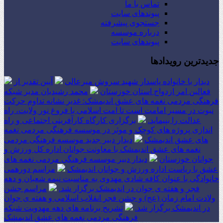
تماس با ما
پیوندهای سایت
جستجوی پیشرفته
درباره موسسه
پیوندهای سایت
جدیدترین رویدادها
دیدار با خانواده پاسدار شهید سروش میرعالی
آیین تقدیر از
فعالین امر ازدواج استان خوزستان
محمد رشیدیان مدیر شبکه
فرهنگی مردمی نغمه های عشق اندیمشک: غدیر نشانه تداوم حرکت
نبوت در مسیر امامت است تا امت اسلامی با فروغ نور ولایت، راه
عدالت را بپیماید.
برگزاری کارگاه کارآفرینی اجتماعی و راه
اندازی پروژه های کوچک و موثر در موسسه فرهنگی مردمی نغمه
های عشق اندیمشک
دیدار دبیر جدید موسسه فرهنگی مردمی
نغمه های عشق اندیمشک با معاونت جوانان اداره کل ورزش و
جوانان خوزستان
دیدار دبیر موسسه فرهنگی مردمی نغمه های
عشق با ریاست اداره ورزش و جوانان اندیمشک
مراسم دورهمی
خانوادگی با عنوان کافه شادی مهدوی به مناسبت نیمه شعبان و دهه
فجر و هفته ی جوان در اندیمشک برگزار شد.
مراسم جشن
ولادت امام زمان (عج) و جشن فجر انقلاب اسلامی و هفته ی جوان
در اندیمشک برگزار شد.
تشریح برنامه های دهه مهدویت شبکه
فرهنگی مردمی نغمه های عشق اندیمشک