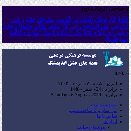
یا صاحب الزمان(عج)
اللّهُمَّ کُنْ لِوَلِیِّکَ الْحُجَّةِ بْنِ الْحَسَنِ صَلَواتُکَ عَلَیْهِ وَ عَلى
آبائِهِ فی هذِهِ السّاعَةِ وَ فی کُلِّ ساعَةٍ وَلِیّاً وَ حافِظاً وَ قائِدا
‏وَ ناصِراً وَ دَلیلاً وَ عَیْناً حَتّى تُسْکِنَهُ أَرْضَک َطَوْعاً وَ تُمَتِّعَهُ
فیها طَویلاً
8:40:17
امروز : شنبه - ۱۷ مرداد - ۱۴۰۵
برابر با : 24 - صفر - 1448
برابر با : Saturday - 8 August - 2026
صفحه نخست
می سازیم تا ساخته شویم
تماس با ما
ابزار ها
پیوندهای سایت