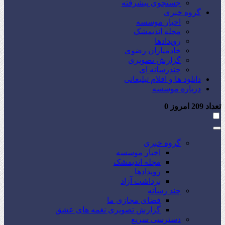
جستجوی پیشرفته
گروه خبری
اخبار موسسه
مجله اندیمشک
رویدادها
خادمیاران رضوی
گزارش تصویری
چندرسانه ای
دانلود ها و اقلام تبلیغاتی
درباره موسسه
تعداد
209
امروز
0
گروه خبری
اخبار موسسه
مجله اندیمشک
رویدادها
برداشت آزاد
چند رسانه
فضای مجازی ما
گزارش تصویری نغمه های عشق
دسترسی سریع