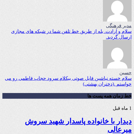
مدیر فرهنگی
سلام و ارادت. بله از طریق خط تلفن شما در شبکه های مجازی
ارسال گردید.
حسین
سلام خسته نباشین فایل صوتی بیکلام سرود حجاب فاطمی رو می
خواستم .(دختران بهشتی)
خط زمان همه پست ها
1 ماه قبل
دیدار با خانواده پاسدار شهید سروش
میرعالی