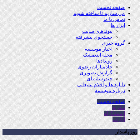
صفحه نخست
می سازیم تا ساخته شویم
تماس با ما
ابزار ها
پیوندهای سایت
جستجوی پیشرفته
گروه خبری
اخبار موسسه
مجله اندیمشک
رویدادها
خادمیاران رضوی
گزارش تصویری
چندرسانه ای
دانلود ها و اقلام تبلیغاتی
درباره موسسه
صفحه نخست
تلگرام
اینستاگرام
آپارات
روز پاسدار