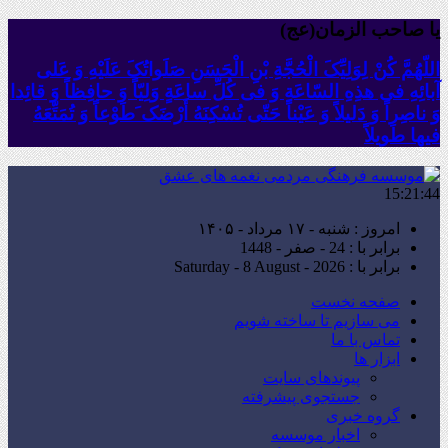
یا صاحب الزمان(عج)
اللّهُمَّ کُنْ لِوَلِیِّکَ الْحُجَّةِ بْنِ الْحَسَنِ صَلَواتُکَ عَلَیْهِ وَ عَلى
آبائِهِ فی هذِهِ السّاعَةِ وَ فی کُلِّ ساعَةٍ وَلِیّاً وَ حافِظاً وَ قائِدا
‏وَ ناصِراً وَ دَلیلاً وَ عَیْناً حَتّى تُسْکِنَهُ أَرْضَک َطَوْعاً وَ تُمَتِّعَهُ
فیها طَویلاً
15:21:45
امروز : شنبه - ۱۷ مرداد - ۱۴۰۵
برابر با : 24 - صفر - 1448
برابر با : Saturday - 8 August - 2026
صفحه نخست
می سازیم تا ساخته شویم
تماس با ما
ابزار ها
پیوندهای سایت
جستجوی پیشرفته
گروه خبری
اخبار موسسه