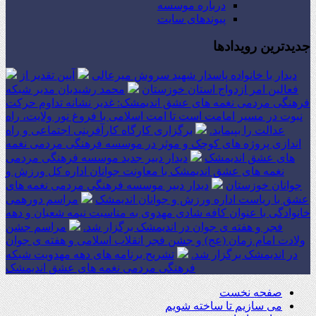
درباره موسسه
پیوندهای سایت
جدیدترین رویدادها
دیدار با خانواده پاسدار شهید سروش میرعالی
آیین تقدیر از
فعالین امر ازدواج استان خوزستان
محمد رشیدیان مدیر شبکه
فرهنگی مردمی نغمه های عشق اندیمشک: غدیر نشانه تداوم حرکت
نبوت در مسیر امامت است تا امت اسلامی با فروغ نور ولایت، راه
عدالت را بپیماید.
برگزاری کارگاه کارآفرینی اجتماعی و راه
اندازی پروژه های کوچک و موثر در موسسه فرهنگی مردمی نغمه
های عشق اندیمشک
دیدار دبیر جدید موسسه فرهنگی مردمی
نغمه های عشق اندیمشک با معاونت جوانان اداره کل ورزش و
جوانان خوزستان
دیدار دبیر موسسه فرهنگی مردمی نغمه های
عشق با ریاست اداره ورزش و جوانان اندیمشک
مراسم دورهمی
خانوادگی با عنوان کافه شادی مهدوی به مناسبت نیمه شعبان و دهه
فجر و هفته ی جوان در اندیمشک برگزار شد.
مراسم جشن
ولادت امام زمان (عج) و جشن فجر انقلاب اسلامی و هفته ی جوان
در اندیمشک برگزار شد.
تشریح برنامه های دهه مهدویت شبکه
فرهنگی مردمی نغمه های عشق اندیمشک
صفحه نخست
می سازیم تا ساخته شویم