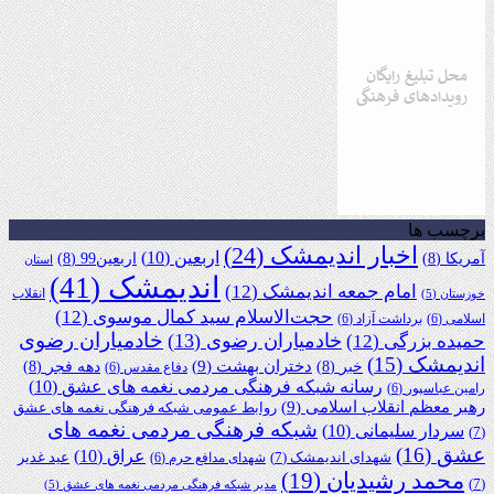
برچسب ها
اخبار اندیمشک
(24)
اربعین
(10)
آمریکا
(8)
اربعین99
(8)
استان
اندیمشک
(41)
امام جمعه اندیمشک
(12)
انقلاب
خوزستان
(5)
حجت‌الاسلام سید کمال موسوی
(12)
اسلامی
(6)
برداشت آزاد
(6)
خادمیاران رضوی
خادمیاران رضوی
(13)
حمیده بزرگی
(12)
اندیمشک
(15)
دختران بهشت
(9)
خبر
(8)
دهه فجر
(8)
دفاع مقدس
(6)
رسانه شبکه فرهنگی مردمی نغمه های عشق
(10)
رامین عباسپور
(6)
رهبر معظم انقلاب اسلامی
(9)
روابط عمومی شبکه فرهنگی نغمه های عشق
شبکه فرهنگی مردمی نغمه های
سردار سلیمانی
(10)
(7)
عشق
(16)
عراق
(10)
شهدای اندیمشک
(7)
عید غدیر
شهدای مدافع حرم
(6)
محمد رشیدیان
(19)
(7)
مدیر شبکه فرهنگی مردمی نغمه های عشق
(5)