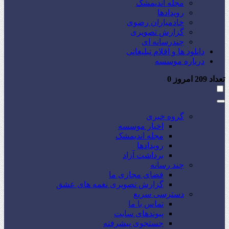
مجله اندیمشک
رویدادها
خادمیاران رضوی
گزارش تصویری
چندرسانه ای
دانلود ها و اقلام تبلیغاتی
درباره موسسه
تعداد
209
امروز
0
گروه خبری
اخبار موسسه
مجله اندیمشک
رویدادها
برداشت آزاد
چند رسانه
فضای مجازی ما
گزارش تصویری نغمه های عشق
دسترسی سریع
تماس با ما
پیوندهای سایت
جستجوی پیشرفته