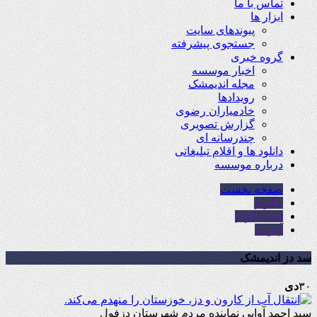
تماس با ما
ابزار ها
پیوندهای سایت
جستجوی پیشرفته
گروه خبری
اخبار موسسه
مجله اندیمشک
رویدادها
خادمیاران رضوی
گزارش تصویری
چندرسانه ای
دانلود ها و اقلام تبلیغاتی
درباره موسسه
صفحه نخست
تلگرام
اینستاگرام
آپارات
سد دز اندیمشک
۳۰
دی
سید احمد آوایی نماینده مردم شهرستان دزفول