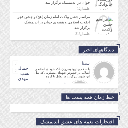
جوان در اندیمشک برگزار شد.
علمدار12
مراسم جشن ولادت امام زمان (عج) و جشن فجر
انقلاب اسلامی و هفته ی جوان در اندیمشک
برگزار شد.
علمدار313
دیدگاههای اخیر
سینا
جمالی
با سلام و درود به روان پاک شهدای اسلام و
انقلاب در خصوص شهدای مظلومی که مثل
نسب
این شهید بزرگوار، در تقابل با گروه
مهدی
شریفی نیا
مدیر فرهنگی
حسین
خط زمان همه پست ها
موفق باشید و تندرست
افتخارات نغمه های عشق اندیمشک