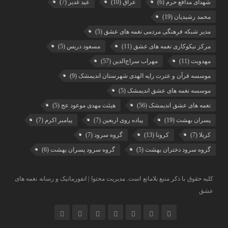
شهدای مدافع حرم
(6)
عراق
(10)
عید غدیر
(7)
محمد رشیدیان
(19)
مدیر شبکه فرهنگی مردمی نغمه های عشق
(5)
مرکز نیکوکاری نغمه های عشق
(11)
مسعود دریس
(5)
مهدویت
(11)
مهراب سراج‌الدین
(57)
موسسه قرآن و عترت رایه الهدی شهرستان اندیمشک
(9)
موسسه نغمه های عشق اندیمشک
(5)
نغمه های عشق اندیمشک
(56)
هیئت مهدی موعود عج
(5)
پسران بهشت
(19)
پیاده روی اربعین
(7)
پیامبر اکرم
(7)
کربلا
(7)
کرونا
(13)
گروه سرود
(7)
گروه سرود دختران بهشت
(5)
گروه سرود پسران بهشت
(6)
کلیه حقوق با ذکر منبع بلامانع است. مدیریت محتوا | انفورماتیک و رسانه نغمه های
عشق