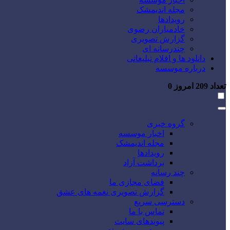
مجله اندیمشک
رویدادها
خادمیاران رضوی
گزارش تصویری
چندرسانه ای
دانلود ها و اقلام تبلیغاتی
درباره موسسه
تعداد
209
امروز
0
گروه خبری
اخبار موسسه
مجله اندیمشک
رویدادها
برداشت آزاد
چند رسانه
فضای مجازی ما
گزارش تصویری نغمه های عشق
دسترسی سریع
تماس با ما
پیوندهای سایت