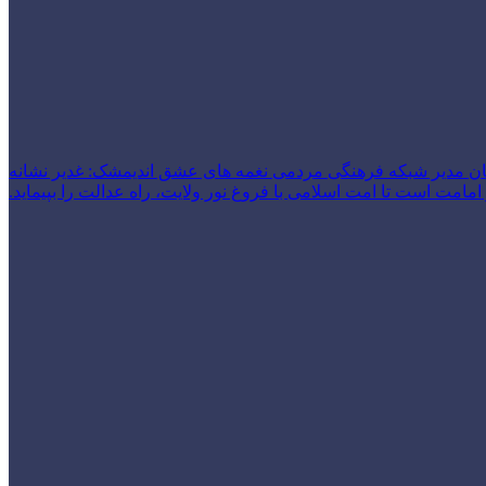
ن مدیر شبکه فرهنگی مردمی نغمه های عشق اندیمشک: غدیر نشانه
امت است تا امت اسلامی با فروغ نور ولایت، راه عدالت را بپیماید.