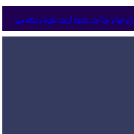
وَ دَلیلاً وَ عَیْناً حَتّى تُسْکِنَهُ أَرْضَک َطَوْعاً وَ تُمَتِّعَهُ فیها