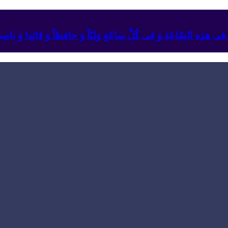
ئِهِ فی هذِهِ السّاعَةِ وَ فی کُلِّ ساعَةٍ وَلِیّاً وَ حافِظاً وَ قائِدا ‏وَ ناصِراً 