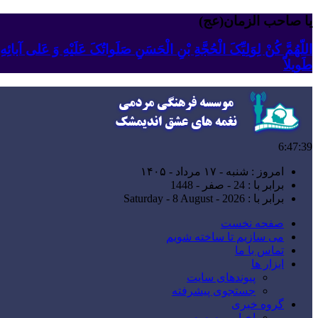
یا صاحب الزمان(عج)
اللّهُمَّ کُنْ لِوَلِیِّکَ الْحُجَّةِ بْنِ الْحَسَنِ صَلَواتُکَ عَلَیْهِ وَ عَلى آبا
طَویلاً
6:47:40
امروز : شنبه - ۱۷ مرداد - ۱۴۰۵
برابر با : 24 - صفر - 1448
برابر با : Saturday - 8 August - 2026
صفحه نخست
می سازیم تا ساخته شویم
تماس با ما
ابزار ها
پیوندهای سایت
جستجوی پیشرفته
گروه خبری
اخبار موسسه