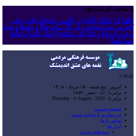
یا صاحب الزمان(عج)
اللّهُمَّ کُنْ لِوَلِیِّکَ الْحُجَّةِ بْنِ الْحَسَنِ صَلَواتُکَ عَلَیْهِ وَ عَلى
آبائِهِ فی هذِهِ السّاعَةِ وَ فی کُلِّ ساعَةٍ وَلِیّاً وَ حافِظاً وَ قائِدا
‏وَ ناصِراً وَ دَلیلاً وَ عَیْناً حَتّى تُسْکِنَهُ أَرْضَک َطَوْعاً وَ تُمَتِّعَهُ
فیها طَویلاً
2:10:42
امروز : پنج شنبه - ۱۵ مرداد - ۱۴۰۵
برابر با : 22 - صفر - 1448
برابر با : Thursday - 6 August - 2026
صفحه نخست
می سازیم تا ساخته شویم
تماس با ما
ابزار ها
پیوندهای سایت