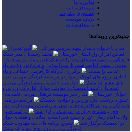
تماس با ما
پیوندهای سایت
جستجوی پیشرفته
درباره موسسه
پیوندهای سایت
جدیدترین رویدادها
دیدار با خانواده پاسدار شهید سروش میرعالی
آیین تقدیر از
فعالین امر ازدواج استان خوزستان
محمد رشیدیان مدیر شبکه
فرهنگی مردمی نغمه های عشق اندیمشک: غدیر نشانه تداوم حرکت
نبوت در مسیر امامت است تا امت اسلامی با فروغ نور ولایت، راه
عدالت را بپیماید.
برگزاری کارگاه کارآفرینی اجتماعی و راه
اندازی پروژه های کوچک و موثر در موسسه فرهنگی مردمی نغمه
های عشق اندیمشک
دیدار دبیر جدید موسسه فرهنگی مردمی
نغمه های عشق اندیمشک با معاونت جوانان اداره کل ورزش و
جوانان خوزستان
دیدار دبیر موسسه فرهنگی مردمی نغمه های
عشق با ریاست اداره ورزش و جوانان اندیمشک
مراسم دورهمی
خانوادگی با عنوان کافه شادی مهدوی به مناسبت نیمه شعبان و دهه
فجر و هفته ی جوان در اندیمشک برگزار شد.
مراسم جشن
ولادت امام زمان (عج) و جشن فجر انقلاب اسلامی و هفته ی جوان
در اندیمشک برگزار شد.
تشریح برنامه های دهه مهدویت شبکه
فرهنگی مردمی نغمه های عشق اندیمشک