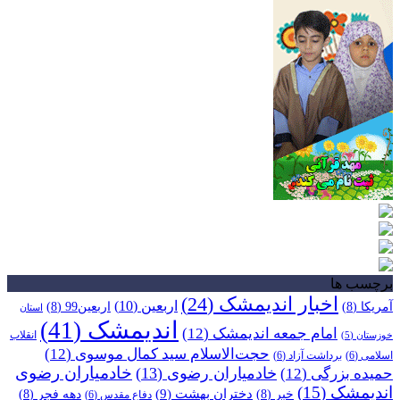
برچسب ها
اخبار اندیمشک
(24)
اربعین
(10)
آمریکا
(8)
اربعین99
(8)
استان
اندیمشک
(41)
امام جمعه اندیمشک
(12)
انقلاب
خوزستان
(5)
حجت‌الاسلام سید کمال موسوی
(12)
اسلامی
(6)
برداشت آزاد
(6)
خادمیاران رضوی
خادمیاران رضوی
(13)
حمیده بزرگی
(12)
اندیمشک
(15)
دختران بهشت
(9)
خبر
(8)
دهه فجر
(8)
دفاع مقدس
(6)