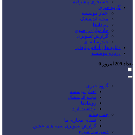
جستجوی پیشرفته
گروه خبری
اخبار موسسه
مجله اندیمشک
رویدادها
خادمیاران رضوی
گزارش تصویری
چندرسانه ای
دانلود ها و اقلام تبلیغاتی
درباره موسسه
تعداد
209
امروز
0
گروه خبری
اخبار موسسه
مجله اندیمشک
رویدادها
برداشت آزاد
چند رسانه
فضای مجازی ما
گزارش تصویری نغمه های عشق
دسترسی سریع