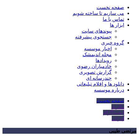
صفحه نخست
می سازیم تا ساخته شویم
تماس با ما
ابزار ها
پیوندهای سایت
جستجوی پیشرفته
گروه خبری
اخبار موسسه
مجله اندیمشک
رویدادها
خادمیاران رضوی
گزارش تصویری
چندرسانه ای
دانلود ها و اقلام تبلیغاتی
درباره موسسه
صفحه نخست
تلگرام
اینستاگرام
آپارات
مرتضی طیبی