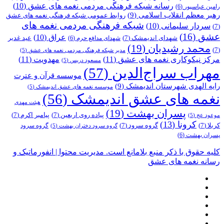
رسانه شبکه فرهنگی مردمی نغمه های عشق
(10)
رامین عباسپور
(6)
رهبر معظم انقلاب اسلامی
(9)
روابط عمومی شبکه فرهنگی نغمه های عشق
شبکه فرهنگی مردمی نغمه های
سردار سلیمانی
(10)
(7)
عشق
(16)
عراق
(10)
شهدای اندیمشک
(7)
عید غدیر
شهدای مدافع حرم
(6)
محمد رشیدیان
(19)
(7)
مدیر شبکه فرهنگی مردمی نغمه های عشق
(5)
مرکز نیکوکاری نغمه های عشق
(11)
مهدویت
(11)
مسعود دریس
(5)
مهراب سراج‌الدین
(57)
موسسه قرآن و عترت
رایه الهدی شهرستان اندیمشک
(9)
موسسه نغمه های عشق اندیمشک
(5)
نغمه های عشق اندیمشک
(56)
هیئت مهدی
پسران بهشت
(19)
پیاده روی اربعین
(7)
پیامبر اکرم
(7)
موعود عج
(5)
کرونا
(13)
کربلا
(7)
گروه سرود
(7)
گروه سرود
گروه سرود دختران بهشت
(5)
پسران بهشت
(6)
کلیه حقوق با ذکر منبع بلامانع است. مدیریت محتوا | انفورماتیک و
رسانه نغمه های عشق